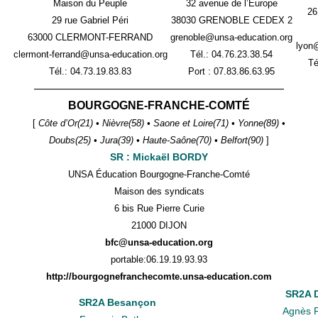
Maison du Peuple
32 avenue de l’Europe
26
29 rue Gabriel Péri
38030 GRENOBLE CEDEX 2
63000 CLERMONT-FERRAND
grenoble@unsa-education.org
lyon
clermont-ferrand@unsa-education.org
Tél.: 04.76.23.38.54
Té
Tél.:
04.73.19.83.83
Port : 07.83.86.63.95
——————————————————————
BOURGOGNE-FRANCHE-COMTÉ
[
Côte d’Or(21) • Nièvre(58) • Saone et Loire(71) • Yonne(89) •
Doubs(25) • Jura(39) • Haute-Saône(70) • Belfort(90)
]
SR : Mickaël BORDY
UNSA Éducation Bourgogne-Franche-Comté
Maison des syndicats
6 bis Rue Pierre Curie
21000 DIJON
bfc@unsa-education.org
portable:
06.19.19.93.93
http://bourgognefranchecomte.unsa-education.com
SR2A D
SR2A Besançon
Agnès F