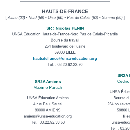
——————————————————————
HAUTS-DE-FRANCE
[
Aisne (02) • Nord (59) • Oise (60) • Pas-de-Calais (62) • Somme (80)
]
SR : Nicolas PENIN
UNSA Éducation
Hauts-de-France-Nord Pas de Calais-Picardie
Bourse du travail
254 boulevard de l’usine
59800 LILLE
hautsdefrance@unsa-education.org
Tél. : 03.20.62.22.70
SR2A L
Cédric
SR2A Amiens
Maxime Paruch
UNSA Éducat
UNSA Éducation Amiens
Bourse du
4 rue Paul Sautai
254 boulevard
80000 AMIENS
59800 
amiens@unsa-education.org
lill
Tél.: 03.22.92.33.63
unsa-educa
Tél. : 03.2