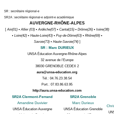
SR : secrétaire régional-e
SR2A : secrétaire régional-e adjoint-e académique
AUVERGNE-RHÔNE-ALPES
[
Ain(01) • Allier (03) • Ardèche(07) • Cantal(15) • Drôme(26) • Isère(38)
• Loire(42) • Haute-Loire(43) • Puy-de-Dôme(63) • Rhône(69) •
Savoie(73) • Haute-Savoie(74)
]
SR : Marc DURIEUX
UNSA Éducation Auvergne-Rhône-Alpes
32 avenue de l’Europe
38030 GRENOBLE CEDEX 2
aura@unsa-education.org
Tél.: 04.76.23.38.54
Port.: 07.83.86.63.95
http://aura.unsa-education.com
SR2A Clermont-Ferrand
SR2A Grenoble
Amandine Duvivier
Marc Durieux
Chri
UNSA Éducation Auvergne
UNSA Éducation Grenoble
UNS