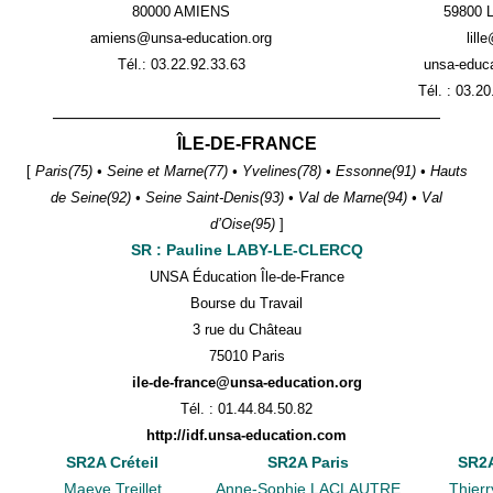
80000 AMIENS
59800 
amiens@unsa-education.org
lill
Tél.: 03.22.92.33.63
unsa-educa
Tél. : 03.2
——————————————————————
ÎLE-DE-FRANCE
[
Paris(75) • Seine et Marne(77) • Yvelines(78) • Essonne(91) • Hauts
de Seine(92) • Seine Saint-Denis(93) • Val de Marne(94) • Val
d’Oise(95)
]
SR : Pauline LABY-LE-CLERCQ
UNSA Éducation Île-de-France
Bourse du Travail
3 rue du Château
75010 Paris
ile-de-france@unsa-education.org
Tél. :
01.44.84.50.82
http://idf.unsa-education.com
SR2A Créteil
SR2A Paris
SR2A
Maeve Treillet
Anne-Sophie LACLAUTRE
Thier