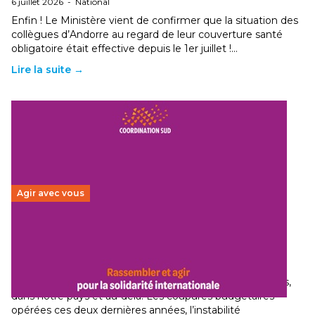
6 juillet 2026
-
National
Enfin ! Le Ministère vient de confirmer que la situation des
collègues d’Andorre au regard de leur couverture santé
obligatoire était effective depuis le 1er juillet !…
Lire la suite →
Agir avec vous
Budget 2026 : État d’urgence pour la solidarité
internationale
29 juin 2026
-
National
Le secteur humanitaire connaît des difficultés profondes,
dans notre pays et au-delà. Les coupures budgétaires
opérées ces deux dernières années, l’instabilité