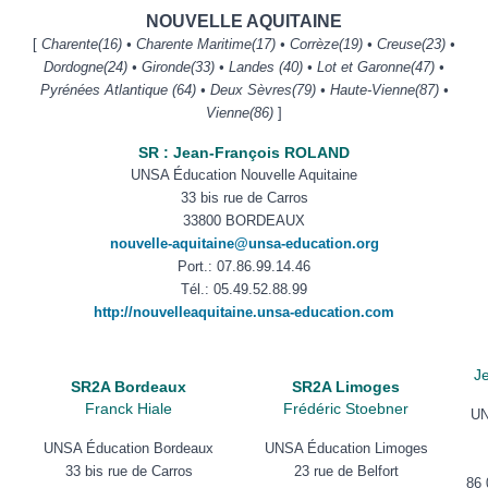
NOUVELLE AQUITAINE
[
Charente(16) • Charente Maritime(17) • Corrèze(19) • Creuse(23) •
Dordogne(24) • Gironde(33) • Landes (40) • Lot et Garonne(47) •
Pyrénées Atlantique (64) • Deux Sèvres(79) • Haute-Vienne(87) •
Vienne(86)
]
SR : Jean-François ROLAND
UNSA Éducation Nouvelle Aquitaine
33 bis rue de Carros
33800 BORDEAUX
nouvelle-aquitaine@unsa-education.org
Port.
: 07.86.99.14.46
Tél.
:
05.49.52.88.99
http://nouvelleaquitaine.unsa-education.com
J
SR2A Bordeaux
SR2A Limoges
Franck Hiale
Frédéric Stoebner
UN
UNSA Éducation Bordeaux
UNSA Éducation Limoges
33 bis rue de Carros
23 rue de Belfort
86