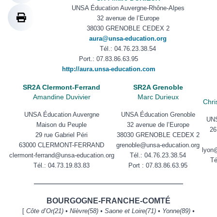
UNSA Éducation Auvergne-Rhône-Alpes
32 avenue de l’Europe
38030 GRENOBLE CEDEX 2
aura@unsa-education.org
Tél.: 04.76.23.38.54
Port.: 07.83.86.63.95
http://aura.unsa-education.com
SR2A Clermont-Ferrand
SR2A Grenoble
Amandine Duvivier
Marc Durieux
Chri
UNSA Éducation Auvergne
UNSA Éducation Grenoble
UNS
Maison du Peuple
32 avenue de l’Europe
26
29 rue Gabriel Péri
38030 GRENOBLE CEDEX 2
63000 CLERMONT-FERRAND
grenoble@unsa-education.org
lyon
clermont-ferrand@unsa-education.org
Tél.: 04.76.23.38.54
Té
Tél.:
04.73.19.83.83
Port : 07.83.86.63.95
——————————————————————
BOURGOGNE-FRANCHE-COMTÉ
[
Côte d’Or(21) • Nièvre(58) • Saone et Loire(71) • Yonne(89) •