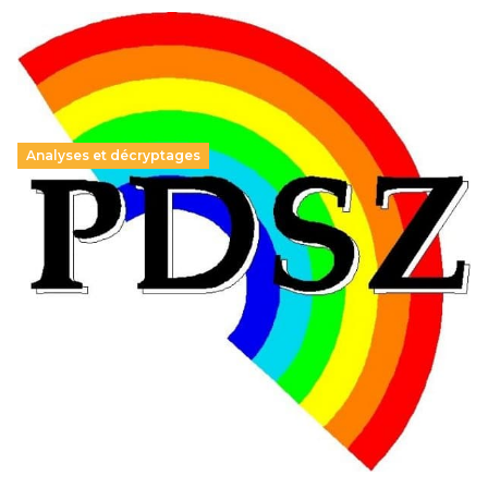
Analyses et décryptages
Hongrie : du changement pour les politiques
éducatives, aussi !
25 juin 2026
-
National
En Hongrie, le conservateur Peter Magyar et son parti
Tisza "Respect et liberté" ont remporté une large victoire,
contre le premier ministre sortant, Viktor Orban,…
Lire la suite →
+ D’ACTUALITÉS NATIONALES