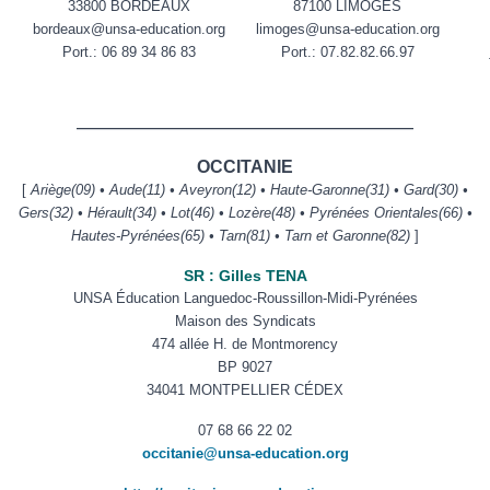
33800 BORDEAUX
87100 LIMOGES
bordeaux@unsa-education.org
limoges@unsa-education.org
Port.: 06 89 34 86 83
Port.:
07.82.82.66.97
——————————————————————
OCCITANIE
[
Ariège(09) • Aude(11) • Aveyron(12) • Haute-Garonne(31) • Gard(30) •
Gers(32) • Hérault(34) • Lot(46) • Lozère(48) • Pyrénées Orientales(66) •
Hautes-Pyrénées(65) • Tarn(81) • Tarn et Garonne(82)
]
SR : Gilles TENA
UNSA Éducation Languedoc-Roussillon-Midi-Pyrénées
Maison des Syndicats
474 allée H. de Montmorency
BP 9027
34041 MONTPELLIER CÉDEX
07 68 66 22 02
occitanie@unsa-education.org