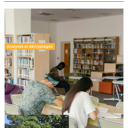
Analyses et décryptages
Supérieur privé : une dérive qui met à mal la
promesse républicaine
11 juillet 2026
-
National
Le projet de loi sur la régulation de l’enseignement
supérieur privé met en lumière l’amplification d’un système
qui relègue l’acte pédagogique au superfétatoire, voire à…
Lire la suite →