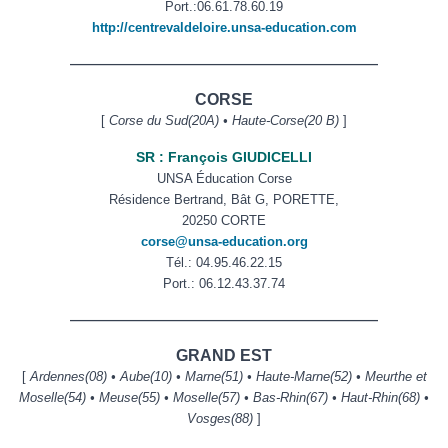
Port.:
06.61.78.60.19
http://centrevaldeloire.unsa-education.com
——————————————————————
CORSE
[
Corse du Sud(20A) • Haute-Corse(20 B)
]
SR : François GIUDICELLI
UNSA Éducation Corse
Résidence Bertrand, Bât G, PORETTE,
20250 CORTE
corse@unsa-education.org
Tél.: 04.95.46.22.15
Port.: 06.12.43.37.74
——————————————————————
GRAND EST
[
Ardennes(08) • Aube(10) • Marne(51) • Haute-Marne(52) • Meurthe et
Moselle(54) • Meuse(55) • Moselle(57)
•
Bas-Rhin(67) • Haut-Rhin(68) •
Vosges(88)
]