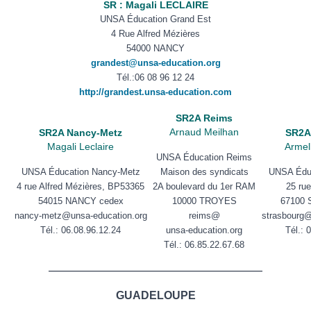
SR : Magali LECLAIRE
UNSA Éducation Grand Est
4 Rue Alfred Mézières
54000 NANCY
grandest@unsa-education.org
Tél.:
06 08 96 12 24
http://grandest.unsa-education.com
SR2A Reims
Arnaud Meilhan
SR2A Nancy-Metz
SR2A
Magali Leclaire
Armel
UNSA Éducation Reims
UNSA Éducation Nancy-Metz
Maison des syndicats
UNSA Éduc
4 rue Alfred Mézières, BP53365
2A boulevard du 1er RAM
25 ru
54015 NANCY cedex
10000 TROYES
67100
nancy-metz@unsa-education.org
reims@
strasbourg@
Tél.: 06.08.96.12.24
unsa-education.org
Tél.:
0
Tél.:
06.85.22.67.68
——————————————————————
GUADELOUPE