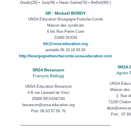
Doubs(25) • Jura(39) • Haute-Saône(70) • Belfort(90)
]
SR : Mickaël BORDY
UNSA Éducation Bourgogne-Franche-Comté
Maison des syndicats
6 bis Rue Pierre Curie
21000 DIJON
bfc@unsa-education.org
portable:
06.19.19.93.93
http://bourgognefranchecomte.unsa-education.com
SR2A D
SR2A Besançon
Agnès F
François Batlogg
UNSA Éducat
UNSA Éducation Besançon
Maison des 
4 B rue Léonard de Vinci
2, Rue d
25000 BESANCON
71100 Chalon
besancon@unsa-education.org
dijon@unsa-ed
Port.:
06 63 07 85 76
Port.:
07 69
——————————————————————