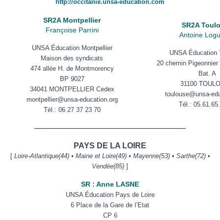
http://occitanie.unsa-education.com
SR2A Montpellier
SR2A Toul
Françoise Parrini
Antoine Logui
UNSA Éducation Montpellier
UNSA Éducation 
Maison des syndicats
20 chemin Pigeonnier 
474 allée H. de Montmorency
Bat. A
BP 9027
31100 TOUL
34041 MONTPELLIER Cedex
toulouse@unsa-edu
montpellier@unsa-education.org
Tél.: 05.61.65
Tél.:
06 27 37 23 70
——————————————————————
PAYS DE LA LOIRE
[
Loire-Atlantique(44) • Maine et Loire(49) • Mayenne(53) • Sarthe(72) •
Vendée(85)
]
SR : Anne LASNE
UNSA Éducation Pays de Loire
6 Place de la Gare de l’Etat
CP 6