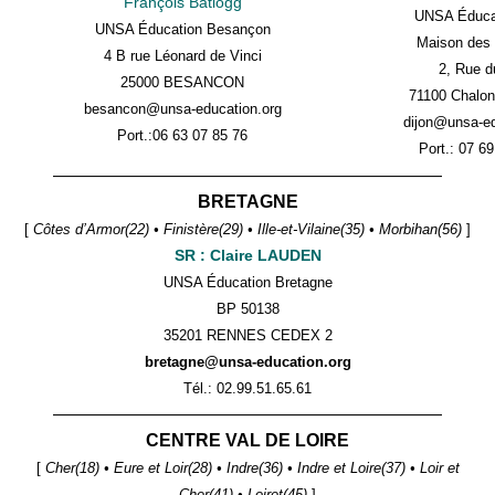
François Batlogg
UNSA Éducat
UNSA Éducation Besançon
Maison des 
4 B rue Léonard de Vinci
2, Rue d
25000 BESANCON
71100 Chalon
besancon@unsa-education.org
dijon@unsa-ed
Port.:
06 63 07 85 76
Port.:
07 69
——————————————————————
BRETAGNE
[
Côtes d’Armor(22) • Finistère(29) • Ille-et-Vilaine(35) • Morbihan(56)
]
SR : Claire LAUDEN
UNSA Éducation Bretagne
BP 50138
35201 RENNES CEDEX 2
bretagne@unsa-education.org
Tél.: 02.99.51.65.61
——————————————————————
CENTRE VAL DE LOIRE
[
Cher(18) • Eure et Loir(28) • Indre(36) • Indre et Loire(37) • Loir et
Cher(41) • Loiret(45)
]