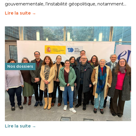
gouvernementale, l’instabilité géopolitique, notamment…
Lire la suite →
Nos dossiers
Éducation au vivre-ensemble : un échange croisé
franco-espagnol pour changer d’approche
29 juin 2026
-
National
Cette année, l'UNSA Éducation a mené un projet Erasmus
soutenu par l'union Européenne et centré sur l'éducation
au vivre-ensemble : quelles différences entre la France…
Lire la suite →