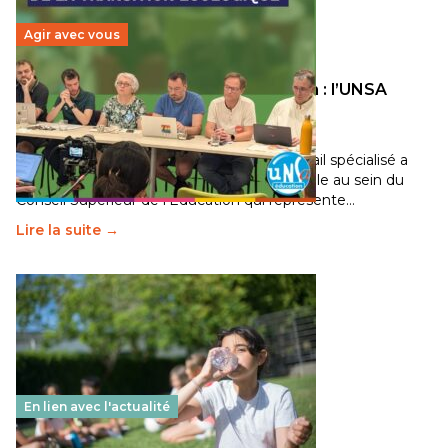
Agir avec vous
Transition écologique de l’éducation : l’UNSA
Éducation fait bouger les lignes
30 juin 2026
-
National
Pendant plusieurs mois, un groupe de travail spécialisé a
travaillé sur la transition écologique de l’Ecole au sein du
Conseil Supérieur de l’Éducation qui représente…
Lire la suite →
En lien avec l'actualité