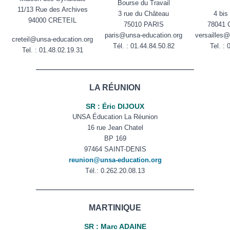
Bourse du Travail
11/13 Rue des Archives
3 rue du Château
4 bis
94000 CRETEIL
75010 PARIS
78041
paris@unsa-education.org
versailles@
creteil@unsa-education.org
Tél. :
01.44.84.50.82
Tel. :
Tel. : 01.48.02.19.31
——————————————————————
LA RÉUNION
SR : Éric DIJOUX
UNSA Éducation La Réunion
16 rue Jean Chatel
BP 169
97464 SAINT-DENIS
reunion@unsa-education.org
Tél.: 0.262.20.08.13
——————————————————————
MARTINIQUE
SR : Marc ADAINE