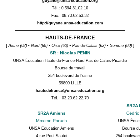
guyane@unsa-education.org
Tél.: 0.594.31.02.10
Fax.:
09.70.62.53.32
http://guyane.unsa-education.com
——————————————————————
HAUTS-DE-FRANCE
[
Aisne (02) • Nord (59) • Oise (60) • Pas-de-Calais (62) • Somme (80)
]
SR : Nicolas PENIN
UNSA Éducation
Hauts-de-France-Nord Pas de Calais-Picardie
Bourse du travail
254 boulevard de l’usine
59800 LILLE
hautsdefrance@unsa-education.org
Tél. : 03.20.62.22.70
SR2A L
SR2A Amiens
Cédric
Maxime Paruch
UNSA Éducat
UNSA Éducation Amiens
Bourse du
4 rue Paul Sautai
254 boulevard