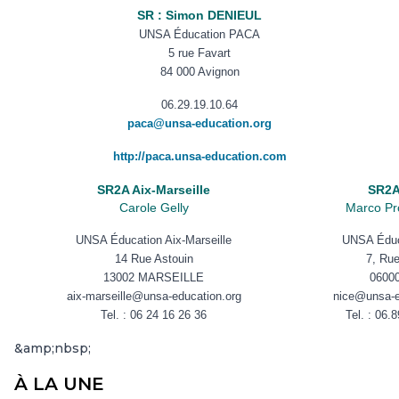
SR : Simon DENIEUL
UNSA Éducation PACA
5 rue Favart
84 000 Avignon
06.29.19.10.64
paca@unsa-education.org
http://paca.unsa-education.com
SR2A Aix-Marseille
SR2A
Carole Gelly
Marco Pr
UNSA Éducation Aix-Marseille
UNSA Éduc
14 Rue Astouin
7, Rue
13002 MARSEILLE
06000
aix-marseille@unsa-education.org
nice@unsa-e
Tel. :
06 24 16 26 36
Tel. :
06.8
&amp;nbsp;
À LA UNE