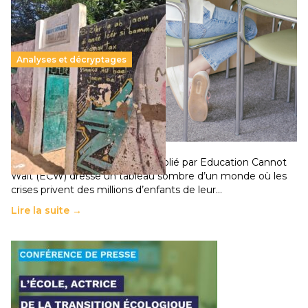
Analyses et décryptages
258 millions d’enfants victimes de la guerre, des
chocs climatiques et des déplacements de
population
11 juillet 2026
-
National
Un nouveau rapport mondial publié par Education Cannot
Wait (ECW) dresse un tableau sombre d’un monde où les
crises privent des millions d’enfants de leur…
Lire la suite →