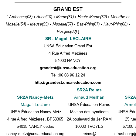
——————————————————————
GRAND EST
[
Ardennes(08) • Aube(10) • Marne(51) • Haute-Marne(52) • Meurthe et
Moselle(54) • Meuse(55) • Moselle(57)
•
Bas-Rhin(67) • Haut-Rhin(68) •
Vosges(88)
]
SR : Magali LECLAIRE
UNSA Éducation Grand Est
4 Rue Alfred Mézières
54000 NANCY
grandest@unsa-education.org
Tél.:
06 08 96 12 24
http://grandest.unsa-education.com
SR2A Reims
SR2A Nancy-Metz
Arnaud Meilhan
SR2A
Magali Leclaire
Armel
UNSA Éducation Reims
UNSA Éducation Nancy-Metz
Maison des syndicats
UNSA Éduc
4 rue Alfred Mézières, BP53365
2A boulevard du 1er RAM
25 ru
54015 NANCY cedex
10000 TROYES
67100
nancy-metz@unsa-education.org
reims@
strasbourg@