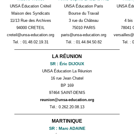
UNSA Éducation Créteil
UNSA Éducation Paris
UNSA Éduc
Maison
des Syndicats
Bourse du Travail
11/13 Rue des Archives
3 rue du Château
4 bis
94000 CRETEIL
75010 PARIS
78041
creteil@unsa-education.org
paris@unsa-education.org
versailles@
Tel. : 01.48.02.19.31
Tél. :
01.44.84.50.82
Tel. :
——————————————————————
LA RÉUNION
SR : Éric DIJOUX
UNSA Éducation La Réunion
16 rue Jean Chatel
BP 169
97464 SAINT-DENIS
reunion@unsa-education.org
Tél.: 0.262.20.08.13
——————————————————————
MARTINIQUE
SR : Marc ADAINE