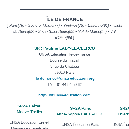
——————————————————————
ÎLE-DE-FRANCE
[
Paris(75) • Seine et Marne(77) • Yvelines(78) • Essonne(91) • Hauts
de Seine(92) • Seine Saint-Denis(93) • Val de Marne(94) • Val
d’Oise(95)
]
SR : Pauline LABY-LE-CLERCQ
UNSA Éducation Île-de-France
Bourse du Travail
3 rue du Château
75010 Paris
ile-de-france@unsa-education.org
Tél. :
01.44.84.50.82
http://idf.unsa-education.com
SR2A Créteil
SR2A Paris
SR2A
Maeve Treillet
Anne-Sophie LACLAUTRE
Thier
UNSA Éducation Créteil
UNSA Éducation Paris
UNSA Éduc
Maison
des Syndicats