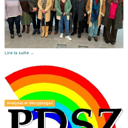
Éducation au vivre-ensemble : un échange croisé
franco-espagnol pour changer d’approche
29 juin 2026
-
National
Cette année, l'UNSA Éducation a mené un projet Erasmus
soutenu par l'union Européenne et centré sur l'éducation
au vivre-ensemble : quelles différences entre la France…
Lire la suite →
Analyses et décryptages
Hongrie : du changement pour les politiques
éducatives, aussi !