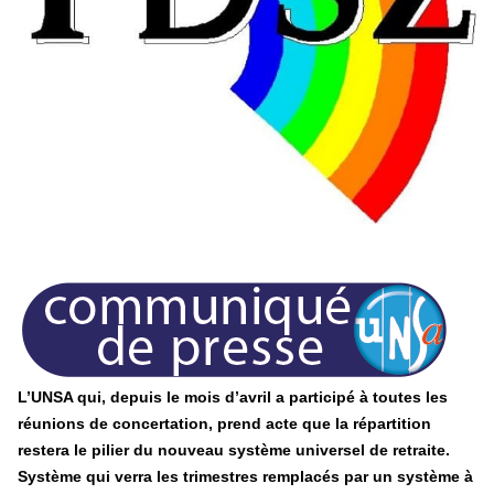
25 juin 2026
-
National
En Hongrie, le conservateur Peter Magyar et son parti
Tisza "Respect et liberté" ont remporté une large victoire,
contre le premier ministre sortant, Viktor Orban,…
Lire la suite →
+ D’ACTUALITÉS NATIONALES
L’UNSA qui, depuis le mois d’avril a participé à toutes les
réunions de concertation, prend acte que la répartition
restera le pilier du nouveau système universel de retraite.
Système qui verra les trimestres remplacés par un système à