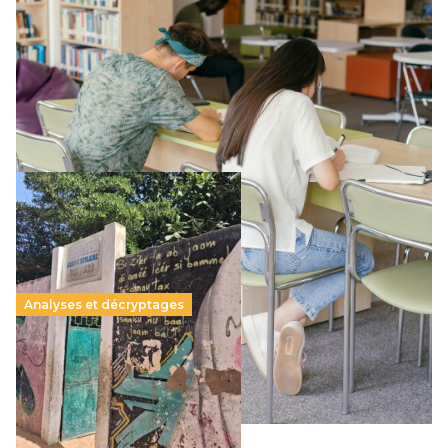
promesse républicaine
11 juillet 2026
-
National
Le projet de loi sur la régulation de l’enseignement
supérieur privé met en lumière l’amplification d’un système
qui relègue l’acte pédagogique au superfétatoire, voire à…
Lire la suite →
Analyses et décryptages
258 millions d’enfants victimes de la guerre, des
chocs climatiques et des déplacements de
population
11 juillet 2026
-
National