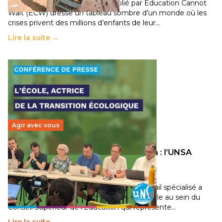
Un nouveau rapport mondial publié par Education Cannot
Wait (ECW) dresse un tableau sombre d’un monde où les
crises privent des millions d’enfants de leur…
Lire la suite →
Agir avec vous
Transition écologique de l’éducation : l’UNSA
Éducation fait bouger les lignes
30 juin 2026
-
National
Pendant plusieurs mois, un groupe de travail spécialisé a
travaillé sur la transition écologique de l’Ecole au sein du
Conseil Supérieur de l’Éducation qui représente…