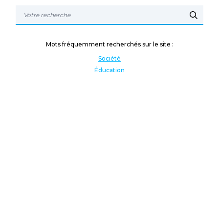
Mots fréquemment recherchés sur le site :
Société
Éducation
Fonction publique
Jeunesse et sport
Enseignement supérieur
Rémunération
Vos droits
International
Culture
Enseigner à l'étranger
Covid
Lutte contre les inégalités
Présidentielle 2022