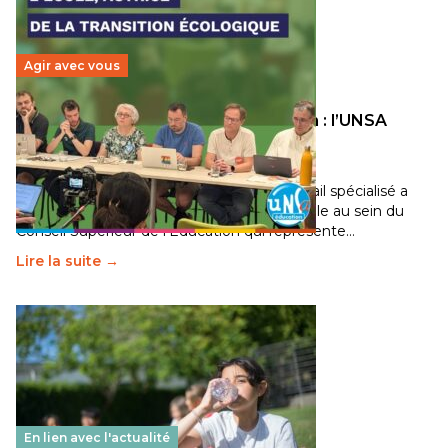
Agir avec vous
Transition écologique de l’éducation : l’UNSA
Éducation fait bouger les lignes
30 juin 2026
-
National
Pendant plusieurs mois, un groupe de travail spécialisé a
travaillé sur la transition écologique de l’Ecole au sein du
Conseil Supérieur de l’Éducation qui représente…
Lire la suite →
En lien avec l'actualité