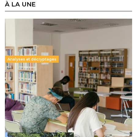
À LA UNE
Analyses et décryptages
Supérieur privé : une dérive qui met à mal la
promesse républicaine
11 juillet 2026
-
National
Le projet de loi sur la régulation de l’enseignement
supérieur privé met en lumière l’amplification d’un système
qui relègue l’acte pédagogique au superfétatoire, voire à…
Lire la suite →