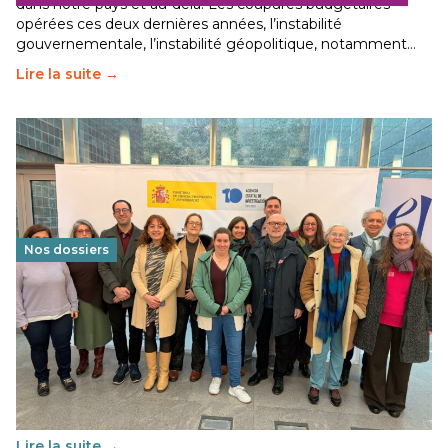
dans notre pays et au-delà. Les coupures budgétaires
opérées ces deux dernières années, l’instabilité
gouvernementale, l’instabilité géopolitique, notamment…
Lire la suite →
Nos dossiers
Éducation au vivre-ensemble : un échange croisé
franco-espagnol pour changer d’approche
29 juin 2026
-
National
Cette année, l'UNSA Éducation a mené un projet Erasmus
soutenu par l'union Européenne et centré sur l'éducation
au vivre-ensemble : quelles différences entre la France…
Lire la suite →