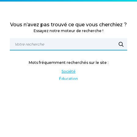
Vous n’avez pas trouvé ce que vous cherchiez ?
Essayez notre moteur de recherche !
Mots fréquemment recherchés sur le site :
Société
Éducation
Fonction publique
Jeunesse et sport
Enseignement supérieur
Rémunération
Vos droits
International
Culture