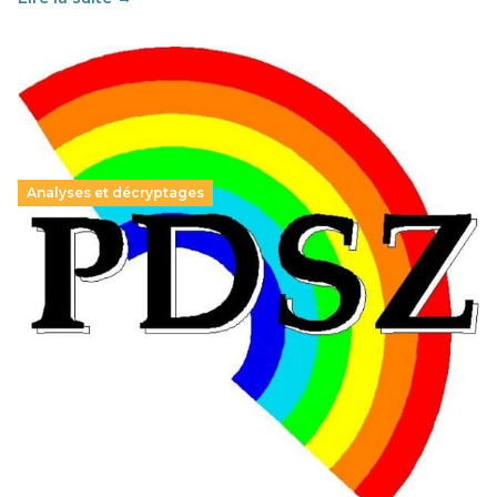
Analyses et décryptages
Hongrie : du changement pour les politiques
éducatives, aussi !
25 juin 2026
-
National
En Hongrie, le conservateur Peter Magyar et son parti
Tisza "Respect et liberté" ont remporté une large victoire,
contre le premier ministre sortant, Viktor Orban,…
Lire la suite →
+ D’ACTUALITÉS NATIONALES