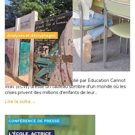
Analyses et décryptages
258 millions d’enfants victimes de la guerre, des
chocs climatiques et des déplacements de
population
11 juillet 2026
-
National
Un nouveau rapport mondial publié par Education Cannot
Wait (ECW) dresse un tableau sombre d’un monde où les
crises privent des millions d’enfants de leur…
Lire la suite →