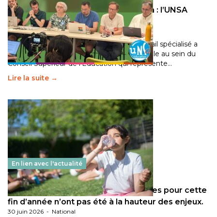
Transition écologique de l’éducation : l’UNSA
Éducation fait bouger les lignes
30 juin 2026
-
National
Pendant plusieurs mois, un groupe de travail spécialisé a
travaillé sur la transition écologique de l’Ecole au sein du
Conseil Supérieur de l’Éducation qui représente…
Lire la suite →
En lien avec l'actualité
Les décisions ministérielles attendues pour cette
fin d’année n’ont pas été à la hauteur des enjeux.
30 juin 2026
-
National