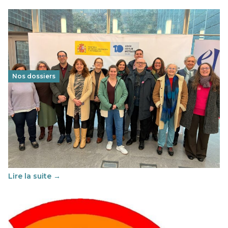
Nos dossiers
Éducation au vivre-ensemble : un échange croisé
franco-espagnol pour changer d’approche
29 juin 2026
-
National
Cette année, l'UNSA Éducation a mené un projet Erasmus
soutenu par l'union Européenne et centré sur l'éducation
au vivre-ensemble : quelles différences entre la France…
Lire la suite →