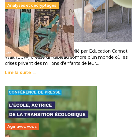
Analyses et décryptages
258 millions d’enfants victimes de la guerre, des
chocs climatiques et des déplacements de
population
11 juillet 2026
-
National
Un nouveau rapport mondial publié par Education Cannot
Wait (ECW) dresse un tableau sombre d’un monde où les
crises privent des millions d’enfants de leur…
Lire la suite →
Agir avec vous