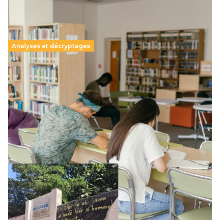
Analyses et décryptages
Supérieur privé : une dérive qui met à mal la
promesse républicaine
11 juillet 2026
-
National
Le projet de loi sur la régulation de l’enseignement
supérieur privé met en lumière l’amplification d’un système
qui relègue l’acte pédagogique au superfétatoire, voire à…
Lire la suite →