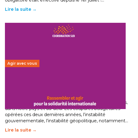
obligatoire était effective depuis le 1er juillet !…
Lire la suite →
Agir avec vous
Budget 2026 : État d’urgence pour la solidarité
internationale
29 juin 2026
-
National
Le secteur humanitaire connaît des difficultés profondes,
dans notre pays et au-delà. Les coupures budgétaires
opérées ces deux dernières années, l’instabilité
gouvernementale, l’instabilité géopolitique, notamment…
Lire la suite →