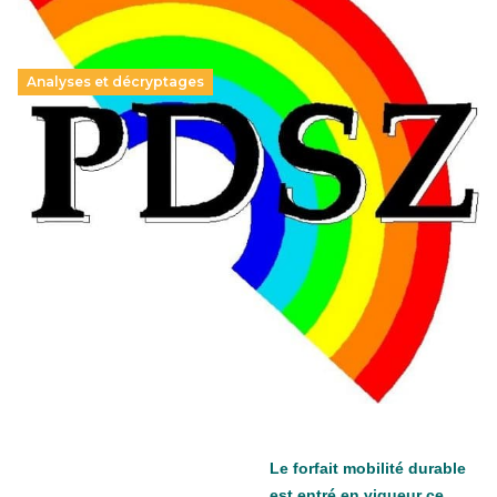
Analyses et décryptages
Hongrie : du changement pour les politiques
éducatives, aussi !
25 juin 2026
-
National
En Hongrie, le conservateur Peter Magyar et son parti
Tisza "Respect et liberté" ont remporté une large victoire,
contre le premier ministre sortant, Viktor Orban,…
Lire la suite →
+ D’ACTUALITÉS NATIONALES
Le forfait mobilité durable
est entré en vigueur ce