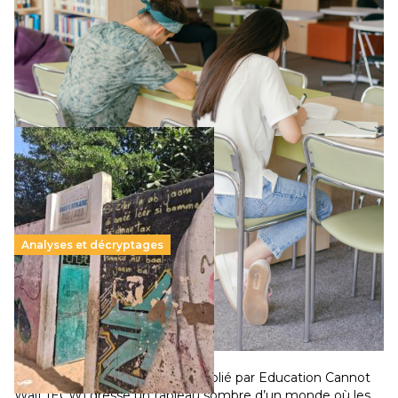
11 juillet 2026
-
National
Le projet de loi sur la régulation de l’enseignement
supérieur privé met en lumière l’amplification d’un système
qui relègue l’acte pédagogique au superfétatoire, voire à…
Lire la suite →
Analyses et décryptages
258 millions d’enfants victimes de la guerre, des
chocs climatiques et des déplacements de
population
11 juillet 2026
-
National
Un nouveau rapport mondial publié par Education Cannot
Wait (ECW) dresse un tableau sombre d’un monde où les