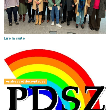
Éducation au vivre-ensemble : un échange croisé
franco-espagnol pour changer d’approche
29 juin 2026
-
National
Cette année, l'UNSA Éducation a mené un projet Erasmus
soutenu par l'union Européenne et centré sur l'éducation
au vivre-ensemble : quelles différences entre la France…
Lire la suite →
Analyses et décryptages
Hongrie : du changement pour les politiques
éducatives, aussi !
25 juin 2026
-
National