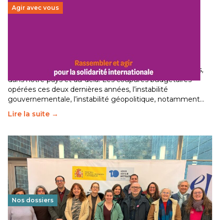
Agir avec vous
Budget 2026 : État d’urgence pour la solidarité
internationale
29 juin 2026
-
National
Le secteur humanitaire connaît des difficultés profondes,
dans notre pays et au-delà. Les coupures budgétaires
opérées ces deux dernières années, l’instabilité
gouvernementale, l’instabilité géopolitique, notamment…
Lire la suite →
Nos dossiers