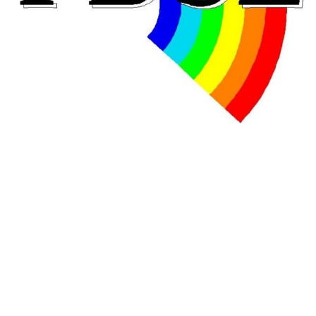
En Hongrie, le conservateur Peter Magyar et son parti
Tisza "Respect et liberté" ont remporté une large victoire,
contre le premier ministre sortant, Viktor Orban,…
Lire la suite →
+ D’ACTUALITÉS NATIONALES