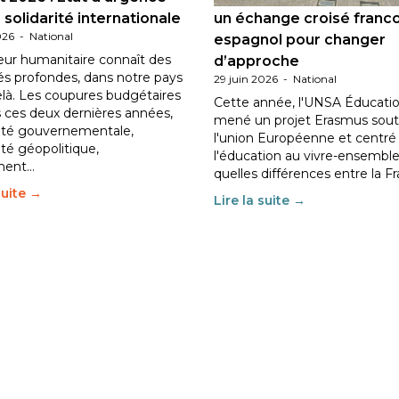
 solidarité internationale
un échange croisé franc
026
-
National
espagnol pour changer
eur humanitaire connaît des
d’approche
tés profondes, dans notre pays
29 juin 2026
-
National
elà. Les coupures budgétaires
Cette année, l'UNSA Éducatio
 ces deux dernières années,
mené un projet Erasmus sout
ilité gouvernementale,
l'union Européenne et centré
lité géopolitique,
l'éducation au vivre-ensemble
ment…
quelles différences entre la F
suite →
Lire la suite →