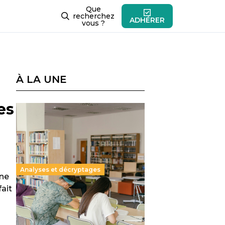
Que
recherchez
ADHÉRER
vous ?
À LA UNE
es
Analyses et décryptages
une
ait
Supérieur privé : une dérive
qui met à mal la promesse
républicaine