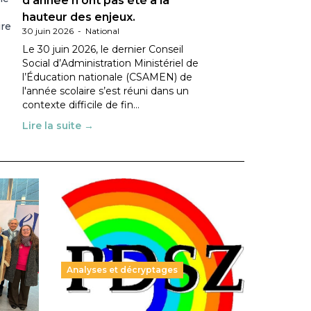
d’année n’ont pas été à la
hauteur des enjeux.
ire
30 juin 2026
-
National
Le 30 juin 2026, le dernier Conseil
Social d’Administration Ministériel de
l’Éducation nationale (CSAMEN) de
l'année scolaire s’est réuni dans un
contexte difficile de fin…
Lire la suite →
Analyses et décryptages
ble :
Hongrie : du changement pour