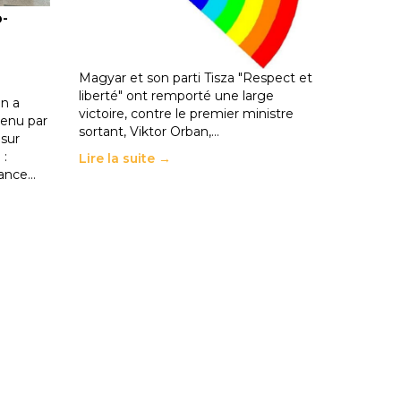
o-
les politiques éducatives, aussi !
25 juin 2026
-
National
En Hongrie, le conservateur Peter
Magyar et son parti Tisza "Respect et
liberté" ont remporté une large
n a
victoire, contre le premier ministre
enu par
sortant, Viktor Orban,…
 sur
 :
Lire la suite →
rance…