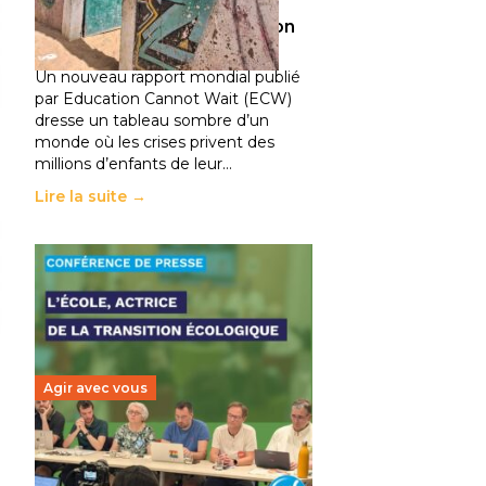
climatiques et des
déplacements de population
11 juillet 2026
-
National
Un nouveau rapport mondial publié
par Education Cannot Wait (ECW)
dresse un tableau sombre d’un
monde où les crises privent des
millions d’enfants de leur…
Lire la suite →
Agir avec vous
Transition écologique de
l’éducation : l’UNSA Éducation