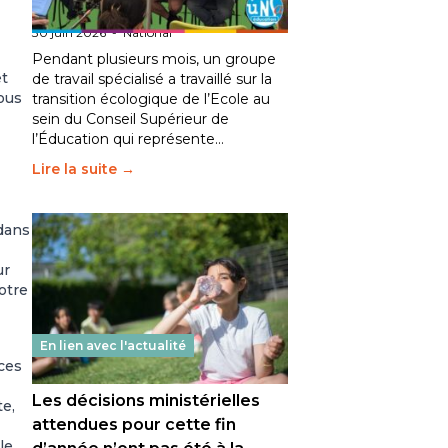
fait bouger les lignes
30 juin 2026
-
National
Pendant plusieurs mois, un groupe
et
de travail spécialisé a travaillé sur la
nous
transition écologique de l’Ecole au
sein du Conseil Supérieur de
l’Éducation qui représente…
Lire la suite →
 dans
ur
otre
En lien avec l'actualité
ces
Les décisions ministérielles
te,
attendues pour cette fin
le