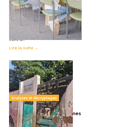
11 juillet 2026
-
National
Le projet de loi sur la régulation de
l’enseignement supérieur privé met
en lumière l’amplification d’un
système qui relègue l’acte
pédagogique au superfétatoire,
voire à…
Lire la suite →
Analyses et décryptages
258 millions d’enfants victimes
de la guerre, des chocs