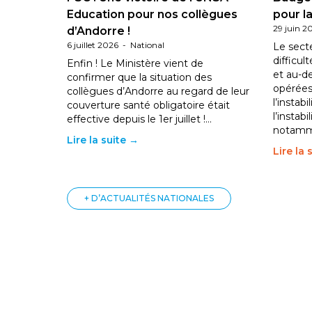
Education pour nos collègues
pour la
29 juin 2
d’Andorre !
6 juillet 2026
-
National
Le sect
difficul
Enfin ! Le Ministère vient de
et au-d
confirmer que la situation des
opérées
collègues d’Andorre au regard de leur
l’instab
couverture santé obligatoire était
l’instabi
effective depuis le 1er juillet !…
notam
Lire la suite →
Lire la 
+ D’ACTUALITÉS NATIONALES