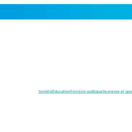
Société
Éducation
Fonction publique
Jeunesse et spo
VOS IN