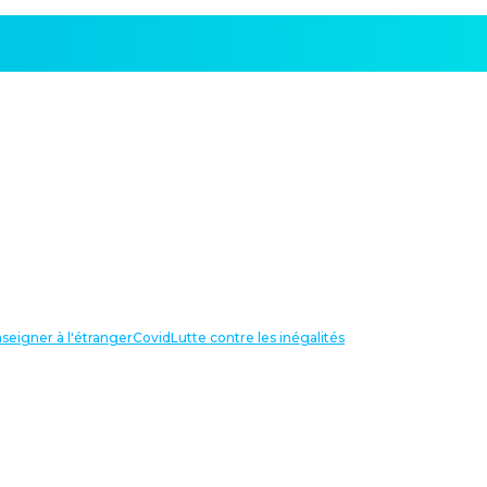
seigner à l'étranger
Covid
Lutte contre les inégalités
LIENS UTILES