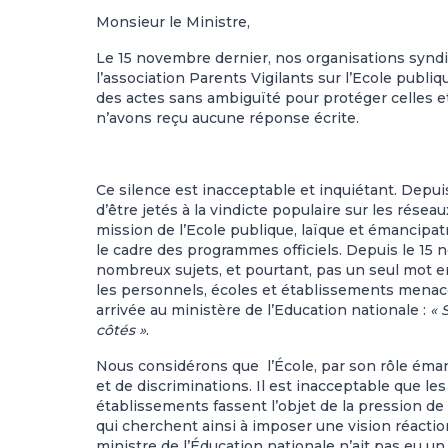
Monsieur le Ministre,
Le 15 novembre dernier, nos organisations syndi
l’association Parents Vigilants sur l’Ecole pub
des actes sans ambiguïté pour protéger celles et 
n’avons reçu aucune réponse écrite.
Ce silence est inacceptable et inquiétant. Depui
d’être jetés à la vindicte populaire sur les rése
mission de l’Ecole publique, laïque et émancipatri
le cadre des programmes officiels. Depuis le 15 
nombreux sujets, et pourtant, pas un seul mot e
les personnels, écoles et établissements menacés
arrivée au ministère de l’Education nationale :
« 
côtés »
.
Nous considérons que l’École, par son rôle éman
et de discriminations. Il est inacceptable que l
établissements fassent l’objet de la pression de
qui cherchent ainsi à imposer une vision réaction
ministre de l’Éducation nationale n’ait pas eu u