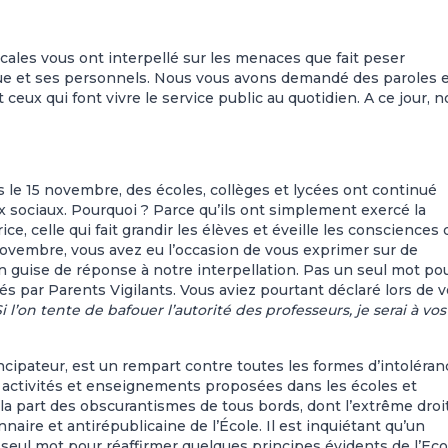
cales vous ont interpellé sur les menaces que fait peser
lique et ses personnels. Nous vous avons demandé des paroles 
ceux qui font vivre le service public au quotidien. A ce jour, 
s le 15 novembre, des écoles, collèges et lycées ont continué
aux sociaux. Pourquoi ? Parce qu’ils ont simplement exercé la
ce, celle qui fait grandir les élèves et éveille les consciences
novembre, vous avez eu l’occasion de vous exprimer sur de
n guise de réponse à notre interpellation. Pas un seul mot po
 par Parents Vigilants. Vous aviez pourtant déclaré lors de v
Si l’on tente de bafouer l’autorité des professeurs, je serai à vos
cipateur, est un rempart contre toutes les formes d’intoléran
es activités et enseignements proposées dans les écoles et
 la part des obscurantismes de tous bords, dont l’extrême droi
naire et antirépublicaine de l’École. Il est inquiétant qu’un
n seul mot pour réaffirmer quelques principes évidents de l’Eco