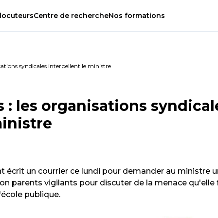
locuteurs
Centre
de
recherche
Nos
formations
sations syndicales interpellent le ministre
s : les organisations syndical
ministre
t écrit un courrier ce lundi pour demander au ministre 
n parents vigilants pour discuter de la menace qu'elle f
'école publique.