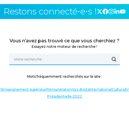
Restons connecté⋅e⋅s !
Vous n’avez pas trouvé ce que vous cherchiez ?
Essayez notre moteur de recherche !
Mots fréquemment recherchés sur le site :
rt
Enseignement supérieur
Rémunération
Vos droits
International
Culture
En
Présidentielle 2022
TERLOCUTEURS
NOS THÉMATIQUES