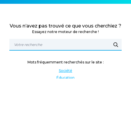
Vous n’avez pas trouvé ce que vous cherchiez ?
Essayez notre moteur de recherche !
Mots fréquemment recherchés sur le site :
Société
Éducation
Fonction publique
Jeunesse et sport
Enseignement supérieur
Rémunération
Vos droits
International
Culture