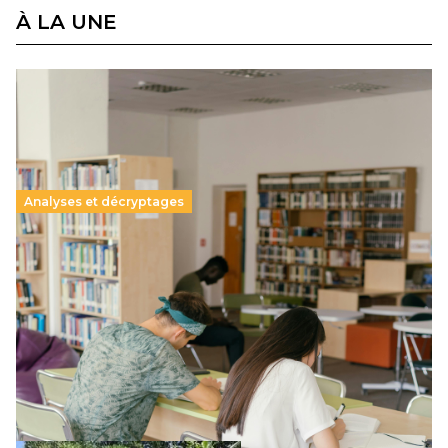
À LA UNE
Analyses et décryptages
Supérieur privé : une dérive qui met à mal la
promesse républicaine
11 juillet 2026
-
National
Le projet de loi sur la régulation de l’enseignement
supérieur privé met en lumière l’amplification d’un système
qui relègue l’acte pédagogique au superfétatoire, voire à…
Lire la suite →