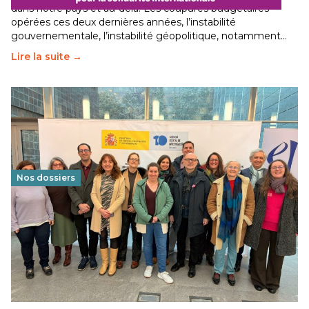
dans notre pays et au-delà. Les coupures budgétaires
opérées ces deux dernières années, l’instabilité
gouvernementale, l’instabilité géopolitique, notamment…
Lire la suite →
Nos dossiers
Éducation au vivre-ensemble : un échange croisé
franco-espagnol pour changer d’approche
29 juin 2026
-
National
Cette année, l'UNSA Éducation a mené un projet Erasmus
soutenu par l'union Européenne et centré sur l'éducation
au vivre-ensemble : quelles différences entre la France…