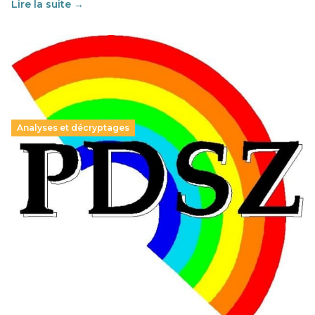
Lire la suite →
Analyses et décryptages
Hongrie : du changement pour les politiques
éducatives, aussi !
25 juin 2026
-
National
En Hongrie, le conservateur Peter Magyar et son parti
Tisza "Respect et liberté" ont remporté une large victoire,
contre le premier ministre sortant, Viktor Orban,…
Lire la suite →
+ D’ACTUALITÉS NATIONALES