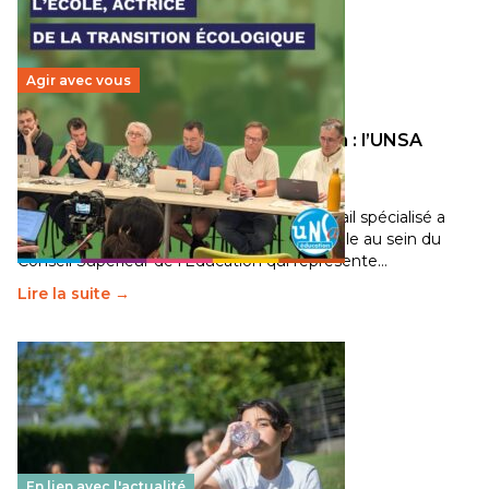
Agir avec vous
Transition écologique de l’éducation : l’UNSA
Éducation fait bouger les lignes
30 juin 2026
-
National
Pendant plusieurs mois, un groupe de travail spécialisé a
travaillé sur la transition écologique de l’Ecole au sein du
Conseil Supérieur de l’Éducation qui représente…
Lire la suite →
En lien avec l'actualité