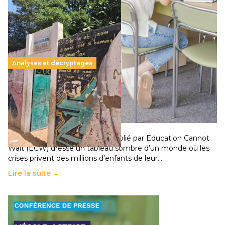
Analyses et décryptages
258 millions d’enfants victimes de la guerre, des
chocs climatiques et des déplacements de
population
11 juillet 2026
-
National
Un nouveau rapport mondial publié par Education Cannot
Wait (ECW) dresse un tableau sombre d’un monde où les
crises privent des millions d’enfants de leur…
Lire la suite →