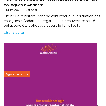
collègues d’Andorre !
6 juillet 2026
-
National
Enfin ! Le Ministère vient de confirmer que la situation des
collègues d’Andorre au regard de leur couverture santé
obligatoire était effective depuis le 1er juillet !…
Lire la suite →
Agir avec vous
Budget 2026 : État d’urgence pour la solidarité
internationale
29 juin 2026
-
National
Le secteur humanitaire connaît des difficultés profondes,