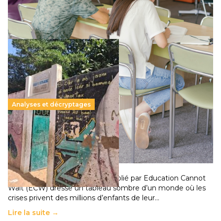
qui relègue l’acte pédagogique au superfétatoire, voire à…
Lire la suite →
Analyses et décryptages
258 millions d’enfants victimes de la guerre, des
chocs climatiques et des déplacements de
population
11 juillet 2026
-
National
Un nouveau rapport mondial publié par Education Cannot
Wait (ECW) dresse un tableau sombre d’un monde où les
crises privent des millions d’enfants de leur…
Lire la suite →