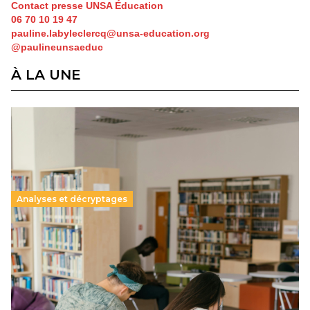
Contact presse UNSA Éducation
06 70 10 19 47
pauline.labyleclercq@unsa-education.org
@paulineunsaeduc
À LA UNE
Analyses et décryptages
Supérieur privé : une dérive qui met à mal la
promesse républicaine
11 juillet 2026
-
National
Le projet de loi sur la régulation de l’enseignement
supérieur privé met en lumière l’amplification d’un système