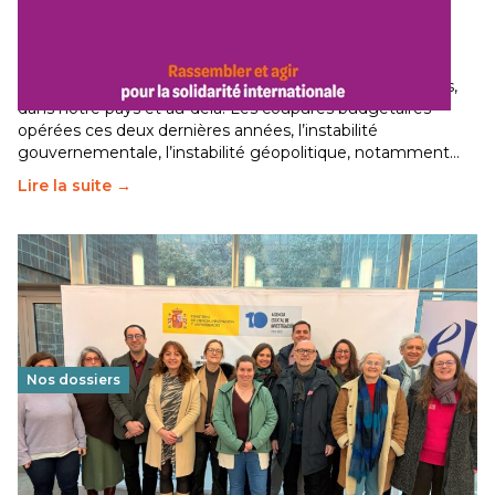
Budget 2026 : État d’urgence pour la solidarité
internationale
29 juin 2026
-
National
Le secteur humanitaire connaît des difficultés profondes,
dans notre pays et au-delà. Les coupures budgétaires
opérées ces deux dernières années, l’instabilité
gouvernementale, l’instabilité géopolitique, notamment…
Lire la suite →
Nos dossiers
Éducation au vivre-ensemble : un échange croisé
franco-espagnol pour changer d’approche
29 juin 2026
-
National