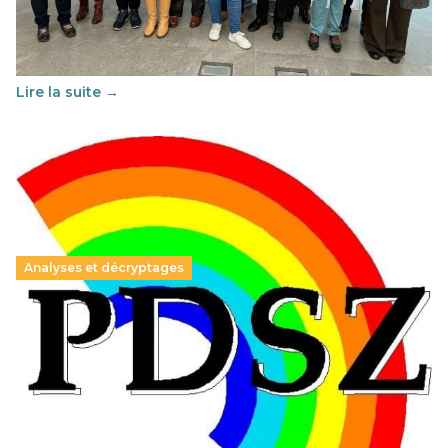
Cette année, l'UNSA Éducation a mené un projet Erasmus
soutenu par l'union Européenne et centré sur l'éducation
au vivre-ensemble : quelles différences entre la France…
Lire la suite →
Analyses et décryptages
Hongrie : du changement pour les politiques
éducatives, aussi !
25 juin 2026
-
National
En Hongrie, le conservateur Peter Magyar et son parti
Tisza "Respect et liberté" ont remporté une large victoire,
contre le premier ministre sortant, Viktor Orban,…