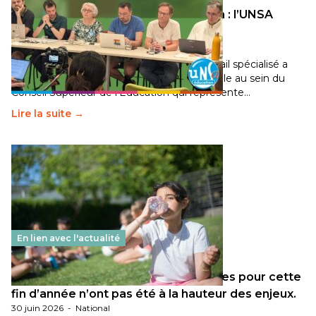
Transition écologique de l’éducation : l’UNSA
Éducation fait bouger les lignes
30 juin 2026
-
National
Pendant plusieurs mois, un groupe de travail spécialisé a
travaillé sur la transition écologique de l’Ecole au sein du
Conseil Supérieur de l’Éducation qui représente…
Lire la suite →
En lien avec l'actualité
Les décisions ministérielles attendues pour cette
fin d’année n’ont pas été à la hauteur des enjeux.
30 juin 2026
-
National