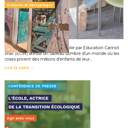
Analyses et décryptages
258 millions d’enfants victimes de la guerre, des
chocs climatiques et des déplacements de
population
11 juillet 2026
-
National
Un nouveau rapport mondial publié par Education Cannot
Wait (ECW) dresse un tableau sombre d’un monde où les
crises privent des millions d’enfants de leur…
Lire la suite →
Agir avec vous