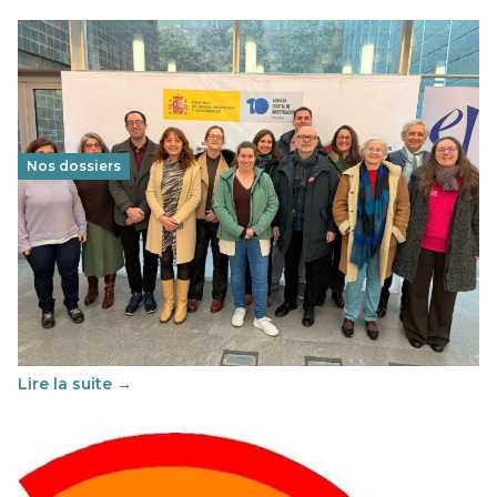
Nos dossiers
Éducation au vivre-ensemble : un échange croisé
franco-espagnol pour changer d’approche
29 juin 2026
-
National
Cette année, l'UNSA Éducation a mené un projet Erasmus
soutenu par l'union Européenne et centré sur l'éducation
au vivre-ensemble : quelles différences entre la France…
Lire la suite →