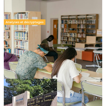
Analyses et décryptages
Supérieur privé : une dérive qui met à mal la
promesse républicaine
11 juillet 2026
-
National
Le projet de loi sur la régulation de l’enseignement
supérieur privé met en lumière l’amplification d’un système
qui relègue l’acte pédagogique au superfétatoire, voire à…
Lire la suite →