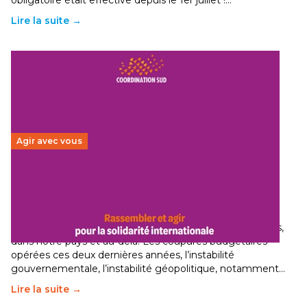
obligatoire était effective depuis le 1er juillet !…
Lire la suite →
Agir avec vous
Budget 2026 : État d’urgence pour la solidarité
internationale
29 juin 2026
-
National
Le secteur humanitaire connaît des difficultés profondes,
dans notre pays et au-delà. Les coupures budgétaires
opérées ces deux dernières années, l’instabilité
gouvernementale, l’instabilité géopolitique, notamment…
Lire la suite →