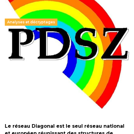
Analyses et décryptages
Hongrie : du changement pour les politiques
éducatives, aussi !
25 juin 2026
-
National
En Hongrie, le conservateur Peter Magyar et son parti
Tisza "Respect et liberté" ont remporté une large victoire,
contre le premier ministre sortant, Viktor Orban,…
Lire la suite →
+ D’ACTUALITÉS NATIONALES
Le réseau Diagonal est le seul réseau national
et européen réunissant des structures de