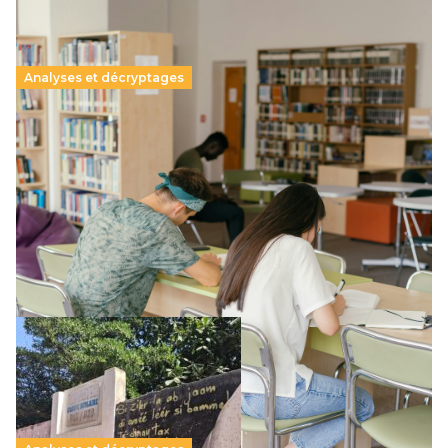
Analyses et décryptages
Supérieur privé : une dérive qui met à mal la
promesse républicaine
11 juillet 2026
-
National
Le projet de loi sur la régulation de l’enseignement
supérieur privé met en lumière l’amplification d’un système
qui relègue l’acte pédagogique au superfétatoire, voire à…
Lire la suite →