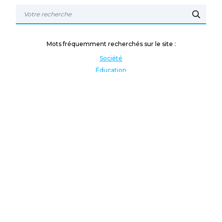
Mots fréquemment recherchés sur le site :
Société
Éducation
Fonction publique
Jeunesse et sport
Enseignement supérieur
Rémunération
Vos droits
International
Culture
Enseigner à l'étranger
Covid
Lutte contre les inégalités
Présidentielle 2022