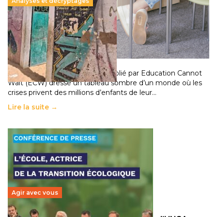
Analyses et décryptages
258 millions d’enfants victimes de la guerre, des
chocs climatiques et des déplacements de
population
11 juillet 2026
-
National
Un nouveau rapport mondial publié par Education Cannot
Wait (ECW) dresse un tableau sombre d’un monde où les
crises privent des millions d’enfants de leur…
Lire la suite →
Agir avec vous