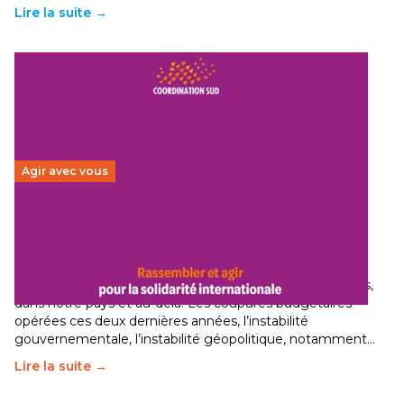
Lire la suite →
Agir avec vous
Budget 2026 : État d’urgence pour la solidarité
internationale
29 juin 2026
-
National
Le secteur humanitaire connaît des difficultés profondes,
dans notre pays et au-delà. Les coupures budgétaires
opérées ces deux dernières années, l’instabilité
gouvernementale, l’instabilité géopolitique, notamment…
Lire la suite →