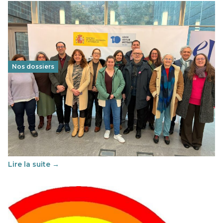
Nos dossiers
Éducation au vivre-ensemble : un échange croisé
franco-espagnol pour changer d’approche
29 juin 2026
-
National
Cette année, l'UNSA Éducation a mené un projet Erasmus
soutenu par l'union Européenne et centré sur l'éducation
au vivre-ensemble : quelles différences entre la France…
Lire la suite →