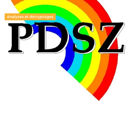
Analyses et décryptages
Hongrie : du changement pour les politiques
éducatives, aussi !
25 juin 2026
-
National
En Hongrie, le conservateur Peter Magyar et son parti
Tisza "Respect et liberté" ont remporté une large victoire,
contre le premier ministre sortant, Viktor Orban,…
Lire la suite →
+ D’ACTUALITÉS NATIONALES