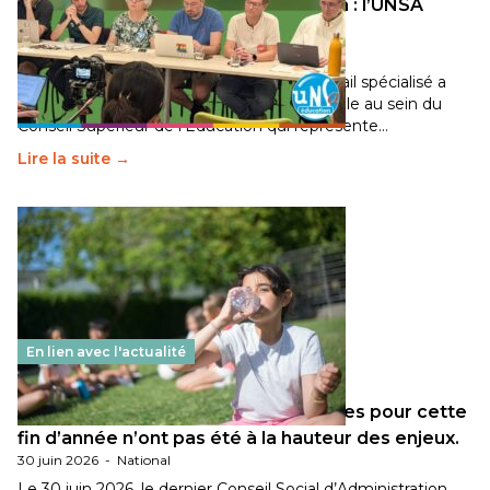
Transition écologique de l’éducation : l’UNSA
Éducation fait bouger les lignes
30 juin 2026
-
National
Pendant plusieurs mois, un groupe de travail spécialisé a
travaillé sur la transition écologique de l’Ecole au sein du
Conseil Supérieur de l’Éducation qui représente…
Lire la suite →
En lien avec l'actualité
Les décisions ministérielles attendues pour cette
fin d’année n’ont pas été à la hauteur des enjeux.
30 juin 2026
-
National
Le 30 juin 2026, le dernier Conseil Social d’Administration