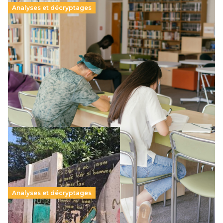
Analyses et décryptages
Supérieur privé : une dérive qui met à mal la
promesse républicaine
11 juillet 2026
-
National
Le projet de loi sur la régulation de l’enseignement
supérieur privé met en lumière l’amplification d’un système
qui relègue l’acte pédagogique au superfétatoire, voire à…
Lire la suite →
Analyses et décryptages
258 millions d’enfants victimes de la guerre, des