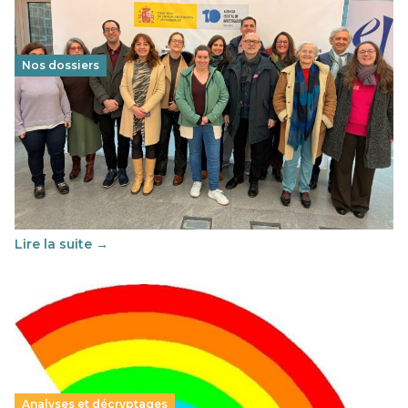
Nos dossiers
Éducation au vivre-ensemble : un échange croisé
franco-espagnol pour changer d’approche
29 juin 2026
-
National
Cette année, l'UNSA Éducation a mené un projet Erasmus
soutenu par l'union Européenne et centré sur l'éducation
au vivre-ensemble : quelles différences entre la France…
Lire la suite →
Analyses et décryptages