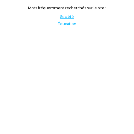
Mots fréquemment recherchés sur le site :
Société
Éducation
Fonction publique
Jeunesse et sport
Enseignement supérieur
Rémunération
Vos droits
International
Culture
Enseigner à l'étranger
Covid
Lutte contre les inégalités
Présidentielle 2022