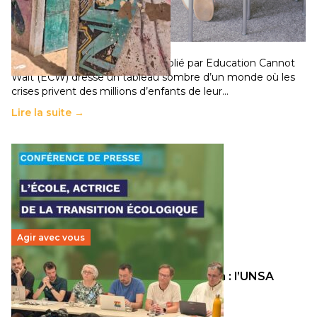
chocs climatiques et des déplacements de
population
11 juillet 2026
-
National
Un nouveau rapport mondial publié par Education Cannot
Wait (ECW) dresse un tableau sombre d’un monde où les
crises privent des millions d’enfants de leur…
Lire la suite →
Agir avec vous
Transition écologique de l’éducation : l’UNSA
Éducation fait bouger les lignes
30 juin 2026
-
National