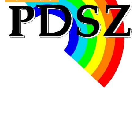
Hongrie : du changement pour les politiques
éducatives, aussi !
25 juin 2026
-
National
En Hongrie, le conservateur Peter Magyar et son parti
Tisza "Respect et liberté" ont remporté une large victoire,
contre le premier ministre sortant, Viktor Orban,…
Lire la suite →
+ D’ACTUALITÉS NATIONALES