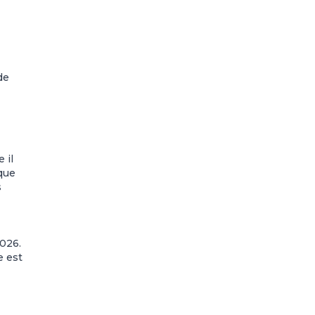
de
 il
ique
s
026.
e est