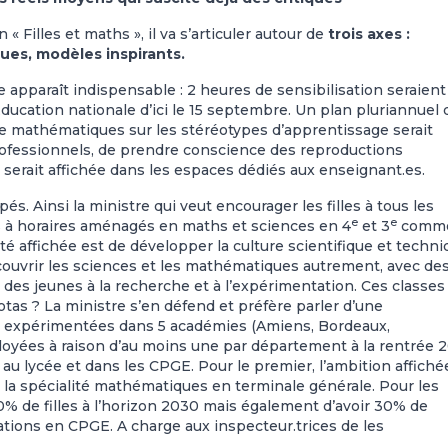
« Filles et maths », il va s’articuler autour de
trois axes :
ques, modèles inspirants.
apparaît indispensable : 2 heures de sensibilisation seraient
Education nationale d’ici le 15 septembre. Un plan pluriannuel 
de mathématiques sur les stéréotypes d’apprentissage serait
professionnels, de prendre conscience des reproductions
s serait affichée dans les espaces dédiés aux enseignant.es.
s. Ainsi la ministre qui veut encourager les filles à tous les
e
e
es à horaires aménagés en maths et sciences en 4
et 3
comme
té affichée est de développer la culture scientifique et techn
couvrir les sciences et les mathématiques autrement, avec de
 des jeunes à la recherche et à l’expérimentation. Ces classes
uotas ? La ministre s’en défend et préfère parler d’une
t expérimentées dans 5 académies (Amiens, Bordeaux,
oyées à raison d’au moins une par département à la rentrée 2
és au lycée et dans les CPGE. Pour le premier, l’ambition affiché
 la spécialité mathématiques en terminale générale. Pour les
30% de filles à l’horizon 2030 mais également d’avoir 30% de
ions en CPGE. A charge aux inspecteur.trices de les