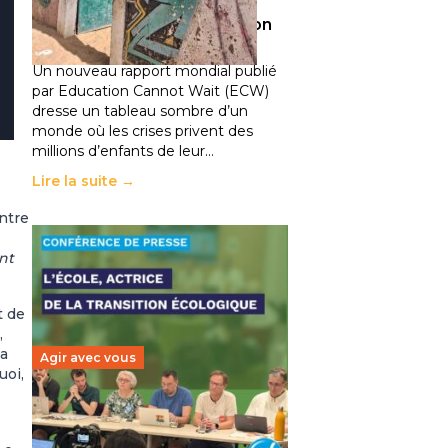
climatiques et des
déplacements de population
11 juillet 2026
-
National
Un nouveau rapport mondial publié
par Education Cannot Wait (ECW)
dresse un tableau sombre d’un
monde où les crises privent des
millions d’enfants de leur…
Lire la suite →
ntre
nt
t de
,
pa
Agir avec vous
uoi,
Transition écologique de
l’éducation : l’UNSA Éducation