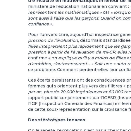
d’efficacité en mathématiques inférieur de 15
ministère de l’éducation nationale en convient :
représentent les mathématiques »
car
« lorsqu’
sont aussi à l’aise que les garçons. Quand on c
confiance »
.
Pour l’universitaire, aujourd’hui inspectrice géné
pression de l’évaluation,
désormais standardisée 
filles intégreraient plus rapidement que les garç
pression à partir de l’évaluation de mi-CP, elles 
confirme «
on explique
qu’il y a moins de filles 
d’ambition, s’autocensurent… » Soit une « auto-
ce problème. Comment perdent-elles leur confian
Ces écarts persistants ont des conséquences pro
femmes qui s’orientent plus vers des filières « p
par an, plus de 20 000 ingénieur.es et 60 000 te
rapport publié conjointement par l’IGESR (Inspec
l’IGF (Inspection Générale des Finances) en févri
de cette sous-représentation sur la croissance fr
Des stéréotypes tenaces
On le répète, l’explication n’est pas à cherche