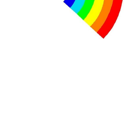
contre le premier ministre sortant, Viktor Orban,…
Lire la suite →
+ D’ACTUALITÉS NATIONALES