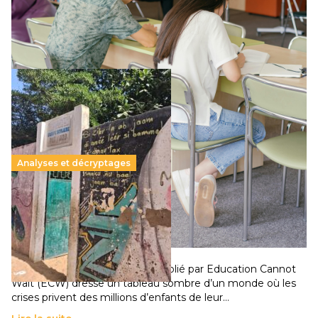
supérieur privé met en lumière l’amplification d’un système
qui relègue l’acte pédagogique au superfétatoire, voire à…
Lire la suite →
Analyses et décryptages
258 millions d’enfants victimes de la guerre, des
chocs climatiques et des déplacements de
population
11 juillet 2026
-
National
Un nouveau rapport mondial publié par Education Cannot
Wait (ECW) dresse un tableau sombre d’un monde où les
crises privent des millions d’enfants de leur…