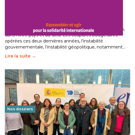
Budget 2026 : État d’urgence pour la solidarité
internationale
29 juin 2026
-
National
Le secteur humanitaire connaît des difficultés profondes,
dans notre pays et au-delà. Les coupures budgétaires
opérées ces deux dernières années, l’instabilité
gouvernementale, l’instabilité géopolitique, notamment…
Lire la suite →
Nos dossiers
Éducation au vivre-ensemble : un échange croisé
franco-espagnol pour changer d’approche