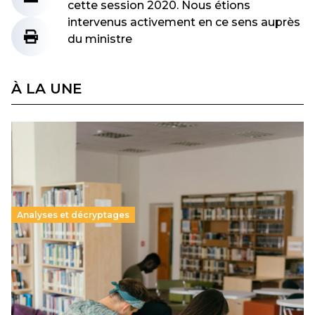
cette session 2020. Nous étions
intervenus activement en ce sens auprès
du ministre
À LA UNE
Analyses et décryptages
Supérieur privé : une dérive qui met à mal la
promesse républicaine
11 juillet 2026
-
National
Le projet de loi sur la régulation de l’enseignement