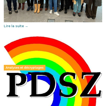
29 juin 2026
-
National
Cette année, l'UNSA Éducation a mené un projet Erasmus
soutenu par l'union Européenne et centré sur l'éducation
au vivre-ensemble : quelles différences entre la France…
Lire la suite →
Analyses et décryptages
Hongrie : du changement pour les politiques
éducatives, aussi !
25 juin 2026
-
National
En Hongrie, le conservateur Peter Magyar et son parti
Tisza "Respect et liberté" ont remporté une large victoire,