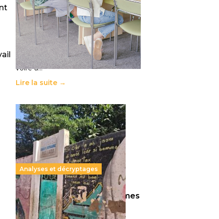
11 juillet 2026
-
National
nt
Le projet de loi sur la régulation de
l’enseignement supérieur privé met
en lumière l’amplification d’un
système qui relègue l’acte
ail
pédagogique au superfétatoire,
voire à…
Lire la suite →
Analyses et décryptages
258 millions d’enfants victimes
de la guerre, des chocs