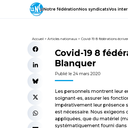
Notre
fédération
Nos
syndicats
Vos
inter
Accueil
>
Articles nationaux
>
Covid-19 8 fédérations écriv
Covid-19 8 fédér
Blanquer
Publié le 24 mars 2020
Les personnels montrent leur e
soignant-es, assurer les foncti
impérativement leur présence sur
est nécessaire. Nous exigeons 
appliquées, que du matériel (ma
systématiquement fourni dans l