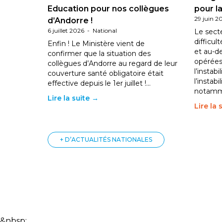
Education pour nos collègues
pour la
29 juin 2
d’Andorre !
6 juillet 2026
-
National
Le sect
difficul
Enfin ! Le Ministère vient de
et au-d
confirmer que la situation des
opérées
collègues d’Andorre au regard de leur
l’instab
couverture santé obligatoire était
l’instabi
effective depuis le 1er juillet !…
notam
Lire la suite →
Lire la 
+ D’ACTUALITÉS NATIONALES
&nbsp;