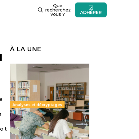
Que
recherchez
ADHÉRER
vous ?
À LA UNE
l
e
Analyses et décryptages
n
Supérieur privé : une dérive
oit
qui met à mal la promesse
républicaine