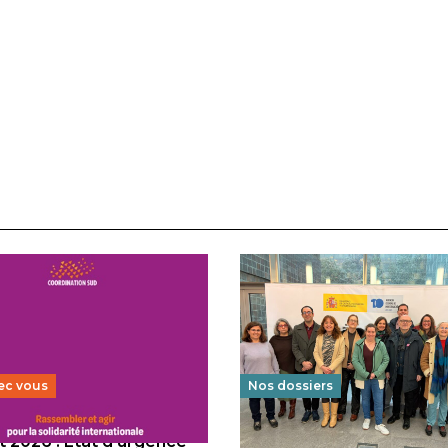
ec vous
Nos dossiers
 2026 : État d’urgence
Éducation au vivre-ensem