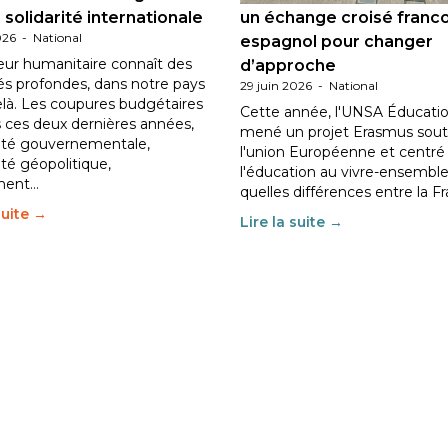
 solidarité internationale
un échange croisé franc
026
-
National
espagnol pour changer
eur humanitaire connaît des
d’approche
tés profondes, dans notre pays
29 juin 2026
-
National
elà. Les coupures budgétaires
Cette année, l'UNSA Éducatio
 ces deux dernières années,
mené un projet Erasmus sout
ilité gouvernementale,
l'union Européenne et centré
lité géopolitique,
l'éducation au vivre-ensemble
ment…
quelles différences entre la F
suite →
Lire la suite →