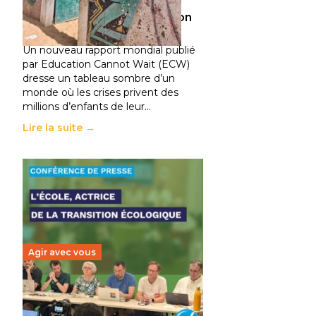
climatiques et des
déplacements de population
11 juillet 2026
-
National
Un nouveau rapport mondial publié
par Education Cannot Wait (ECW)
dresse un tableau sombre d’un
monde où les crises privent des
millions d’enfants de leur…
Lire la suite →
Agir avec vous
Transition écologique de
l’éducation : l’UNSA Éducation