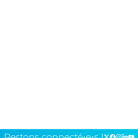
Restons connecté⋅e⋅s !