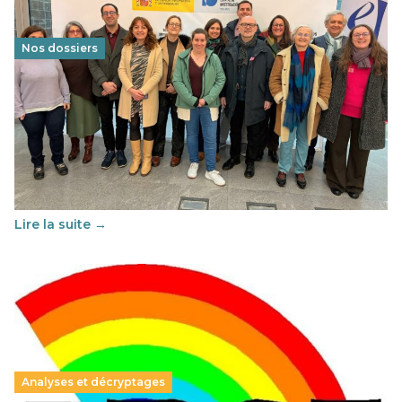
Nos dossiers
Éducation au vivre-ensemble : un échange croisé
franco-espagnol pour changer d’approche
29 juin 2026
-
National
Cette année, l'UNSA Éducation a mené un projet Erasmus
soutenu par l'union Européenne et centré sur l'éducation
au vivre-ensemble : quelles différences entre la France…
Lire la suite →
Analyses et décryptages