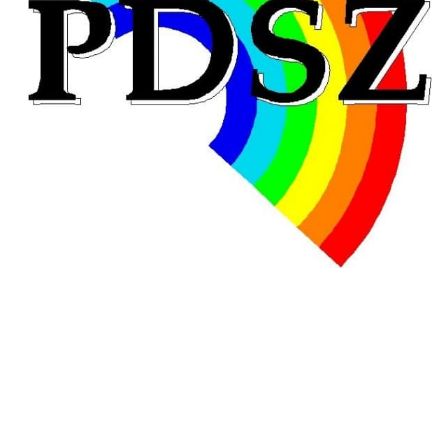
Hongrie : du changement pour les politiques
éducatives, aussi !
25 juin 2026
-
National
En Hongrie, le conservateur Peter Magyar et son parti
Tisza "Respect et liberté" ont remporté une large victoire,
contre le premier ministre sortant, Viktor Orban,…
Lire la suite →
+ D’ACTUALITÉS NATIONALES