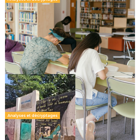
Supérieur privé : une dérive qui met à mal la
promesse républicaine
11 juillet 2026
-
National
Le projet de loi sur la régulation de l’enseignement
supérieur privé met en lumière l’amplification d’un système
qui relègue l’acte pédagogique au superfétatoire, voire à…
Lire la suite →
Analyses et décryptages
258 millions d’enfants victimes de la guerre, des