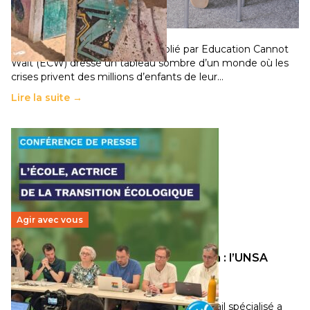
chocs climatiques et des déplacements de
population
11 juillet 2026
-
National
Un nouveau rapport mondial publié par Education Cannot
Wait (ECW) dresse un tableau sombre d’un monde où les
crises privent des millions d’enfants de leur…
Lire la suite →
Agir avec vous
Transition écologique de l’éducation : l’UNSA
Éducation fait bouger les lignes
30 juin 2026
-
National
Pendant plusieurs mois, un groupe de travail spécialisé a