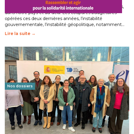
Le secteur humanitaire connaît des difficultés profondes,
dans notre pays et au-delà. Les coupures budgétaires
opérées ces deux dernières années, l’instabilité
gouvernementale, l’instabilité géopolitique, notamment…
Lire la suite →
Nos dossiers
Éducation au vivre-ensemble : un échange croisé
franco-espagnol pour changer d’approche
29 juin 2026
-
National
Cette année, l'UNSA Éducation a mené un projet Erasmus
soutenu par l'union Européenne et centré sur l'éducation