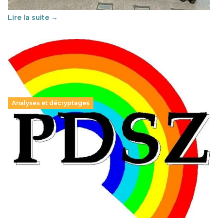
au vivre-ensemble : quelles différences entre la France…
Lire la suite →
Analyses et décryptages
Hongrie : du changement pour les politiques
éducatives, aussi !
25 juin 2026
-
National
En Hongrie, le conservateur Peter Magyar et son parti
Tisza "Respect et liberté" ont remporté une large victoire,
contre le premier ministre sortant, Viktor Orban,…
Lire la suite →