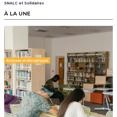
SNALC et Solidaires
À LA UNE
Analyses et décryptages
Supérieur privé : une dérive qui met à mal la
promesse républicaine
11 juillet 2026
-
National
Le projet de loi sur la régulation de l’enseignement
supérieur privé met en lumière l’amplification d’un système
qui relègue l’acte pédagogique au superfétatoire, voire à…
Lire la suite →