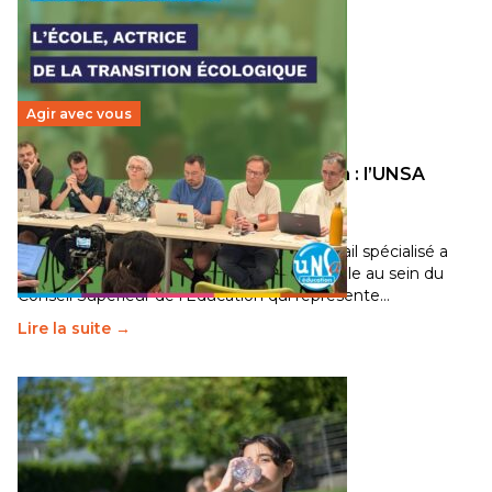
Agir avec vous
Transition écologique de l’éducation : l’UNSA
Éducation fait bouger les lignes
30 juin 2026
-
National
Pendant plusieurs mois, un groupe de travail spécialisé a
travaillé sur la transition écologique de l’Ecole au sein du
Conseil Supérieur de l’Éducation qui représente…
Lire la suite →