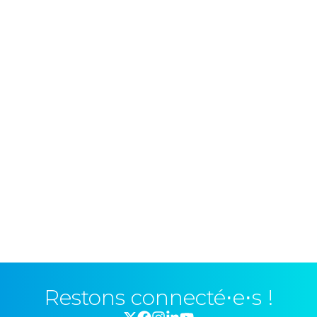
Restons connecté⋅e⋅s !