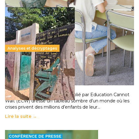
Analyses et décryptages
258 millions d’enfants victimes de la guerre, des
chocs climatiques et des déplacements de
population
11 juillet 2026
-
National
Un nouveau rapport mondial publié par Education Cannot
Wait (ECW) dresse un tableau sombre d’un monde où les
crises privent des millions d’enfants de leur…
Lire la suite →