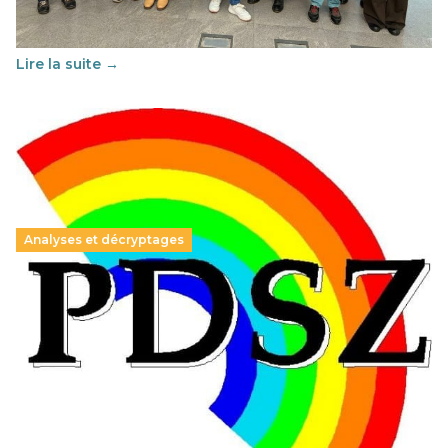
soutenu par l'union Européenne et centré sur l'éducation
au vivre-ensemble : quelles différences entre la France…
Lire la suite →
Analyses et décryptages
Hongrie : du changement pour les politiques
éducatives, aussi !
25 juin 2026
-
National
En Hongrie, le conservateur Peter Magyar et son parti
Tisza "Respect et liberté" ont remporté une large victoire,
contre le premier ministre sortant, Viktor Orban,…
Lire la suite →