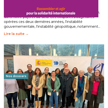
internationale
29 juin 2026
-
National
Le secteur humanitaire connaît des difficultés profondes,
dans notre pays et au-delà. Les coupures budgétaires
opérées ces deux dernières années, l’instabilité
gouvernementale, l’instabilité géopolitique, notamment…
Lire la suite →
Nos dossiers
Éducation au vivre-ensemble : un échange croisé
franco-espagnol pour changer d’approche
29 juin 2026
-
National
Cette année, l'UNSA Éducation a mené un projet Erasmus