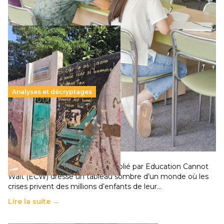
Lire la suite →
Analyses et décryptages
258 millions d’enfants victimes de la guerre, des
chocs climatiques et des déplacements de
population
11 juillet 2026
-
National
Un nouveau rapport mondial publié par Education Cannot
Wait (ECW) dresse un tableau sombre d’un monde où les
crises privent des millions d’enfants de leur…
Lire la suite →