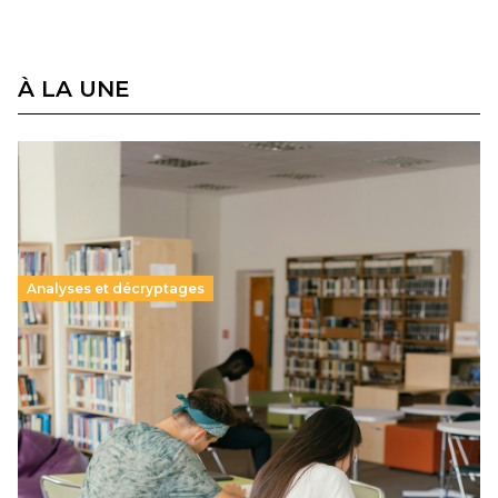
À LA UNE
Analyses et décryptages
Supérieur privé : une dérive qui met à mal la
promesse républicaine
11 juillet 2026
-
National
Le projet de loi sur la régulation de l’enseignement
supérieur privé met en lumière l’amplification d’un système
qui relègue l’acte pédagogique au superfétatoire, voire à…