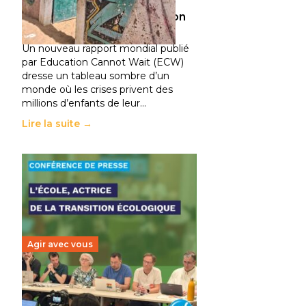
climatiques et des
déplacements de population
11 juillet 2026
-
National
Un nouveau rapport mondial publié
par Education Cannot Wait (ECW)
dresse un tableau sombre d’un
monde où les crises privent des
millions d’enfants de leur…
Lire la suite →
Agir avec vous
Transition écologique de
l’éducation : l’UNSA Éducation