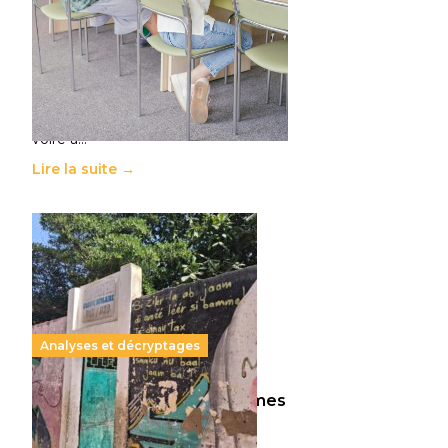
11 juillet 2026
-
National
Le projet de loi sur la régulation de
l’enseignement supérieur privé met
en lumière l’amplification d’un
système qui relègue l’acte
pédagogique au superfétatoire,
voire à…
Lire la suite →
Analyses et décryptages
258 millions d’enfants victimes
de la guerre, des chocs