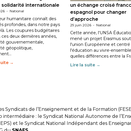
 solidarité internationale
un échange croisé franc
026
-
National
espagnol pour changer
eur humanitaire connaît des
d’approche
tés profondes, dans notre pays
29 juin 2026
-
National
elà. Les coupures budgétaires
Cette année, l'UNSA Éducatio
 ces deux dernières années,
mené un projet Erasmus sout
ilité gouvernementale,
l'union Européenne et centré
lité géopolitique,
l'éducation au vivre-ensemble
ment…
quelles différences entre la F
suite →
Lire la suite →
des Syndicats de l’Enseignement et de la Formation (FES
p intermédiaire : le Syndicat National Autonome de l’En
EPS) et le Syndicat National Indépendant des Enseignan
 SG du
SNAES