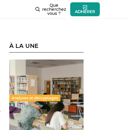
Que
recherchez
ADHÉRER
vous ?
À LA UNE
Analyses et décryptages
s
Supérieur privé : une dérive
qui met à mal la promesse
républicaine