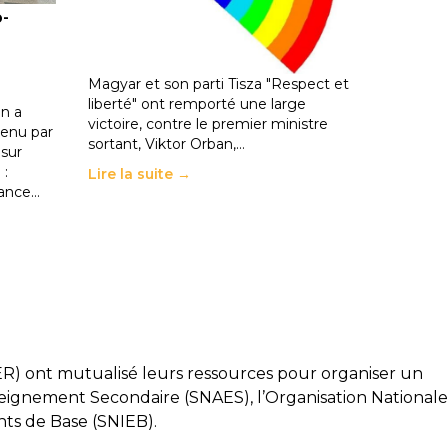
o-
les politiques éducatives, aussi !
25 juin 2026
-
National
En Hongrie, le conservateur Peter
Magyar et son parti Tisza "Respect et
liberté" ont remporté une large
n a
victoire, contre le premier ministre
enu par
sortant, Viktor Orban,…
 sur
 :
Lire la suite →
rance…
ER) ont mutualisé leurs ressources pour organiser un
seignement Secondaire (SNAES), l’Organisation Nationale
ts de Base (SNIEB).