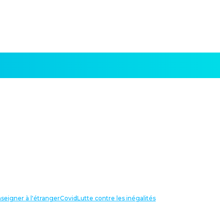
seigner à l'étranger
Covid
Lutte contre les inégalités