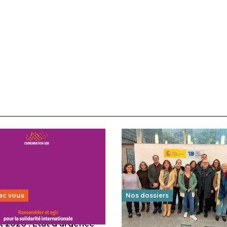
ec vous
Nos dossiers
 2026 : État d’urgence
Éducation au vivre-ensem