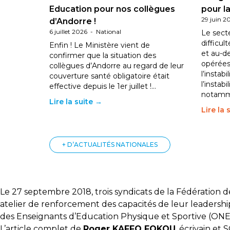
Education pour nos collègues
pour la
29 juin 2
d’Andorre !
6 juillet 2026
-
National
Le sect
difficul
Enfin ! Le Ministère vient de
et au-d
confirmer que la situation des
opérées
collègues d’Andorre au regard de leur
l’instab
couverture santé obligatoire était
l’instabi
effective depuis le 1er juillet !…
notam
Lire la suite →
Lire la 
+ D’ACTUALITÉS NATIONALES
Le 27 septembre 2018, trois syndicats de la Fédération 
atelier de renforcement des capacités de leur leadershi
des Enseignants d’Education Physique et Sportive (ONE
L’article complet de
Roger KAFFO FOKOU
, écrivain et