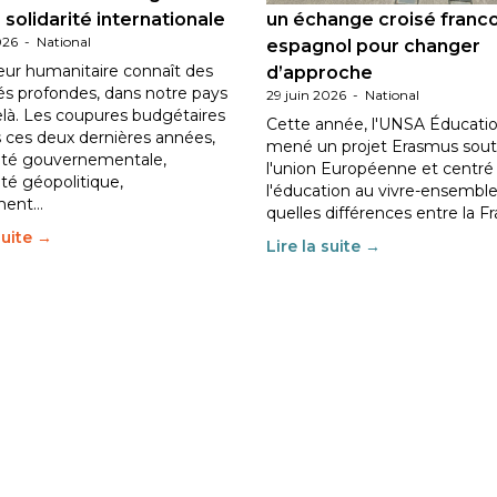
 solidarité internationale
un échange croisé franc
026
-
National
espagnol pour changer
eur humanitaire connaît des
d’approche
tés profondes, dans notre pays
29 juin 2026
-
National
elà. Les coupures budgétaires
Cette année, l'UNSA Éducatio
 ces deux dernières années,
mené un projet Erasmus sout
ilité gouvernementale,
l'union Européenne et centré
lité géopolitique,
l'éducation au vivre-ensemble
ment…
quelles différences entre la F
suite →
Lire la suite →