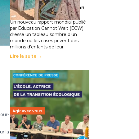
climatiques et des
déplacements de population
11 juillet 2026
-
National
Un nouveau rapport mondial publié
par Education Cannot Wait (ECW)
dresse un tableau sombre d’un
monde où les crises privent des
millions d’enfants de leur…
Lire la suite →
Agir avec vous
jour-
Transition écologique de
ur la
l’éducation : l’UNSA Éducation