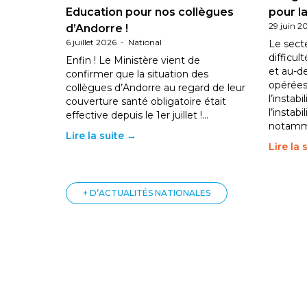
Education pour nos collègues
pour la
29 juin 2
d’Andorre !
6 juillet 2026
-
National
Le sect
difficul
Enfin ! Le Ministère vient de
et au-d
confirmer que la situation des
opérées
collègues d’Andorre au regard de leur
l’instab
couverture santé obligatoire était
l’instabi
effective depuis le 1er juillet !…
notam
Lire la suite →
Lire la 
+ D’ACTUALITÉS NATIONALES