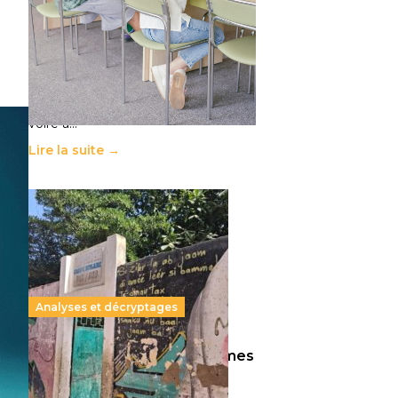
11 juillet 2026
-
National
Le projet de loi sur la régulation de
l’enseignement supérieur privé met
en lumière l’amplification d’un
système qui relègue l’acte
pédagogique au superfétatoire,
voire à…
Lire la suite →
Analyses et décryptages
258 millions d’enfants victimes
de la guerre, des chocs