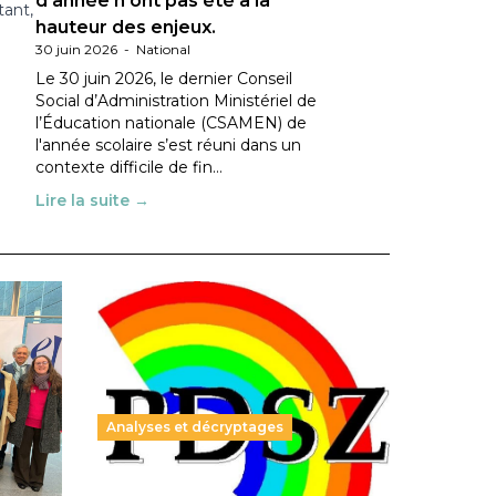
d’année n’ont pas été à la
tant,
hauteur des enjeux.
30 juin 2026
-
National
Le 30 juin 2026, le dernier Conseil
Social d’Administration Ministériel de
l’Éducation nationale (CSAMEN) de
l'année scolaire s’est réuni dans un
contexte difficile de fin…
Lire la suite →
Analyses et décryptages
ble :
Hongrie : du changement pour