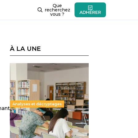
Que
recherchez
ADHÉRER
vous ?
À LA UNE
Analyses et décryptages
imant
Supérieur privé : une dérive
qui met à mal la promesse
républicaine