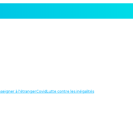
seigner à l'étranger
Covid
Lutte contre les inégalités
LIENS UTILES