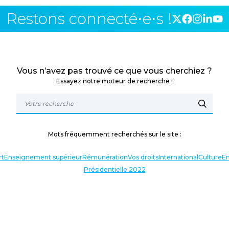
Restons connecté⋅e⋅s !
Vous n’avez pas trouvé ce que vous cherchiez ?
Essayez notre moteur de recherche !
Mots fréquemment recherchés sur le site :
rt
Enseignement supérieur
Rémunération
Vos droits
International
Culture
En
Présidentielle 2022
TERLOCUTEURS
NOS THÉMATIQUES