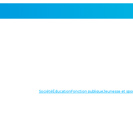
Société
Éducation
Fonction publique
Jeunesse et spo
VOS IN