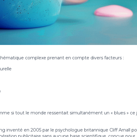
thématique complexe prenant en compte divers facteurs :
urelle
n
comme si tout le monde ressentait simultanément un « blues » ce 
g inventé en 2005 par le psychologue britannique Cliff Arnall po
opération publicitaire sans aucune base scientifique, conçue pour