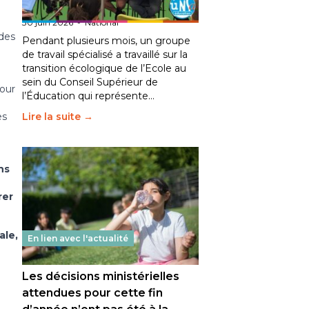
fait bouger les lignes
30 juin 2026
-
National
 des
Pendant plusieurs mois, un groupe
de travail spécialisé a travaillé sur la
transition écologique de l’Ecole au
sein du Conseil Supérieur de
pour
l’Éducation qui représente…
Lire la suite →
es
ns
rer
ale,
En lien avec l'actualité
Les décisions ministérielles
attendues pour cette fin