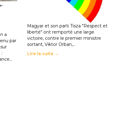
o-
les politiques éducatives, aussi !
25 juin 2026
-
National
En Hongrie, le conservateur Peter
Magyar et son parti Tisza "Respect et
liberté" ont remporté une large
n a
victoire, contre le premier ministre
enu par
sortant, Viktor Orban,…
 sur
 :
Lire la suite →
rance…