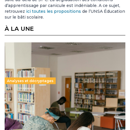
d’apprentissage par canicule est indéniable. A ce sujet,
retrouvez
ici toutes les propositions
de l’UNSA Éducation
sur le bâti scolaire.
À LA UNE
Analyses et décryptages
Supérieur privé : une dérive qui met à mal la
promesse républicaine
11 juillet 2026
-
National
Le projet de loi sur la régulation de l’enseignement
supérieur privé met en lumière l’amplification d’un système
qui relègue l’acte pédagogique au superfétatoire, voire à…