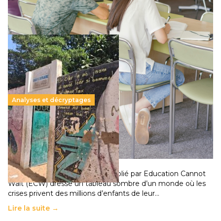
Lire la suite →
Analyses et décryptages
258 millions d’enfants victimes de la guerre, des
chocs climatiques et des déplacements de
population
11 juillet 2026
-
National
Un nouveau rapport mondial publié par Education Cannot
Wait (ECW) dresse un tableau sombre d’un monde où les
crises privent des millions d’enfants de leur…
Lire la suite →