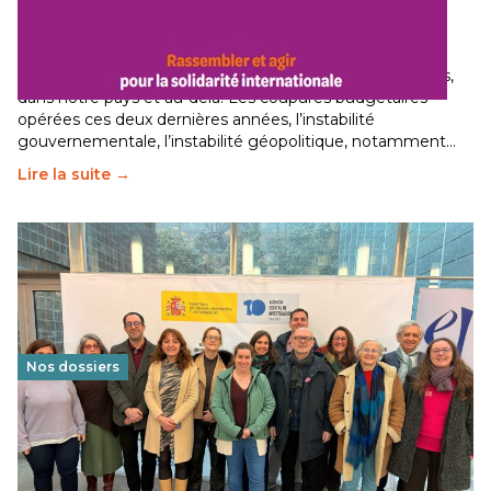
internationale
29 juin 2026
-
National
Le secteur humanitaire connaît des difficultés profondes,
dans notre pays et au-delà. Les coupures budgétaires
opérées ces deux dernières années, l’instabilité
gouvernementale, l’instabilité géopolitique, notamment…
Lire la suite →
Nos dossiers
Éducation au vivre-ensemble : un échange croisé
franco-espagnol pour changer d’approche
29 juin 2026
-
National