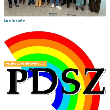
Cette année, l'UNSA Éducation a mené un projet Erasmus
soutenu par l'union Européenne et centré sur l'éducation
au vivre-ensemble : quelles différences entre la France…
Lire la suite →
Analyses et décryptages
Hongrie : du changement pour les politiques
éducatives, aussi !
25 juin 2026
-
National
En Hongrie, le conservateur Peter Magyar et son parti
Tisza "Respect et liberté" ont remporté une large victoire,
contre le premier ministre sortant, Viktor Orban,…