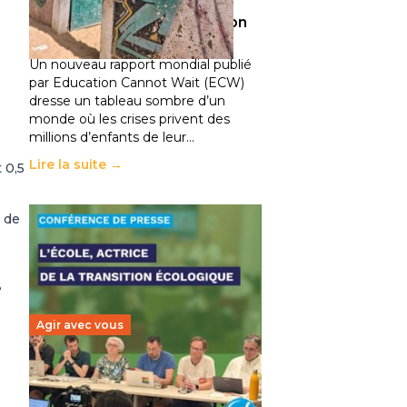
climatiques et des
déplacements de population
11 juillet 2026
-
National
Un nouveau rapport mondial publié
par Education Cannot Wait (ECW)
dresse un tableau sombre d’un
monde où les crises privent des
millions d’enfants de leur…
Lire la suite →
 0,5
e de
e
Agir avec vous
Transition écologique de
l’éducation : l’UNSA Éducation