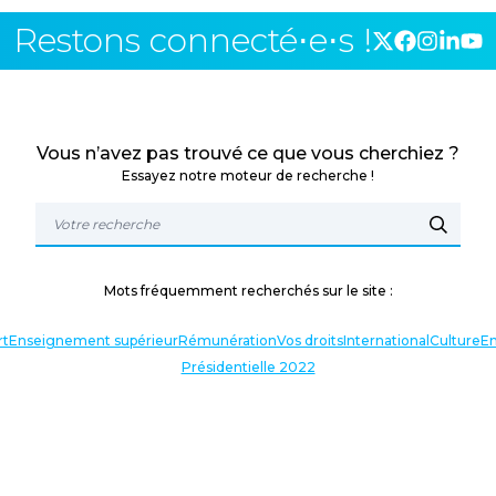
Restons connecté⋅e⋅s !
Vous n’avez pas trouvé ce que vous cherchiez ?
Essayez notre moteur de recherche !
Mots fréquemment recherchés sur le site :
rt
Enseignement supérieur
Rémunération
Vos droits
International
Culture
En
Présidentielle 2022
TERLOCUTEURS
NOS THÉMATIQUES