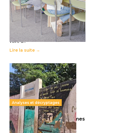
11 juillet 2026
-
National
Le projet de loi sur la régulation de
l’enseignement supérieur privé met
en lumière l’amplification d’un
système qui relègue l’acte
pédagogique au superfétatoire,
voire à…
Lire la suite →
Analyses et décryptages
258 millions d’enfants victimes
de la guerre, des chocs