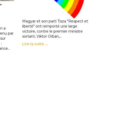
o-
les politiques éducatives, aussi !
25 juin 2026
-
National
En Hongrie, le conservateur Peter
Magyar et son parti Tisza "Respect et
liberté" ont remporté une large
n a
victoire, contre le premier ministre
enu par
sortant, Viktor Orban,…
 sur
 :
Lire la suite →
rance…