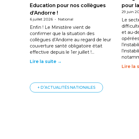
Education pour nos collègues
pour la
29 juin 2
d’Andorre !
6 juillet 2026
-
National
Le sect
difficul
Enfin ! Le Ministère vient de
et au-d
confirmer que la situation des
opérées
collègues d’Andorre au regard de leur
l’instab
couverture santé obligatoire était
l’instabi
effective depuis le 1er juillet !…
notam
Lire la suite →
Lire la 
+ D’ACTUALITÉS NATIONALES