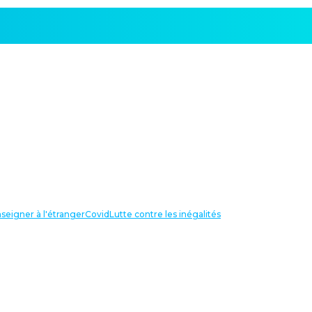
seigner à l'étranger
Covid
Lutte contre les inégalités
LIENS UTILES