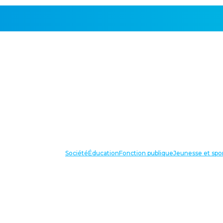
Société
Éducation
Fonction publique
Jeunesse et spo
VOS IN