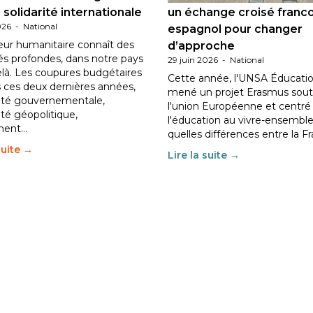
 solidarité internationale
un échange croisé franc
026
-
National
espagnol pour changer
eur humanitaire connaît des
d’approche
tés profondes, dans notre pays
29 juin 2026
-
National
elà. Les coupures budgétaires
Cette année, l'UNSA Éducatio
 ces deux dernières années,
mené un projet Erasmus sout
ilité gouvernementale,
l'union Européenne et centré
lité géopolitique,
l'éducation au vivre-ensemble
ment…
quelles différences entre la F
suite →
Lire la suite →