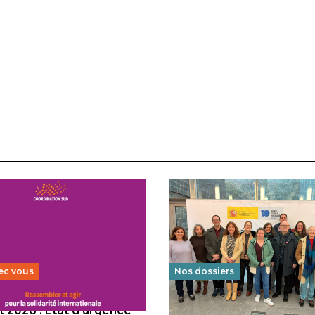
ec vous
Nos dossiers
 2026 : État d’urgence
Éducation au vivre-ensem