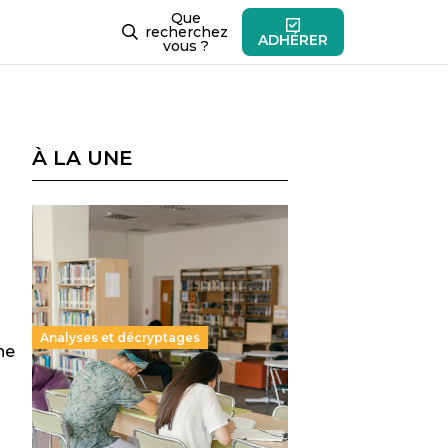
Que
recherchez
ADHÉRER
vous ?
À LA UNE
Analyses et décryptages
ne
Supérieur privé : une dérive
qui met à mal la promesse
républicaine