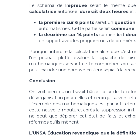
Le schéma de
l’épreuve
serait le même quel 
calculatrice
autorisée,
durerait deux heures
et 
la première sur 6 points
serait un
questionn
automatismes. Cette partie serait
commune au
la deuxième sur 14 points
contiendrait
deux
en rapport avec les programmes de première.
Pourquoi interdire la calculatrice alors que c’es
l’on pourrait plutôt évaluer la capacité de ra
mathématiques servant cette compréhension sur de
peut craindre une épreuve couleur sépia, à la reche
Conclusion
On voit bien qu’un travail bâclé, celui de la r
désorganisation pour celles et ceux qui suivent et
L’exemple des mathématiques est parlant tellement
cette nouvelle mouture, après la suppression in
ne peut que déplorer cet état de faits et exhort
réformes qu’ils mènent.
L’UNSA Éducation revendique que la définition 