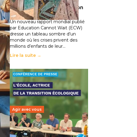
climatiques et des
déplacements de population
11 juillet 2026
-
National
Un nouveau rapport mondial publié
par Education Cannot Wait (ECW)
dresse un tableau sombre d’un
monde où les crises privent des
millions d’enfants de leur…
Lire la suite →
Agir avec vous
Transition écologique de
l’éducation : l’UNSA Éducation