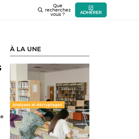
Que
recherchez
ADHÉRER
vous ?
À LA UNE
s
Analyses et décryptages
Le
Supérieur privé : une dérive
qui met à mal la promesse
républicaine