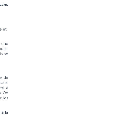
sans
é et
s que
utils
is on
ce de
iaux.
ent à
s. On
r les
 à la