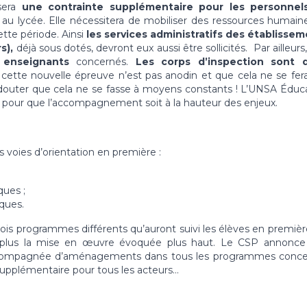
sera
une contrainte supplémentaire pour les personnel
e au lycée. Elle nécessitera de mobiliser des ressources humain
ette période. Ainsi
les services administratifs des établisse
rs),
déjà sous dotés, devront eux aussi être sollicités. Par ailleurs
 enseignants
concernés.
Les corps d’inspection sont 
r cette nouvelle épreuve n’est pas anodin et que cela ne se fer
douter que cela ne se fasse à moyens constants !
L’UNSA Éduca
ts, pour que l’accompagnement soit à la hauteur des enjeux.
es voies d’orientation en première :
ques ;
ques.
rois programmes différents qu’auront suivi les élèves en premièr
 plus la mise en œuvre évoquée plus haut. Le CSP annonce
 accompagnée d’aménagements dans tous les programmes conc
 supplémentaire pour tous les acteurs…