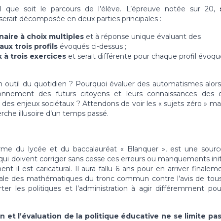
que soit le parcours de l’élève. L’épreuve notée sur 20,
serait décomposée en deux parties principales :
aire à choix multiples
et à réponse unique évaluant des
x trois profils
évoqués ci-dessus ;
 à trois exercices
et serait différente pour chaque profil évoqu
t un outil du quotidien ? Pourquoi évaluer des automatismes alor
isonnement des futurs citoyens et leurs connaissances des o
s enjeux sociétaux ? Attendons de voir les « sujets zéro » ma
rche illusoire d’un temps passé.
éforme du lycée et du baccalauréat « Blanquer », est une sour
 qui doivent corriger sans cesse ces erreurs ou manquements init
 il est caricatural. Il aura fallu 6 ans pour en arriver finalem
itiale des mathématiques du tronc commun contre l’avis de tou
er les politiques et l’administration à agir différemment pou
et l’évaluation de la politique éducative ne se limite pas