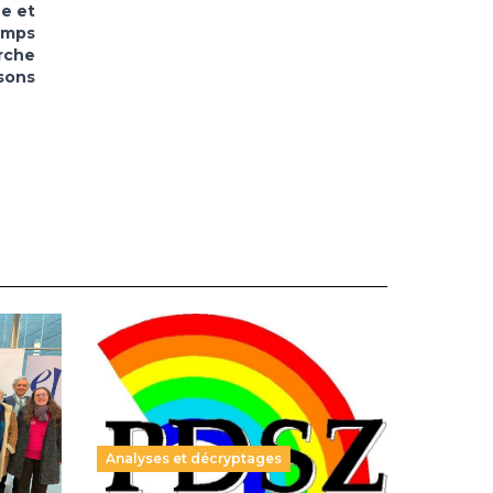
e et
temps
rche
sons
Analyses et décryptages