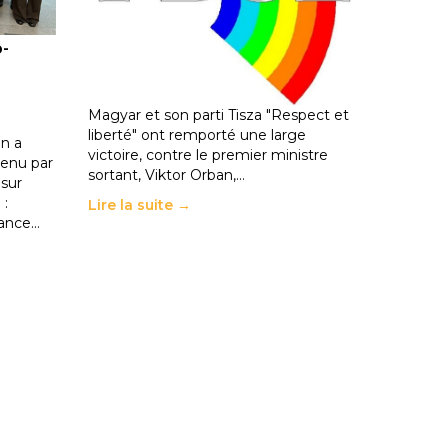
ble :
Hongrie : du changement pour
o-
les politiques éducatives, aussi !
25 juin 2026
-
National
En Hongrie, le conservateur Peter
Magyar et son parti Tisza "Respect et
liberté" ont remporté une large
n a
victoire, contre le premier ministre
enu par
sortant, Viktor Orban,…
 sur
 :
Lire la suite →
rance…