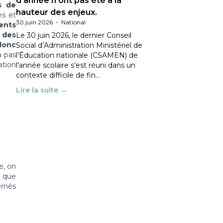
d’année n’ont pas été à la
s de
hauteur des enjeux.
es et
30 juin 2026
-
National
ments
,
des
Le 30 juin 2026, le dernier Conseil
donc
Social d’Administration Ministériel de
a pas
l’Éducation nationale (CSAMEN) de
tion
l'année scolaire s’est réuni dans un
contexte difficile de fin…
Lire la suite →
e, on
 que
ernés