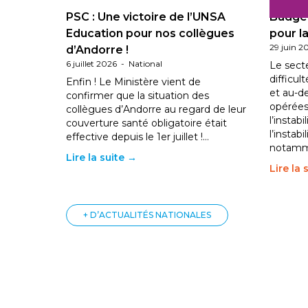
PSC : Une victoire de l’UNSA
Budget
Education pour nos collègues
pour la
29 juin 2
d’Andorre !
6 juillet 2026
-
National
Le sect
difficul
Enfin ! Le Ministère vient de
et au-d
confirmer que la situation des
opérées
collègues d’Andorre au regard de leur
l’instab
couverture santé obligatoire était
l’instabi
effective depuis le 1er juillet !…
notam
Lire la suite →
Lire la 
+ D’ACTUALITÉS NATIONALES