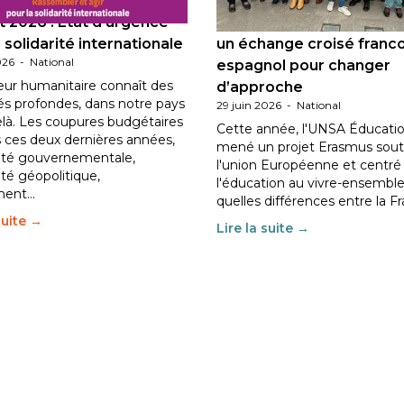
 2026 : État d’urgence
Éducation au vivre-ensem
 solidarité internationale
un échange croisé franc
026
-
National
espagnol pour changer
eur humanitaire connaît des
d’approche
tés profondes, dans notre pays
29 juin 2026
-
National
elà. Les coupures budgétaires
Cette année, l'UNSA Éducatio
 ces deux dernières années,
mené un projet Erasmus sout
ilité gouvernementale,
l'union Européenne et centré
lité géopolitique,
l'éducation au vivre-ensemble
ment…
quelles différences entre la F
suite →
Lire la suite →