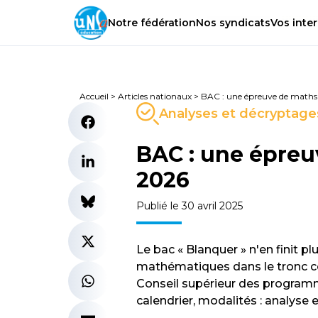
Notre
fédération
Nos
syndicats
Vos
inter
Accueil
>
Articles nationaux
>
BAC : une épreuve de maths
Analyses et décryptage
BAC : une épreu
2026
Publié le 30 avril 2025
Le bac « Blanquer » n'en finit pl
mathématiques dans le tronc co
Conseil supérieur des programme
calendrier, modalités : analyse