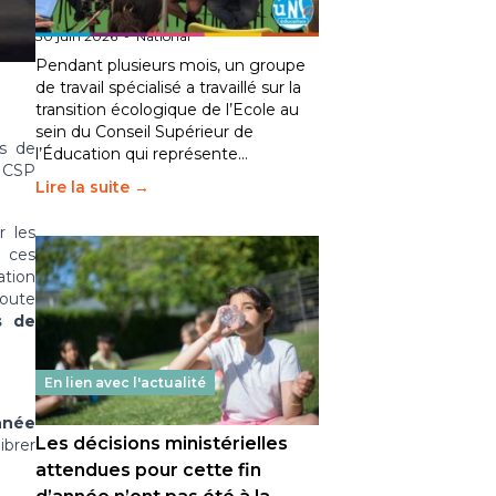
fait bouger les lignes
30 juin 2026
-
National
Pendant plusieurs mois, un groupe
de travail spécialisé a travaillé sur la
transition écologique de l’Ecole au
sein du Conseil Supérieur de
s de
l’Éducation qui représente…
 CSP
Lire la suite →
r les
r ces
ation
oute
s de
En lien avec l'actualité
nnée
Les décisions ministérielles
ibrer
attendues pour cette fin