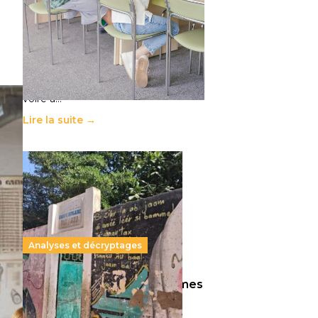
11 juillet 2026
-
National
Le projet de loi sur la régulation de
l’enseignement supérieur privé met
en lumière l’amplification d’un
système qui relègue l’acte
pédagogique au superfétatoire,
voire à…
Lire la suite →
Analyses et décryptages
258 millions d’enfants victimes
de la guerre, des chocs