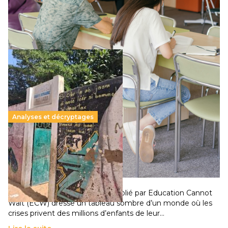
supérieur privé met en lumière l’amplification d’un système
qui relègue l’acte pédagogique au superfétatoire, voire à…
Lire la suite →
Analyses et décryptages
258 millions d’enfants victimes de la guerre, des
chocs climatiques et des déplacements de
population
11 juillet 2026
-
National
Un nouveau rapport mondial publié par Education Cannot
Wait (ECW) dresse un tableau sombre d’un monde où les
crises privent des millions d’enfants de leur…