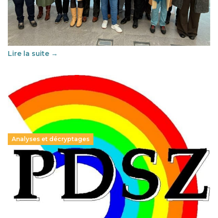
29 juin 2026
-
National
Cette année, l'UNSA Éducation a mené un projet Erasmus
soutenu par l'union Européenne et centré sur l'éducation
au vivre-ensemble : quelles différences entre la France…
Lire la suite →
Analyses et décryptages
Hongrie : du changement pour les politiques
éducatives, aussi !
25 juin 2026
-
National
En Hongrie, le conservateur Peter Magyar et son parti
Tisza "Respect et liberté" ont remporté une large victoire,