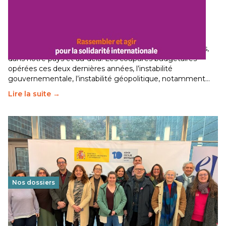
Budget 2026 : État d’urgence pour la solidarité
internationale
29 juin 2026
-
National
Le secteur humanitaire connaît des difficultés profondes,
dans notre pays et au-delà. Les coupures budgétaires
opérées ces deux dernières années, l’instabilité
gouvernementale, l’instabilité géopolitique, notamment…
Lire la suite →
Nos dossiers
Éducation au vivre-ensemble : un échange croisé
franco-espagnol pour changer d’approche