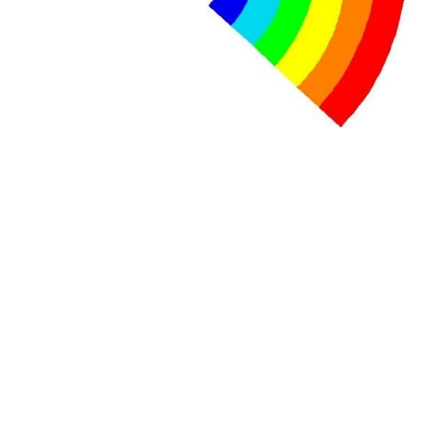
contre le premier ministre sortant, Viktor Orban,…
Lire la suite →
+ D’ACTUALITÉS NATIONALES