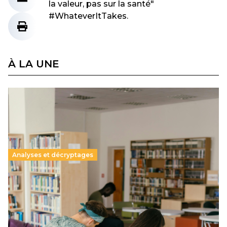
la valeur, pas sur la santé"
#WhateverItTakes.
À LA UNE
Analyses et décryptages
Supérieur privé : une dérive qui met à mal la
promesse républicaine
11 juillet 2026
-
National
Le projet de loi sur la régulation de l’enseignement