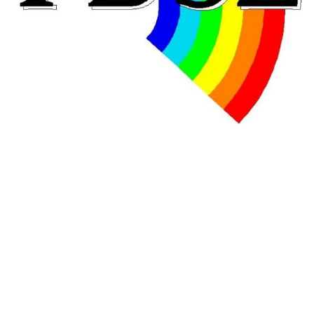
En Hongrie, le conservateur Peter Magyar et son parti
Tisza "Respect et liberté" ont remporté une large victoire,
contre le premier ministre sortant, Viktor Orban,…
Lire la suite →
+ D’ACTUALITÉS NATIONALES