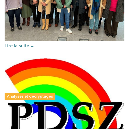
Éducation au vivre-ensemble : un échange croisé
franco-espagnol pour changer d’approche
29 juin 2026
-
National
Cette année, l'UNSA Éducation a mené un projet Erasmus
soutenu par l'union Européenne et centré sur l'éducation
au vivre-ensemble : quelles différences entre la France…
Lire la suite →
Analyses et décryptages
Hongrie : du changement pour les politiques
éducatives, aussi !
25 juin 2026
-
National