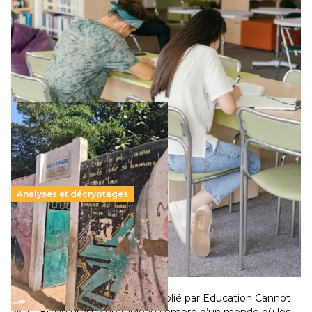
11 juillet 2026
-
National
Le projet de loi sur la régulation de l’enseignement
supérieur privé met en lumière l’amplification d’un système
qui relègue l’acte pédagogique au superfétatoire, voire à…
Lire la suite →
Analyses et décryptages
258 millions d’enfants victimes de la guerre, des
chocs climatiques et des déplacements de
population
11 juillet 2026
-
National
Un nouveau rapport mondial publié par Education Cannot
Wait (ECW) dresse un tableau sombre d’un monde où les