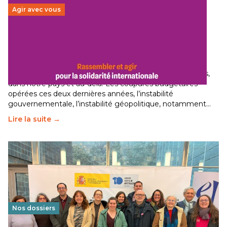
Agir avec vous
Budget 2026 : État d’urgence pour la solidarité
internationale
29 juin 2026
-
National
Le secteur humanitaire connaît des difficultés profondes,
dans notre pays et au-delà. Les coupures budgétaires
opérées ces deux dernières années, l’instabilité
gouvernementale, l’instabilité géopolitique, notamment…
Lire la suite →
Nos dossiers