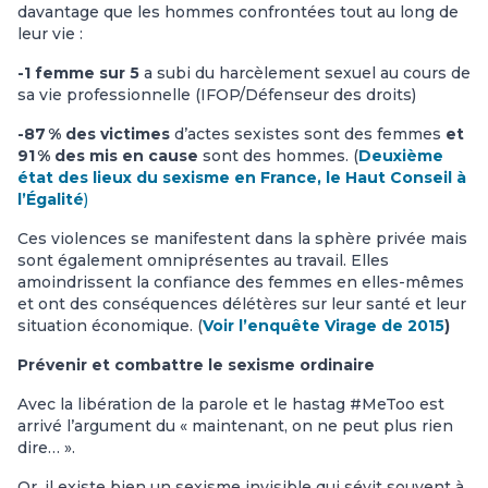
davantage que les hommes confrontées tout au long de
leur vie :
-1 femme sur 5
a subi du harcèlement sexuel au cours de
sa vie professionnelle (IFOP/Défenseur des droits)
-87 % des victimes
d’actes sexistes sont des femmes
et
91 % des mis en cause
sont des hommes. (
Deuxième
état des lieux du sexisme en France, le Haut Conseil à
l’Égalité
)
Ces violences se manifestent dans la sphère privée mais
sont également omniprésentes au travail. Elles
amoindrissent la confiance des femmes en elles-mêmes
et ont des conséquences délétères sur leur santé et leur
situation économique. (
Voir l’enquête Virage de 2015
)
Prévenir et combattre le sexisme ordinaire
Avec la libération de la parole et le hastag #MeToo est
arrivé l’argument du « maintenant, on ne peut plus rien
dire… ».
Or, il existe bien un sexisme invisible qui sévit souvent à