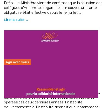
Enfin ! Le Ministère vient de confirmer que la situation des
collègues d’Andorre au regard de leur couverture santé
obligatoire était effective depuis le 1er juillet !…
Lire la suite →
Agir avec vous
Budget 2026 : État d’urgence pour la solidarité
internationale
29 juin 2026
-
National
Le secteur humanitaire connaît des difficultés profondes,
dans notre pays et au-delà. Les coupures budgétaires
opérées ces deux dernières années, l’instabilité
gouvernementale, l’instabilité géopolitique, notamment…