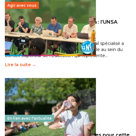
Agir avec vous
Transition écologique de l’éducation : l’UNSA
Éducation fait bouger les lignes
30 juin 2026
-
National
Pendant plusieurs mois, un groupe de travail spécialisé a
travaillé sur la transition écologique de l’Ecole au sein du
Conseil Supérieur de l’Éducation qui représente…
Lire la suite →
En lien avec l'actualité
Les décisions ministérielles attendues pour cette