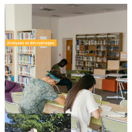
Analyses et décryptages
Supérieur privé : une dérive qui met à mal la
promesse républicaine
11 juillet 2026
-
National
Le projet de loi sur la régulation de l’enseignement
supérieur privé met en lumière l’amplification d’un système
qui relègue l’acte pédagogique au superfétatoire, voire à…
Lire la suite →