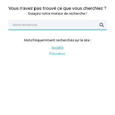
Vous n’avez pas trouvé ce que vous cherchiez ?
Essayez notre moteur de recherche !
Mots fréquemment recherchés sur le site :
Société
Éducation
Fonction publique
Jeunesse et sport
Enseignement supérieur
Rémunération
Vos droits
International
Culture
Enseigner à l'étranger
Covid