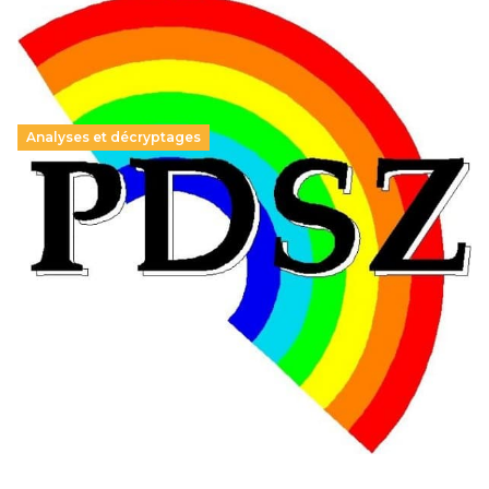
Analyses et décryptages
Hongrie : du changement pour les politiques
éducatives, aussi !
25 juin 2026
-
National
En Hongrie, le conservateur Peter Magyar et son parti
Tisza "Respect et liberté" ont remporté une large victoire,
contre le premier ministre sortant, Viktor Orban,…
Lire la suite →
+ D’ACTUALITÉS NATIONALES