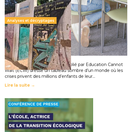
Analyses et décryptages
258 millions d’enfants victimes de la guerre, des
chocs climatiques et des déplacements de
population
11 juillet 2026
-
National
Un nouveau rapport mondial publié par Education Cannot
Wait (ECW) dresse un tableau sombre d’un monde où les
crises privent des millions d’enfants de leur…
Lire la suite →