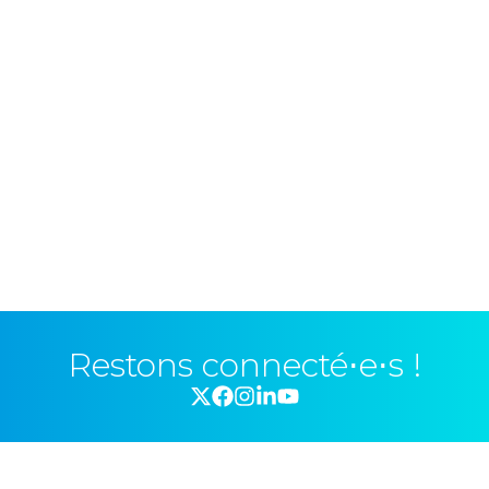
Restons connecté⋅e⋅s !