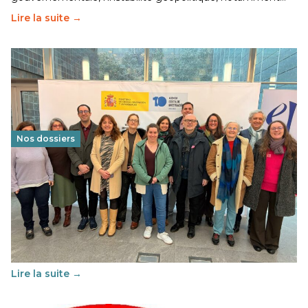
Lire la suite →
Nos dossiers
Éducation au vivre-ensemble : un échange croisé
franco-espagnol pour changer d’approche
29 juin 2026
-
National
Cette année, l'UNSA Éducation a mené un projet Erasmus
soutenu par l'union Européenne et centré sur l'éducation
au vivre-ensemble : quelles différences entre la France…
Lire la suite →