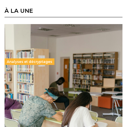
À LA UNE
Analyses et décryptages
Supérieur privé : une dérive qui met à mal la
promesse républicaine
11 juillet 2026
-
National
Le projet de loi sur la régulation de l’enseignement
supérieur privé met en lumière l’amplification d’un système
qui relègue l’acte pédagogique au superfétatoire, voire à…
Lire la suite →