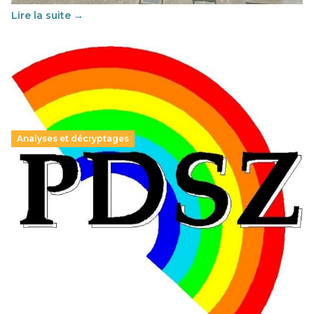
Lire la suite →
Analyses et décryptages
Hongrie : du changement pour les politiques
éducatives, aussi !
25 juin 2026
-
National
En Hongrie, le conservateur Peter Magyar et son parti
Tisza "Respect et liberté" ont remporté une large victoire,
contre le premier ministre sortant, Viktor Orban,…
Lire la suite →