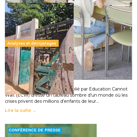
Analyses et décryptages
258 millions d’enfants victimes de la guerre, des
chocs climatiques et des déplacements de
population
11 juillet 2026
-
National
Un nouveau rapport mondial publié par Education Cannot
Wait (ECW) dresse un tableau sombre d’un monde où les
crises privent des millions d’enfants de leur…
Lire la suite →