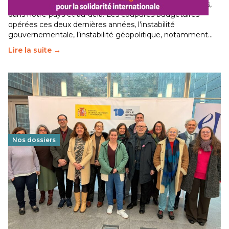
Le secteur humanitaire connaît des difficultés profondes,
dans notre pays et au-delà. Les coupures budgétaires
opérées ces deux dernières années, l’instabilité
gouvernementale, l’instabilité géopolitique, notamment…
Lire la suite →
Nos dossiers
Éducation au vivre-ensemble : un échange croisé
franco-espagnol pour changer d’approche
29 juin 2026
-
National
Cette année, l'UNSA Éducation a mené un projet Erasmus
soutenu par l'union Européenne et centré sur l'éducation
au vivre-ensemble : quelles différences entre la France…