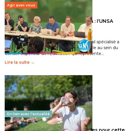
Agir avec vous
Transition écologique de l’éducation : l’UNSA
Éducation fait bouger les lignes
30 juin 2026
-
National
Pendant plusieurs mois, un groupe de travail spécialisé a
travaillé sur la transition écologique de l’Ecole au sein du
Conseil Supérieur de l’Éducation qui représente…
Lire la suite →
En lien avec l'actualité
Les décisions ministérielles attendues pour cette