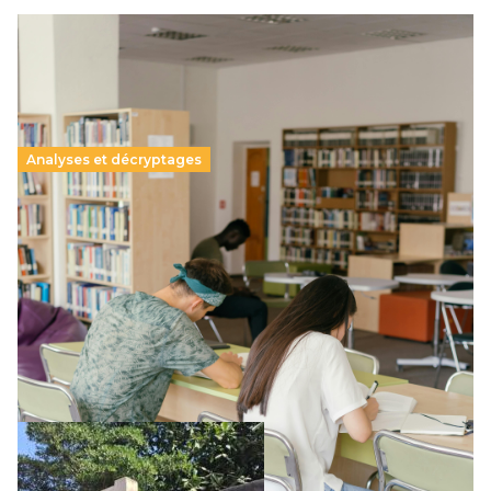
Analyses et décryptages
Supérieur privé : une dérive qui met à mal la
promesse républicaine
11 juillet 2026
-
National
Le projet de loi sur la régulation de l’enseignement
supérieur privé met en lumière l’amplification d’un système
qui relègue l’acte pédagogique au superfétatoire, voire à…
Lire la suite →