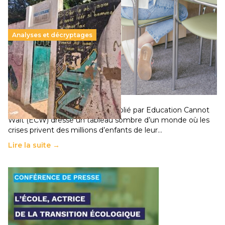
Analyses et décryptages
258 millions d’enfants victimes de la guerre, des
chocs climatiques et des déplacements de
population
11 juillet 2026
-
National
Un nouveau rapport mondial publié par Education Cannot
Wait (ECW) dresse un tableau sombre d’un monde où les
crises privent des millions d’enfants de leur…
Lire la suite →