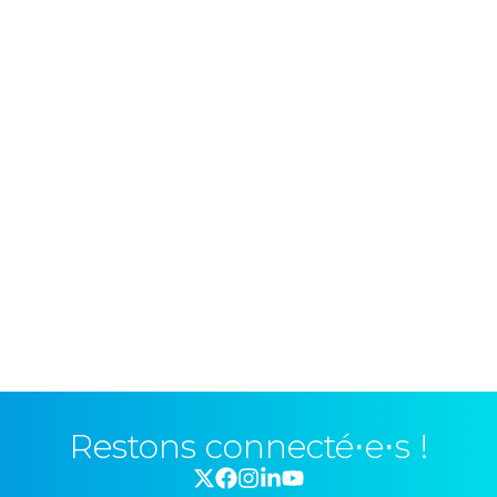
Restons connecté⋅e⋅s !