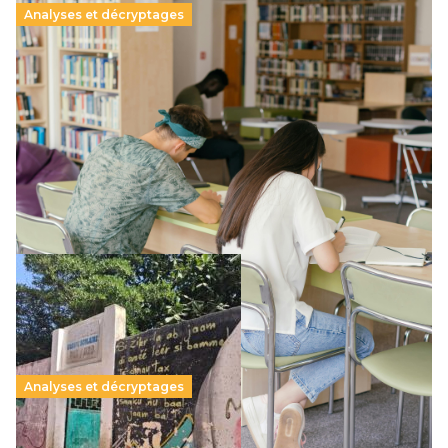
Analyses et décryptages
Supérieur privé : une dérive qui met à mal la
promesse républicaine
11 juillet 2026
-
National
Le projet de loi sur la régulation de l’enseignement
supérieur privé met en lumière l’amplification d’un système
qui relègue l’acte pédagogique au superfétatoire, voire à…
Lire la suite →
Analyses et décryptages
258 millions d’enfants victimes de la guerre, des