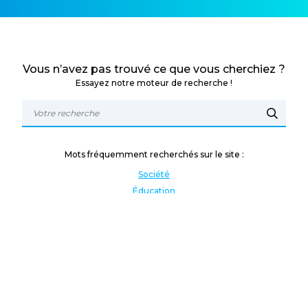
Vous n’avez pas trouvé ce que vous cherchiez ?
Essayez notre moteur de recherche !
Mots fréquemment recherchés sur le site :
Société
Éducation
Fonction publique
Jeunesse et sport
Enseignement supérieur
Rémunération
Vos droits
International
Culture