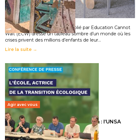
chocs climatiques et des déplacements de
population
11 juillet 2026
-
National
Un nouveau rapport mondial publié par Education Cannot
Wait (ECW) dresse un tableau sombre d’un monde où les
crises privent des millions d’enfants de leur…
Lire la suite →
Agir avec vous
Transition écologique de l’éducation : l’UNSA
Éducation fait bouger les lignes
30 juin 2026
-
National