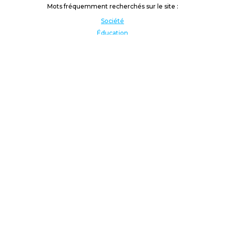
Mots fréquemment recherchés sur le site :
Société
Éducation
Fonction publique
Jeunesse et sport
Enseignement supérieur
Rémunération
Vos droits
International
Culture
Enseigner à l'étranger
Covid
Lutte contre les inégalités
Présidentielle 2022