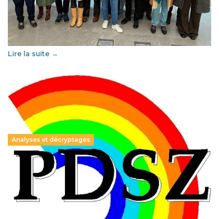
29 juin 2026
-
National
Cette année, l'UNSA Éducation a mené un projet Erasmus
soutenu par l'union Européenne et centré sur l'éducation
au vivre-ensemble : quelles différences entre la France…
Lire la suite →
Analyses et décryptages
Hongrie : du changement pour les politiques
éducatives, aussi !
25 juin 2026
-
National
En Hongrie, le conservateur Peter Magyar et son parti
Tisza "Respect et liberté" ont remporté une large victoire,