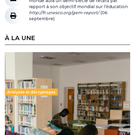
monde aura un demi-siècle de retard par
rapport à son objectif mondial sur l’éducation
http://fr.unesco.org/gem-report/
(06
septembre)
À LA UNE
Analyses et décryptages
Supérieur privé : une dérive qui met à mal la
promesse républicaine
11 juillet 2026
-
National
Le projet de loi sur la régulation de l’enseignement