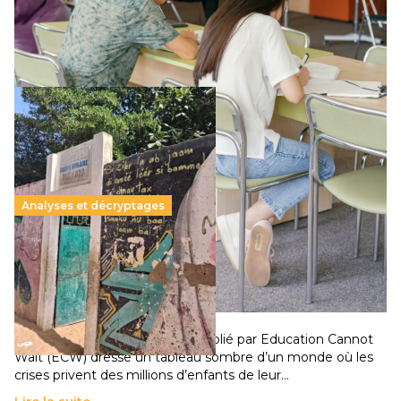
supérieur privé met en lumière l’amplification d’un système
qui relègue l’acte pédagogique au superfétatoire, voire à…
Lire la suite →
Analyses et décryptages
258 millions d’enfants victimes de la guerre, des
chocs climatiques et des déplacements de
population
11 juillet 2026
-
National
Un nouveau rapport mondial publié par Education Cannot
Wait (ECW) dresse un tableau sombre d’un monde où les
crises privent des millions d’enfants de leur…