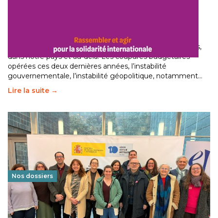
Budget 2026 : État d’urgence pour la solidarité
internationale
29 juin 2026
-
National
Le secteur humanitaire connaît des difficultés profondes,
dans notre pays et au-delà. Les coupures budgétaires
opérées ces deux dernières années, l’instabilité
gouvernementale, l’instabilité géopolitique, notamment…
Lire la suite →
Nos dossiers
Éducation au vivre-ensemble : un échange croisé
franco-espagnol pour changer d’approche