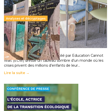
Analyses et décryptages
258 millions d’enfants victimes de la guerre, des
chocs climatiques et des déplacements de
population
11 juillet 2026
-
National
Un nouveau rapport mondial publié par Education Cannot
Wait (ECW) dresse un tableau sombre d’un monde où les
crises privent des millions d’enfants de leur…
Lire la suite →