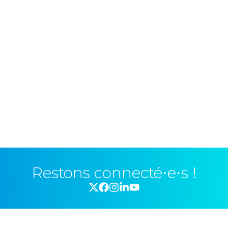
Restons connecté⋅e⋅s !