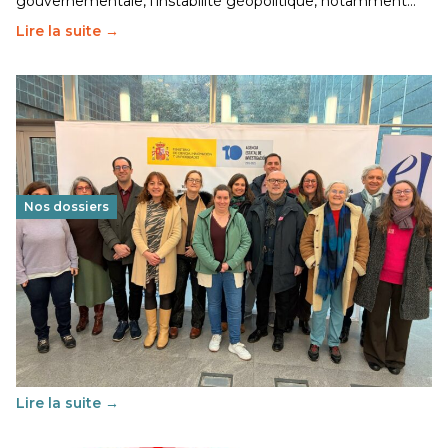
gouvernementale, l’instabilité géopolitique, notamment…
Lire la suite →
Nos dossiers
Éducation au vivre-ensemble : un échange croisé
franco-espagnol pour changer d’approche
29 juin 2026
-
National
Cette année, l'UNSA Éducation a mené un projet Erasmus
soutenu par l'union Européenne et centré sur l'éducation
au vivre-ensemble : quelles différences entre la France…
Lire la suite →