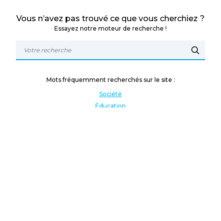
Vous n’avez pas trouvé ce que vous cherchiez ?
Essayez notre moteur de recherche !
Mots fréquemment recherchés sur le site :
Société
Éducation
Fonction publique
Jeunesse et sport
Enseignement supérieur
Rémunération
Vos droits
International
Culture
Enseigner à l'étranger
Covid