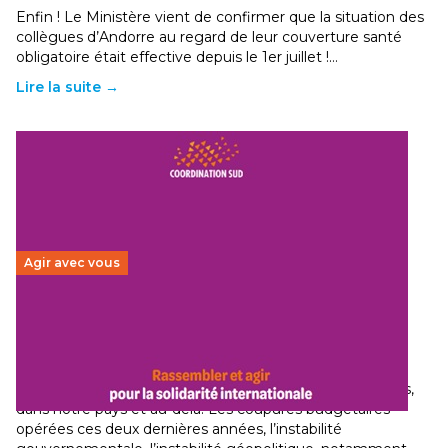
Enfin ! Le Ministère vient de confirmer que la situation des
collègues d’Andorre au regard de leur couverture santé
obligatoire était effective depuis le 1er juillet !…
Lire la suite →
Agir avec vous
Budget 2026 : État d’urgence pour la solidarité
internationale
29 juin 2026
-
National
Le secteur humanitaire connaît des difficultés profondes,
dans notre pays et au-delà. Les coupures budgétaires
opérées ces deux dernières années, l’instabilité