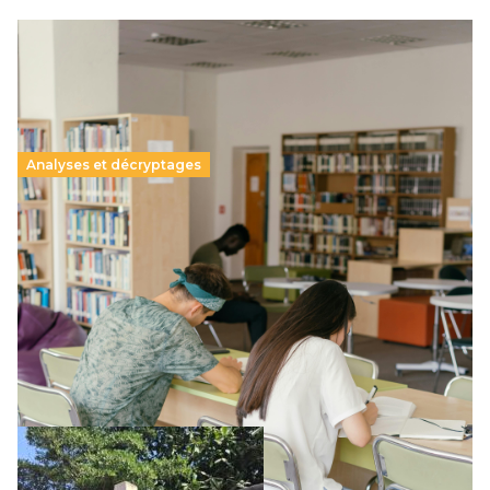
Analyses et décryptages
Supérieur privé : une dérive qui met à mal la
promesse républicaine
11 juillet 2026
-
National
Le projet de loi sur la régulation de l’enseignement
supérieur privé met en lumière l’amplification d’un système
qui relègue l’acte pédagogique au superfétatoire, voire à…
Lire la suite →