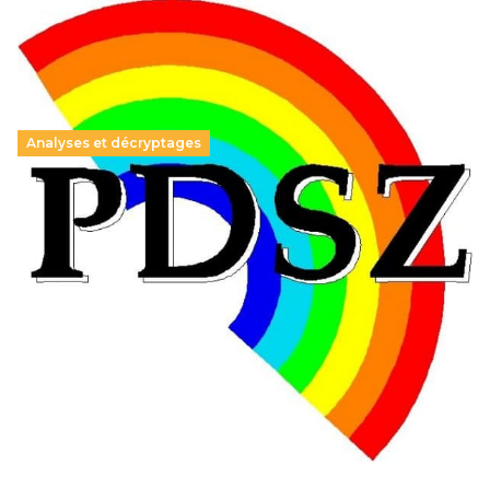
Analyses et décryptages
Hongrie : du changement pour les politiques
éducatives, aussi !
25 juin 2026
-
National
En Hongrie, le conservateur Peter Magyar et son parti
Tisza "Respect et liberté" ont remporté une large victoire,
contre le premier ministre sortant, Viktor Orban,…
Lire la suite →
+ D’ACTUALITÉS NATIONALES