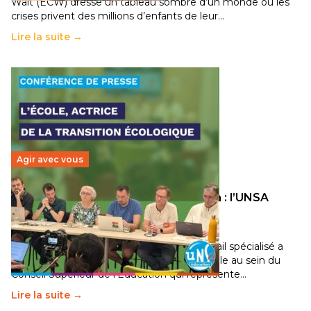
Wait (ECW) dresse un tableau sombre d’un monde où les
crises privent des millions d’enfants de leur…
Lire la suite →
Agir avec vous
Transition écologique de l’éducation : l’UNSA
Éducation fait bouger les lignes
30 juin 2026
-
National
Pendant plusieurs mois, un groupe de travail spécialisé a
travaillé sur la transition écologique de l’Ecole au sein du
Conseil Supérieur de l’Éducation qui représente…
Lire la suite →