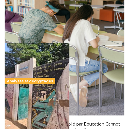
11 juillet 2026
-
National
Le projet de loi sur la régulation de l’enseignement
supérieur privé met en lumière l’amplification d’un système
qui relègue l’acte pédagogique au superfétatoire, voire à…
Lire la suite →
Analyses et décryptages
258 millions d’enfants victimes de la guerre, des
chocs climatiques et des déplacements de
population
11 juillet 2026
-
National
Un nouveau rapport mondial publié par Education Cannot