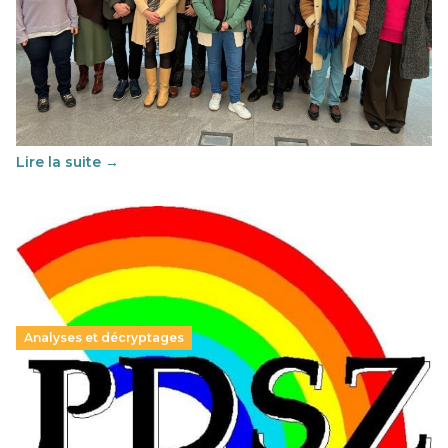
Éducation au vivre-ensemble : un échange croisé
franco-espagnol pour changer d’approche
29 juin 2026
-
National
Cette année, l'UNSA Éducation a mené un projet Erasmus
soutenu par l'union Européenne et centré sur l'éducation
au vivre-ensemble : quelles différences entre la France…
Lire la suite →
Analyses et décryptages
Hongrie : du changement pour les politiques
éducatives, aussi !
25 juin 2026
-
National