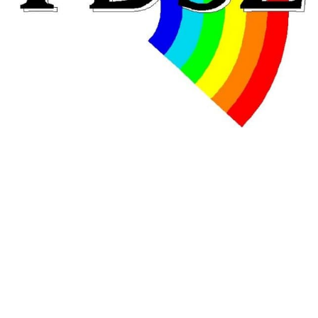
En Hongrie, le conservateur Peter Magyar et son parti
Tisza "Respect et liberté" ont remporté une large victoire,
contre le premier ministre sortant, Viktor Orban,…
Lire la suite →
+ D’ACTUALITÉS NATIONALES