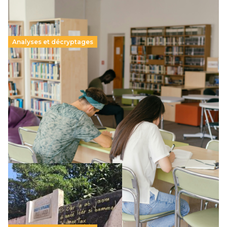
Analyses et décryptages
Supérieur privé : une dérive qui met à mal la
promesse républicaine
11 juillet 2026
-
National
Le projet de loi sur la régulation de l’enseignement
supérieur privé met en lumière l’amplification d’un système
qui relègue l’acte pédagogique au superfétatoire, voire à…
Lire la suite →