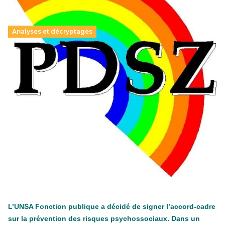
Analyses et décryptages
Hongrie : du changement pour les politiques
éducatives, aussi !
25 juin 2026
-
National
En Hongrie, le conservateur Peter Magyar et son parti
Tisza "Respect et liberté" ont remporté une large victoire,
contre le premier ministre sortant, Viktor Orban,…
Lire la suite →
+ D’ACTUALITÉS NATIONALES
L’UNSA Fonction publique a décidé de signer l’accord-cadre
sur la prévention des risques psychossociaux. Dans un