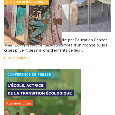
Analyses et décryptages
258 millions d’enfants victimes de la guerre, des
chocs climatiques et des déplacements de
population
11 juillet 2026
-
National
Un nouveau rapport mondial publié par Education Cannot
Wait (ECW) dresse un tableau sombre d’un monde où les
crises privent des millions d’enfants de leur…
Lire la suite →
Agir avec vous