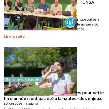
Transition écologique de l’éducation : l’UNSA
Éducation fait bouger les lignes
30 juin 2026
-
National
Pendant plusieurs mois, un groupe de travail spécialisé a
travaillé sur la transition écologique de l’Ecole au sein du
Conseil Supérieur de l’Éducation qui représente…
Lire la suite →
En lien avec l'actualité
Les décisions ministérielles attendues pour cette
fin d’année n’ont pas été à la hauteur des enjeux.
30 juin 2026
-
National