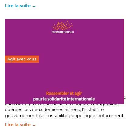
Lire la suite →
Agir avec vous
Budget 2026 : État d’urgence pour la solidarité
internationale
29 juin 2026
-
National
Le secteur humanitaire connaît des difficultés profondes,
dans notre pays et au-delà. Les coupures budgétaires
opérées ces deux dernières années, l’instabilité
gouvernementale, l’instabilité géopolitique, notamment…
Lire la suite →