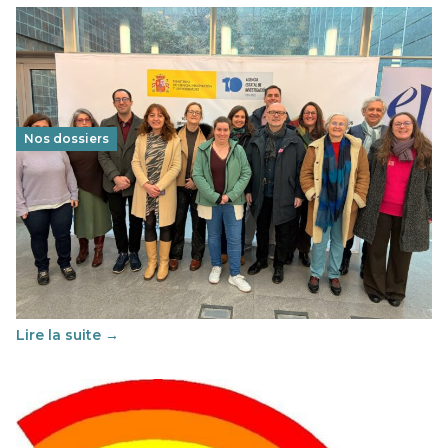
Nos dossiers
Éducation au vivre-ensemble : un échange croisé
franco-espagnol pour changer d’approche
29 juin 2026
-
National
Cette année, l'UNSA Éducation a mené un projet Erasmus
soutenu par l'union Européenne et centré sur l'éducation
au vivre-ensemble : quelles différences entre la France…
Lire la suite →