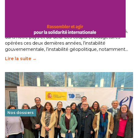
Budget 2026 : État d’urgence pour la solidarité
internationale
29 juin 2026
-
National
Le secteur humanitaire connaît des difficultés profondes,
dans notre pays et au-delà. Les coupures budgétaires
opérées ces deux dernières années, l’instabilité
gouvernementale, l’instabilité géopolitique, notamment…
Lire la suite →
Nos dossiers
Éducation au vivre-ensemble : un échange croisé
franco-espagnol pour changer d’approche