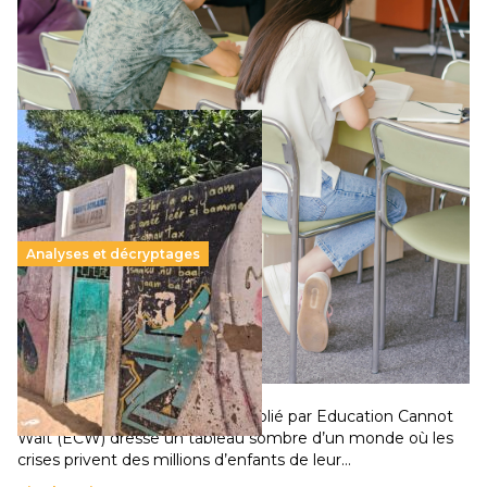
supérieur privé met en lumière l’amplification d’un système
qui relègue l’acte pédagogique au superfétatoire, voire à…
Lire la suite →
Analyses et décryptages
258 millions d’enfants victimes de la guerre, des
chocs climatiques et des déplacements de
population
11 juillet 2026
-
National
Un nouveau rapport mondial publié par Education Cannot
Wait (ECW) dresse un tableau sombre d’un monde où les
crises privent des millions d’enfants de leur…