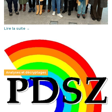
29 juin 2026
-
National
Cette année, l'UNSA Éducation a mené un projet Erasmus
soutenu par l'union Européenne et centré sur l'éducation
au vivre-ensemble : quelles différences entre la France…
Lire la suite →
Analyses et décryptages
Hongrie : du changement pour les politiques
éducatives, aussi !
25 juin 2026
-
National
En Hongrie, le conservateur Peter Magyar et son parti
Tisza "Respect et liberté" ont remporté une large victoire,