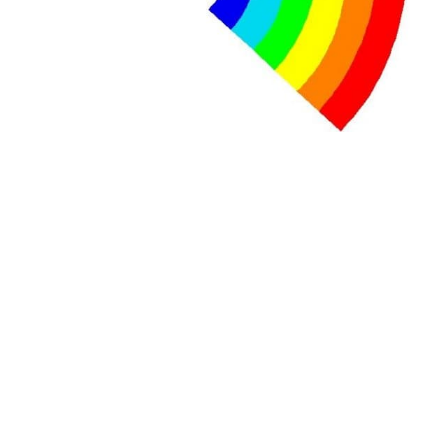
contre le premier ministre sortant, Viktor Orban,…
Lire la suite →
+ D’ACTUALITÉS NATIONALES