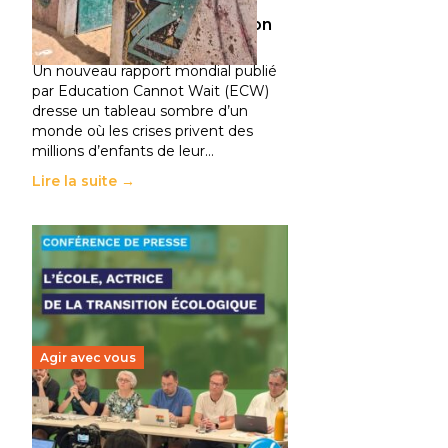
climatiques et des
déplacements de population
11 juillet 2026
-
National
Un nouveau rapport mondial publié
par Education Cannot Wait (ECW)
dresse un tableau sombre d’un
monde où les crises privent des
millions d’enfants de leur…
Lire la suite →
Agir avec vous
Transition écologique de
l’éducation : l’UNSA Éducation