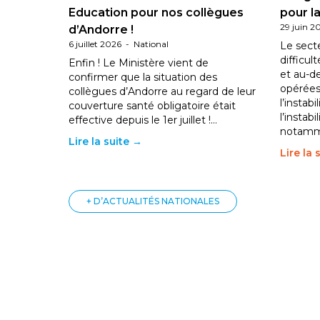
Education pour nos collègues
pour la
29 juin 2
d’Andorre !
6 juillet 2026
-
National
Le sect
difficul
Enfin ! Le Ministère vient de
et au-d
confirmer que la situation des
opérées
collègues d’Andorre au regard de leur
l’instab
couverture santé obligatoire était
l’instabi
effective depuis le 1er juillet !…
notam
Lire la suite →
Lire la 
+ D’ACTUALITÉS NATIONALES