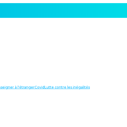
seigner à l'étranger
Covid
Lutte contre les inégalités
LIENS UTILES