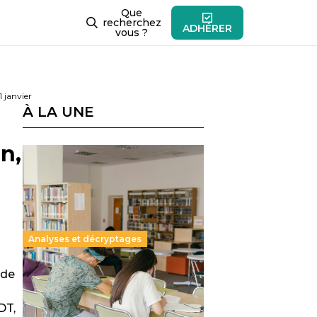
Que
recherchez
ADHÉRER
vous ?
1 janvier
À LA UNE
n,
Analyses et décryptages
 de
Supérieur privé : une dérive
qui met à mal la promesse
DT,
républicaine