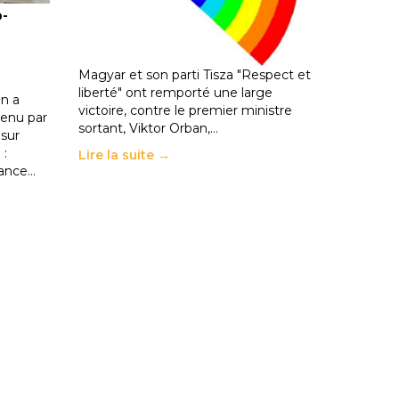
o-
les politiques éducatives, aussi !
25 juin 2026
-
National
En Hongrie, le conservateur Peter
Magyar et son parti Tisza "Respect et
liberté" ont remporté une large
n a
victoire, contre le premier ministre
enu par
sortant, Viktor Orban,…
 sur
 :
Lire la suite →
rance…