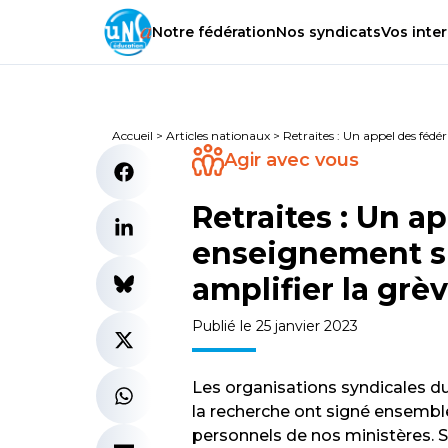
Notre
fédération
Nos
syndicats
Vos
inter
Accueil
>
Articles nationaux
>
Retraites : Un appel des fédé
Agir avec vous
Retraites : Un a
enseignement su
amplifier la grèv
Publié le 25 janvier 2023
Les organisations syndicales d
la recherche ont signé ensemble
personnels de nos ministères. S