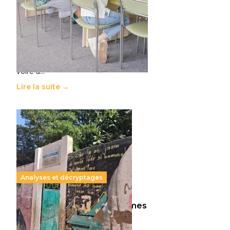
11 juillet 2026
-
National
Le projet de loi sur la régulation de
l’enseignement supérieur privé met
en lumière l’amplification d’un
système qui relègue l’acte
pédagogique au superfétatoire,
voire à…
Lire la suite →
Analyses et décryptages
258 millions d’enfants victimes
de la guerre, des chocs