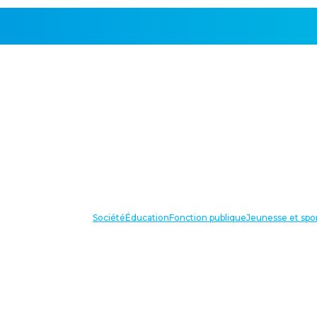
Société
Éducation
Fonction publique
Jeunesse et spo
VOS IN