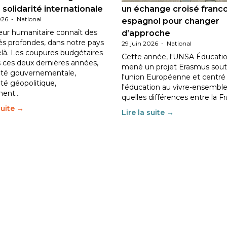
 solidarité internationale
un échange croisé franc
026
-
National
espagnol pour changer
eur humanitaire connaît des
d’approche
tés profondes, dans notre pays
29 juin 2026
-
National
elà. Les coupures budgétaires
Cette année, l'UNSA Éducatio
 ces deux dernières années,
mené un projet Erasmus sout
ilité gouvernementale,
l'union Européenne et centré
lité géopolitique,
l'éducation au vivre-ensemble
ment…
quelles différences entre la F
suite →
Lire la suite →