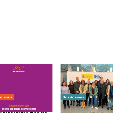
ec vous
Nos dossiers
 2026 : État d’urgence
Éducation au vivre-ensem