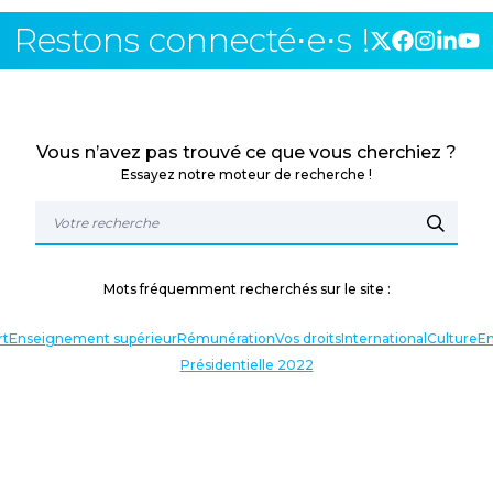
Restons connecté⋅e⋅s !
Vous n’avez pas trouvé ce que vous cherchiez ?
Essayez notre moteur de recherche !
Mots fréquemment recherchés sur le site :
rt
Enseignement supérieur
Rémunération
Vos droits
International
Culture
En
Présidentielle 2022
TERLOCUTEURS
NOS THÉMATIQUES