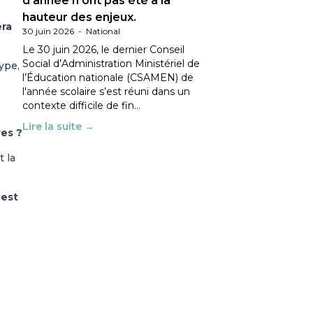
d’année n’ont pas été à la
hauteur des enjeux.
era
30 juin 2026
-
National
Le 30 juin 2026, le dernier Conseil
Social d’Administration Ministériel de
ype,
l’Éducation nationale (CSAMEN) de
l'année scolaire s’est réuni dans un
contexte difficile de fin…
Lire la suite →
res ?
t la
 est