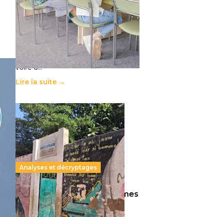
11 juillet 2026
-
National
Le projet de loi sur la régulation de
l’enseignement supérieur privé met
en lumière l’amplification d’un
système qui relègue l’acte
pédagogique au superfétatoire,
voire à…
Lire la suite →
Analyses et décryptages
258 millions d’enfants victimes
de la guerre, des chocs