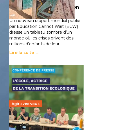
climatiques et des
déplacements de population
11 juillet 2026
-
National
Un nouveau rapport mondial publié
par Education Cannot Wait (ECW)
dresse un tableau sombre d’un
monde où les crises privent des
millions d’enfants de leur…
Lire la suite →
Agir avec vous
Transition écologique de
l’éducation : l’UNSA Éducation