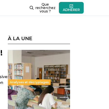
Que
recherchez
ADHÉRER
vous ?
À LA UNE
!
sive
on
Analyses et décryptages
Supérieur privé : une dérive
qui met à mal la promesse
républicaine