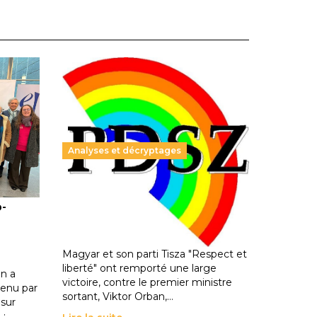
Analyses et décryptages
ble :
Hongrie : du changement pour
o-
les politiques éducatives, aussi !
25 juin 2026
-
National
En Hongrie, le conservateur Peter
Magyar et son parti Tisza "Respect et
liberté" ont remporté une large
n a
victoire, contre le premier ministre
enu par
sortant, Viktor Orban,…
 sur
 :