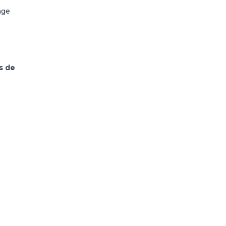
âge
s de