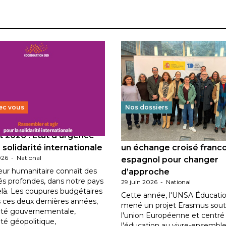
ec vous
Nos dossiers
 2026 : État d’urgence
Éducation au vivre-ensem
 solidarité internationale
un échange croisé franc
026
-
National
espagnol pour changer
eur humanitaire connaît des
d’approche
tés profondes, dans notre pays
29 juin 2026
-
National
elà. Les coupures budgétaires
Cette année, l'UNSA Éducatio
 ces deux dernières années,
mené un projet Erasmus sout
ilité gouvernementale,
l'union Européenne et centré
lité géopolitique,
l'éducation au vivre-ensemble