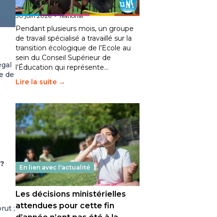
fait bouger les lignes
30 juin 2026
-
National
Pendant plusieurs mois, un groupe
de travail spécialisé a travaillé sur la
transition écologique de l’Ecole au
sein du Conseil Supérieur de
égal
l’Éducation qui représente…
e de
Lire la suite →
 ?
En lien avec l'actualité
Les décisions ministérielles
attendues pour cette fin
rut ;