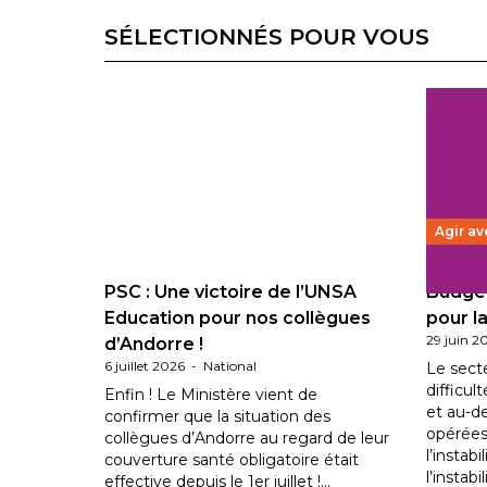
SÉLECTIONNÉS POUR VOUS
Agir av
PSC : Une victoire de l’UNSA
Budget
Education pour nos collègues
pour la
29 juin 2
d’Andorre !
6 juillet 2026
-
National
Le sect
difficul
Enfin ! Le Ministère vient de
et au-d
confirmer que la situation des
opérées
collègues d’Andorre au regard de leur
l’instab
couverture santé obligatoire était
l’instabi
effective depuis le 1er juillet !…