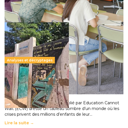
qui relègue l’acte pédagogique au superfétatoire, voire à…
Lire la suite →
Analyses et décryptages
258 millions d’enfants victimes de la guerre, des
chocs climatiques et des déplacements de
population
11 juillet 2026
-
National
Un nouveau rapport mondial publié par Education Cannot
Wait (ECW) dresse un tableau sombre d’un monde où les
crises privent des millions d’enfants de leur…
Lire la suite →