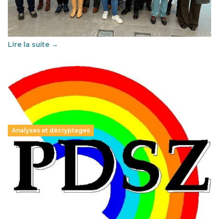
Cette année, l'UNSA Éducation a mené un projet Erasmus
soutenu par l'union Européenne et centré sur l'éducation
au vivre-ensemble : quelles différences entre la France…
Lire la suite →
Analyses et décryptages
Hongrie : du changement pour les politiques
éducatives, aussi !
25 juin 2026
-
National
En Hongrie, le conservateur Peter Magyar et son parti
Tisza "Respect et liberté" ont remporté une large victoire,
contre le premier ministre sortant, Viktor Orban,…