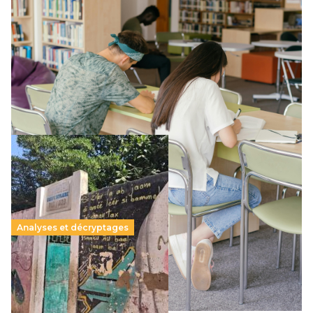
Supérieur privé : une dérive qui met à mal la
promesse républicaine
11 juillet 2026
-
National
Le projet de loi sur la régulation de l’enseignement
supérieur privé met en lumière l’amplification d’un système
qui relègue l’acte pédagogique au superfétatoire, voire à…
Lire la suite →
Analyses et décryptages
258 millions d’enfants victimes de la guerre, des
chocs climatiques et des déplacements de
population