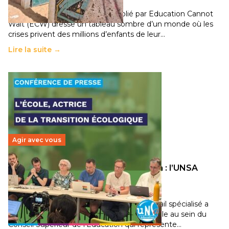
11 juillet 2026
-
National
Un nouveau rapport mondial publié par Education Cannot
Wait (ECW) dresse un tableau sombre d’un monde où les
crises privent des millions d’enfants de leur…
Lire la suite →
Agir avec vous
Transition écologique de l’éducation : l’UNSA
Éducation fait bouger les lignes
30 juin 2026
-
National
Pendant plusieurs mois, un groupe de travail spécialisé a
travaillé sur la transition écologique de l’Ecole au sein du
Conseil Supérieur de l’Éducation qui représente…