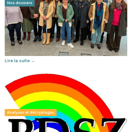
Nos dossiers
Éducation au vivre-ensemble : un échange croisé
franco-espagnol pour changer d’approche
29 juin 2026
-
National
Cette année, l'UNSA Éducation a mené un projet Erasmus
soutenu par l'union Européenne et centré sur l'éducation
au vivre-ensemble : quelles différences entre la France…
Lire la suite →
Analyses et décryptages
Hongrie : du changement pour les politiques