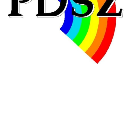
éducatives, aussi !
25 juin 2026
-
National
En Hongrie, le conservateur Peter Magyar et son parti
Tisza "Respect et liberté" ont remporté une large victoire,
contre le premier ministre sortant, Viktor Orban,…
Lire la suite →
+ D’ACTUALITÉS NATIONALES