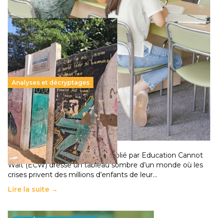
Analyses et décryptages
258 millions d’enfants victimes de la guerre, des
chocs climatiques et des déplacements de
population
11 juillet 2026
-
National
Un nouveau rapport mondial publié par Education Cannot
Wait (ECW) dresse un tableau sombre d’un monde où les
crises privent des millions d’enfants de leur…
Lire la suite →