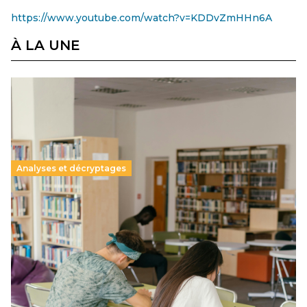
https://www.youtube.com/watch?v=KDDvZmHHn6A
À LA UNE
Analyses et décryptages
Supérieur privé : une dérive qui met à mal la
promesse républicaine
11 juillet 2026
-
National
Le projet de loi sur la régulation de l’enseignement
supérieur privé met en lumière l’amplification d’un système
qui relègue l’acte pédagogique au superfétatoire, voire à…
Lire la suite →