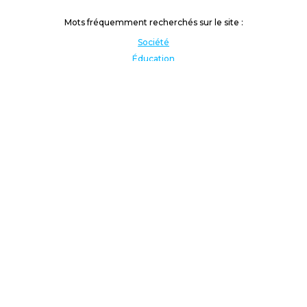
Mots fréquemment recherchés sur le site :
Société
Éducation
Fonction publique
Jeunesse et sport
Enseignement supérieur
Rémunération
Vos droits
International
Culture
Enseigner à l'étranger
Covid
Lutte contre les inégalités
Présidentielle 2022