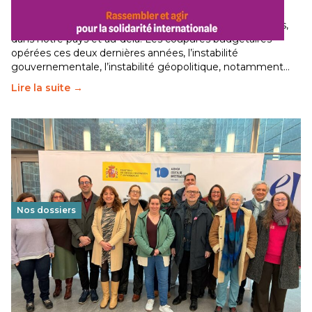
29 juin 2026
-
National
Le secteur humanitaire connaît des difficultés profondes,
dans notre pays et au-delà. Les coupures budgétaires
opérées ces deux dernières années, l’instabilité
gouvernementale, l’instabilité géopolitique, notamment…
Lire la suite →
Nos dossiers
Éducation au vivre-ensemble : un échange croisé
franco-espagnol pour changer d’approche
29 juin 2026
-
National
Cette année, l'UNSA Éducation a mené un projet Erasmus