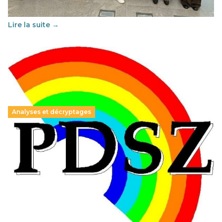
soutenu par l'union Européenne et centré sur l'éducation
au vivre-ensemble : quelles différences entre la France…
Lire la suite →
Analyses et décryptages
Hongrie : du changement pour les politiques
éducatives, aussi !
25 juin 2026
-
National
En Hongrie, le conservateur Peter Magyar et son parti
Tisza "Respect et liberté" ont remporté une large victoire,
contre le premier ministre sortant, Viktor Orban,…
Lire la suite →