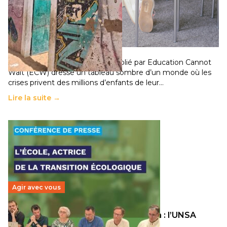
258 millions d’enfants victimes de la guerre, des
chocs climatiques et des déplacements de
population
11 juillet 2026
-
National
Un nouveau rapport mondial publié par Education Cannot
Wait (ECW) dresse un tableau sombre d’un monde où les
crises privent des millions d’enfants de leur…
Lire la suite →
Agir avec vous
Transition écologique de l’éducation : l’UNSA