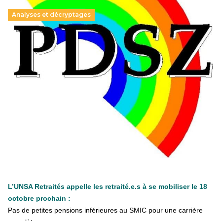
Analyses et décryptages
Hongrie : du changement pour les politiques
éducatives, aussi !
25 juin 2026
-
National
En Hongrie, le conservateur Peter Magyar et son parti
Tisza "Respect et liberté" ont remporté une large victoire,
contre le premier ministre sortant, Viktor Orban,…
Lire la suite →
+ D’ACTUALITÉS NATIONALES
L’UNSA Retraités appelle les retraité.e.s à se mobiliser le 18
octobre prochain :
Pas de petites pensions inférieures au SMIC pour une carrière