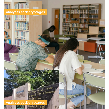
Analyses et décryptages
Supérieur privé : une dérive qui met à mal la
promesse républicaine
11 juillet 2026
-
National
Le projet de loi sur la régulation de l’enseignement
supérieur privé met en lumière l’amplification d’un système
qui relègue l’acte pédagogique au superfétatoire, voire à…
Lire la suite →
Analyses et décryptages