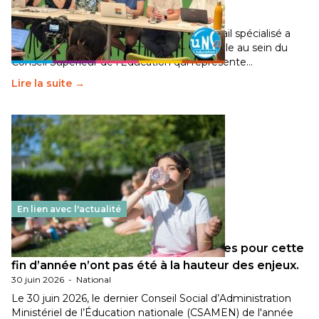
Éducation fait bouger les lignes
30 juin 2026
-
National
Pendant plusieurs mois, un groupe de travail spécialisé a
travaillé sur la transition écologique de l’Ecole au sein du
Conseil Supérieur de l’Éducation qui représente…
Lire la suite →
En lien avec l'actualité
Les décisions ministérielles attendues pour cette
fin d’année n’ont pas été à la hauteur des enjeux.
30 juin 2026
-
National
Le 30 juin 2026, le dernier Conseil Social d’Administration
Ministériel de l’Éducation nationale (CSAMEN) de l'année