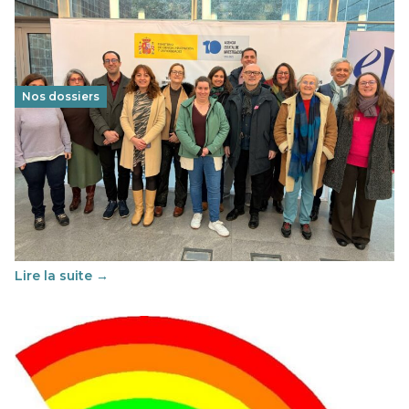
Nos dossiers
Éducation au vivre-ensemble : un échange croisé
franco-espagnol pour changer d’approche
29 juin 2026
-
National
Cette année, l'UNSA Éducation a mené un projet Erasmus
soutenu par l'union Européenne et centré sur l'éducation
au vivre-ensemble : quelles différences entre la France…
Lire la suite →