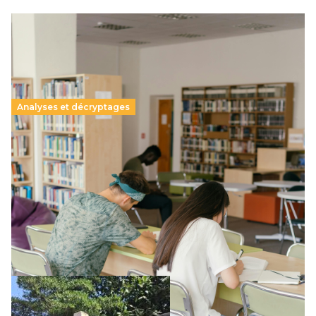
Analyses et décryptages
Supérieur privé : une dérive qui met à mal la
promesse républicaine
11 juillet 2026
-
National
Le projet de loi sur la régulation de l’enseignement
supérieur privé met en lumière l’amplification d’un système
qui relègue l’acte pédagogique au superfétatoire, voire à…
Lire la suite →