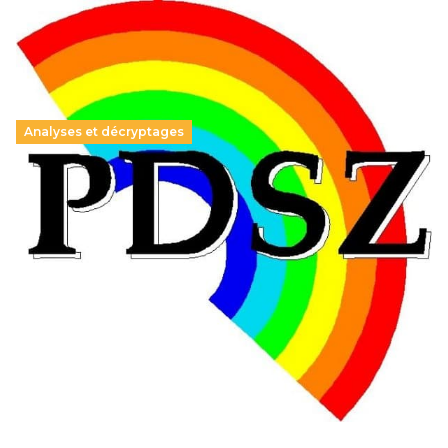
Analyses et décryptages
Hongrie : du changement pour les politiques
éducatives, aussi !
25 juin 2026
-
National
En Hongrie, le conservateur Peter Magyar et son parti
Tisza "Respect et liberté" ont remporté une large victoire,
contre le premier ministre sortant, Viktor Orban,…
Lire la suite →
+ D’ACTUALITÉS NATIONALES