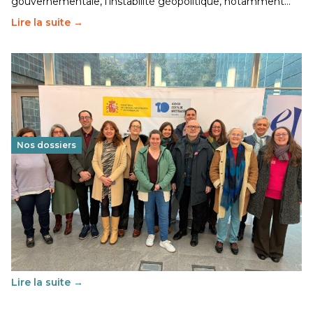
gouvernementale, l’instabilité géopolitique, notamment…
Lire la suite →
Nos dossiers
Éducation au vivre-ensemble : un échange croisé
franco-espagnol pour changer d’approche
29 juin 2026
-
National
Cette année, l'UNSA Éducation a mené un projet Erasmus
soutenu par l'union Européenne et centré sur l'éducation
au vivre-ensemble : quelles différences entre la France…
Lire la suite →