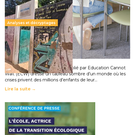
Analyses et décryptages
258 millions d’enfants victimes de la guerre, des
chocs climatiques et des déplacements de
population
11 juillet 2026
-
National
Un nouveau rapport mondial publié par Education Cannot
Wait (ECW) dresse un tableau sombre d’un monde où les
crises privent des millions d’enfants de leur…
Lire la suite →