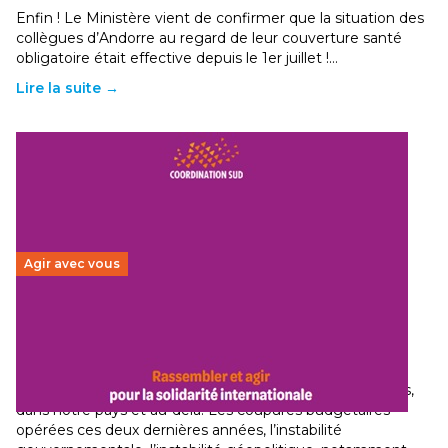
Enfin ! Le Ministère vient de confirmer que la situation des
collègues d’Andorre au regard de leur couverture santé
obligatoire était effective depuis le 1er juillet !…
Lire la suite →
Agir avec vous
Budget 2026 : État d’urgence pour la solidarité
internationale
29 juin 2026
-
National
Le secteur humanitaire connaît des difficultés profondes,
dans notre pays et au-delà. Les coupures budgétaires
opérées ces deux dernières années, l’instabilité