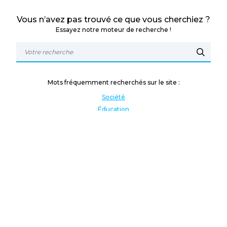
Vous n’avez pas trouvé ce que vous cherchiez ?
Essayez notre moteur de recherche !
Mots fréquemment recherchés sur le site :
Société
Éducation
Fonction publique
Jeunesse et sport
Enseignement supérieur
Rémunération
Vos droits
International
Culture
Enseigner à l'étranger
Covid