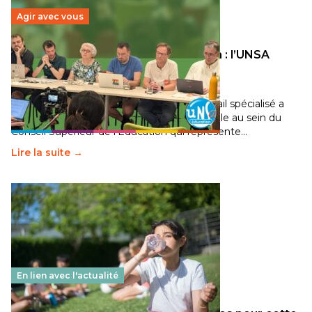
Agir avec vous
Transition écologique de l’éducation : l’UNSA
Éducation fait bouger les lignes
30 juin 2026
-
National
Pendant plusieurs mois, un groupe de travail spécialisé a
travaillé sur la transition écologique de l’Ecole au sein du
Conseil Supérieur de l’Éducation qui représente…
Lire la suite →
En lien avec l'actualité