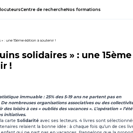
locuteurs
Centre
de
recherche
Nos
formations
s » : une 15ème édition à soutenir !
uins solidaires » : une 15ème
r !
 statistique immuable : 25% des 5-19 ans ne partent pas en
. De nombreuses organisations associatives ou des collectivit
ir des loisirs à ces « oubliés des vacances ». L’opération « l’ét
 initiatives.
la carte
Solidarité
avec ses lecteurs. 4 livres sont sélectionné
rtenaires relaient la bonne idée : à chaque fois qu’un de ces liv
n enfant qui ne part pas en vacances. Rappelons que la propor