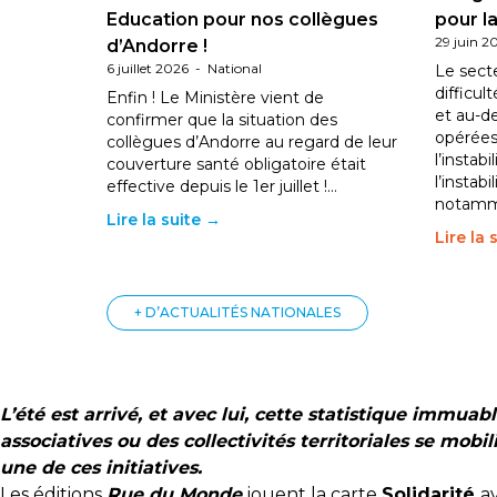
Education pour nos collègues
pour la
29 juin 2
d’Andorre !
6 juillet 2026
-
National
Le sect
difficul
Enfin ! Le Ministère vient de
et au-d
confirmer que la situation des
opérées
collègues d’Andorre au regard de leur
l’instab
couverture santé obligatoire était
l’instabi
effective depuis le 1er juillet !…
notam
Lire la suite →
Lire la 
+ D’ACTUALITÉS NATIONALES
L’été est arrivé, et avec lui, cette statistique immua
associatives ou des collectivités territoriales se mobil
une de ces initiatives.
Les éditions
Rue du Monde
jouent la carte
Solidarité
a