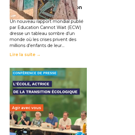
climatiques et des
déplacements de population
11 juillet 2026
-
National
Un nouveau rapport mondial publié
par Education Cannot Wait (ECW)
dresse un tableau sombre d’un
monde où les crises privent des
millions d’enfants de leur…
Lire la suite →
Agir avec vous
Transition écologique de
l’éducation : l’UNSA Éducation