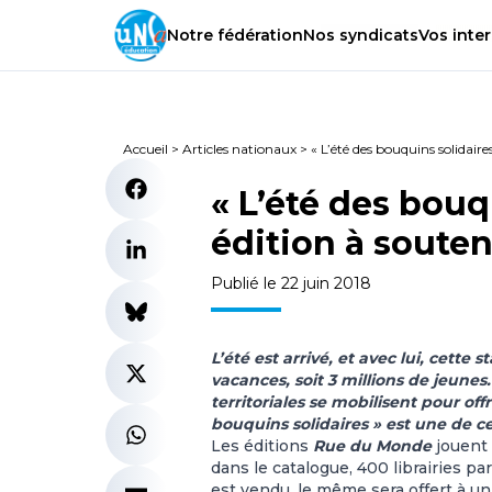
Notre
fédération
Nos
syndicats
Vos
inter
Accueil
>
Articles nationaux
>
« L’été des bouquins solidaire
« L’été des bouq
édition à souteni
Publié le 22 juin 2018
L’été est arrivé, et avec lui, cette
vacances, soit 3 millions de jeunes
territoriales se mobilisent pour offr
bouquins solidaires » est une de ces
Les éditions
Rue du Monde
jouent 
dans le catalogue, 400 librairies pa
est vendu, le même sera offert à u