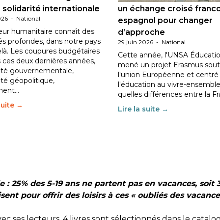
 solidarité internationale
un échange croisé franc
026
-
National
espagnol pour changer
eur humanitaire connaît des
d’approche
tés profondes, dans notre pays
29 juin 2026
-
National
elà. Les coupures budgétaires
Cette année, l'UNSA Éducatio
 ces deux dernières années,
mené un projet Erasmus sout
ilité gouvernementale,
l'union Européenne et centré
lité géopolitique,
l'éducation au vivre-ensemble
ment…
quelles différences entre la F
suite →
Lire la suite →
ble : 25% des 5-19 ans ne partent pas en vacances, soi
isent pour offrir des loisirs à ces « oubliés des vacance
vec ses lecteurs. 4 livres sont sélectionnés dans le catalog