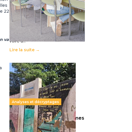
11 juillet 2026
-
National
lles
 le 22
Le projet de loi sur la régulation de
l’enseignement supérieur privé met
en lumière l’amplification d’un
système qui relègue l’acte
pédagogique au superfétatoire,
on va
voire à…
Lire la suite →
a
Analyses et décryptages
258 millions d’enfants victimes
de la guerre, des chocs