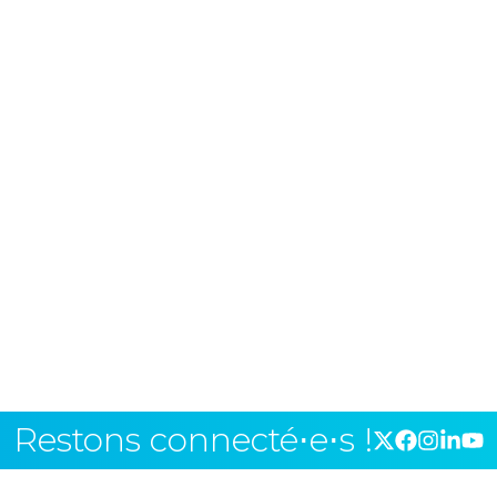
Restons connecté⋅e⋅s !