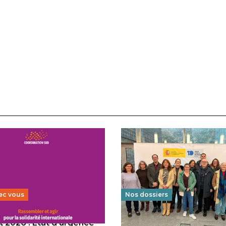
ec vous
Nos dossiers
 2026 : État d’urgence
Éducation au vivre-ensem