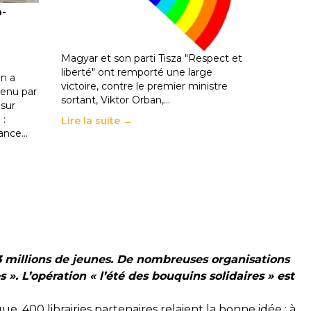
o-
les politiques éducatives, aussi !
25 juin 2026
-
National
En Hongrie, le conservateur Peter
Magyar et son parti Tisza "Respect et
liberté" ont remporté une large
n a
victoire, contre le premier ministre
enu par
sortant, Viktor Orban,…
 sur
 :
Lire la suite →
rance…
t 3 millions de jeunes. De nombreuses organisations
s ». L’opération « l’été des bouquins solidaires » est
ue, 400 librairies partenaires relaient la bonne idée : à