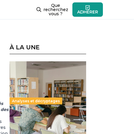
Que
recherchez
ADHÉRER
vous ?
À LA UNE
Analyses et décryptages
és
é des
Supérieur privé : une dérive
s
qui met à mal la promesse
res
républicaine
tion