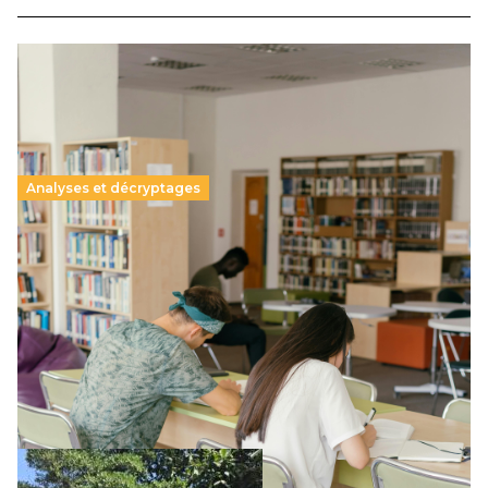
Analyses et décryptages
Supérieur privé : une dérive qui met à mal la
promesse républicaine
11 juillet 2026
-
National
Le projet de loi sur la régulation de l’enseignement
supérieur privé met en lumière l’amplification d’un système
qui relègue l’acte pédagogique au superfétatoire, voire à…
Lire la suite →