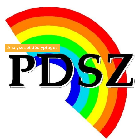
Analyses et décryptages
Hongrie : du changement pour les politiques
éducatives, aussi !
25 juin 2026
-
National
En Hongrie, le conservateur Peter Magyar et son parti
Tisza "Respect et liberté" ont remporté une large victoire,
contre le premier ministre sortant, Viktor Orban,…
Lire la suite →
+ D’ACTUALITÉS NATIONALES