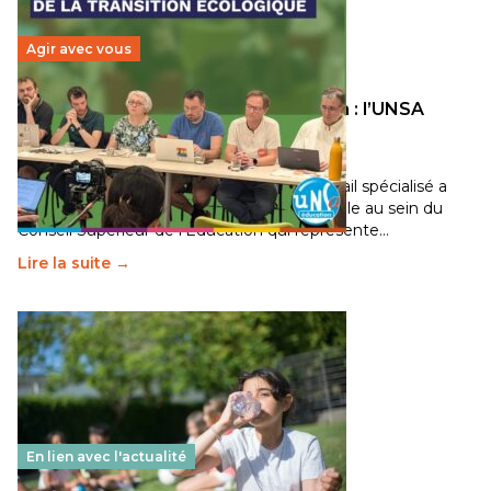
Agir avec vous
Transition écologique de l’éducation : l’UNSA
Éducation fait bouger les lignes
30 juin 2026
-
National
Pendant plusieurs mois, un groupe de travail spécialisé a
travaillé sur la transition écologique de l’Ecole au sein du
Conseil Supérieur de l’Éducation qui représente…
Lire la suite →
En lien avec l'actualité