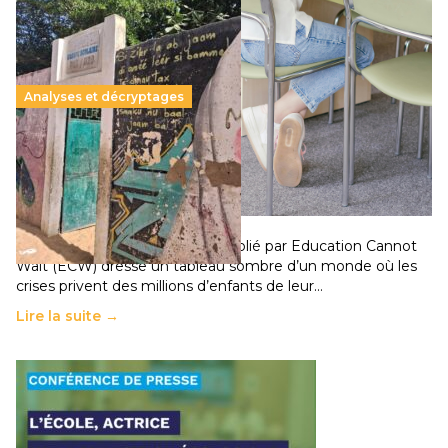
Analyses et décryptages
258 millions d’enfants victimes de la guerre, des
chocs climatiques et des déplacements de
population
11 juillet 2026
-
National
Un nouveau rapport mondial publié par Education Cannot
Wait (ECW) dresse un tableau sombre d’un monde où les
crises privent des millions d’enfants de leur…
Lire la suite →