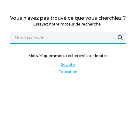
Vous n’avez pas trouvé ce que vous cherchiez ?
Essayez notre moteur de recherche !
Mots fréquemment recherchés sur le site :
Société
Éducation
Fonction publique
Jeunesse et sport
Enseignement supérieur
Rémunération
Vos droits
International
Culture
Enseigner à l'étranger