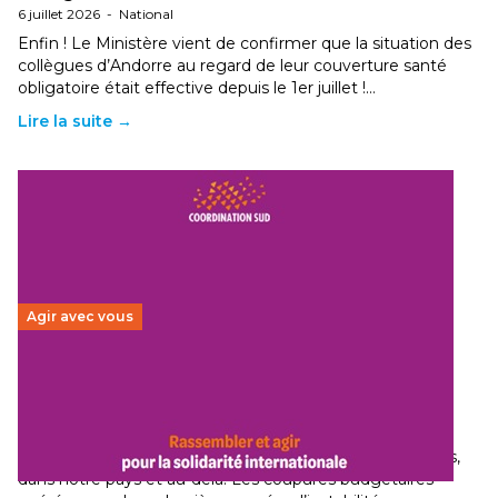
6 juillet 2026
-
National
Enfin ! Le Ministère vient de confirmer que la situation des
collègues d’Andorre au regard de leur couverture santé
obligatoire était effective depuis le 1er juillet !…
Lire la suite →
Agir avec vous
Budget 2026 : État d’urgence pour la solidarité
internationale
29 juin 2026
-
National
Le secteur humanitaire connaît des difficultés profondes,
dans notre pays et au-delà. Les coupures budgétaires