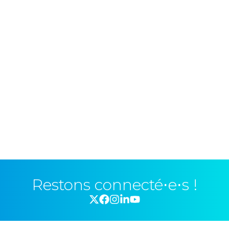
Restons connecté⋅e⋅s !