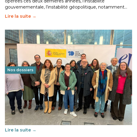
opérées ces deux dernières années, l’instabilité
gouvernementale, l’instabilité géopolitique, notamment…
Lire la suite →
Nos dossiers
Éducation au vivre-ensemble : un échange croisé
franco-espagnol pour changer d’approche
29 juin 2026
-
National
Cette année, l'UNSA Éducation a mené un projet Erasmus
soutenu par l'union Européenne et centré sur l'éducation
au vivre-ensemble : quelles différences entre la France…
Lire la suite →