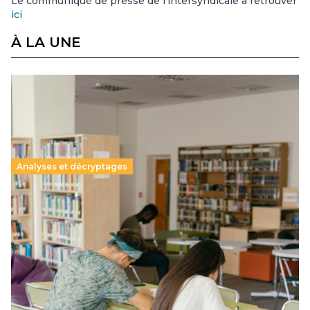
Le communiqué de presse de l’intersyndicale à retrouver
ici
À LA UNE
Analyses et décryptages
Supérieur privé : une dérive qui met à mal la
promesse républicaine
11 juillet 2026
-
National
Le projet de loi sur la régulation de l’enseignement
supérieur privé met en lumière l’amplification d’un système
qui relègue l’acte pédagogique au superfétatoire, voire à…
Lire la suite →