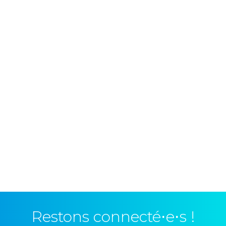
Restons connecté⋅e⋅s !