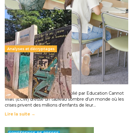
Analyses et décryptages
258 millions d’enfants victimes de la guerre, des
chocs climatiques et des déplacements de
population
11 juillet 2026
-
National
Un nouveau rapport mondial publié par Education Cannot
Wait (ECW) dresse un tableau sombre d’un monde où les
crises privent des millions d’enfants de leur…
Lire la suite →