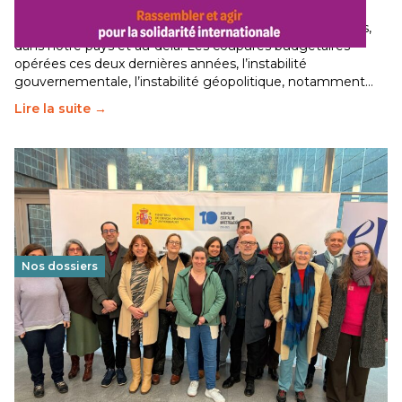
29 juin 2026
-
National
Le secteur humanitaire connaît des difficultés profondes,
dans notre pays et au-delà. Les coupures budgétaires
opérées ces deux dernières années, l’instabilité
gouvernementale, l’instabilité géopolitique, notamment…
Lire la suite →
Nos dossiers
Éducation au vivre-ensemble : un échange croisé
franco-espagnol pour changer d’approche
29 juin 2026
-
National
Cette année, l'UNSA Éducation a mené un projet Erasmus
soutenu par l'union Européenne et centré sur l'éducation