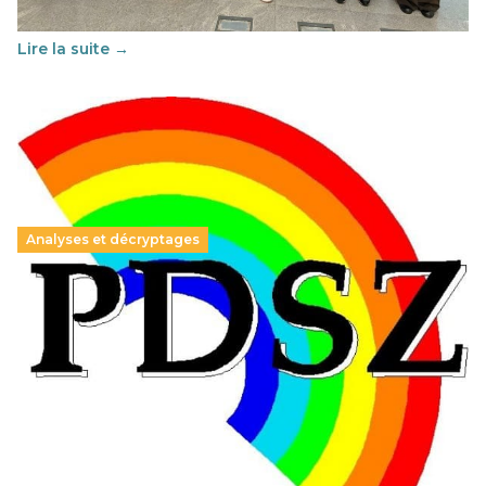
au vivre-ensemble : quelles différences entre la France…
Lire la suite →
Analyses et décryptages
Hongrie : du changement pour les politiques
éducatives, aussi !
25 juin 2026
-
National
En Hongrie, le conservateur Peter Magyar et son parti
Tisza "Respect et liberté" ont remporté une large victoire,
contre le premier ministre sortant, Viktor Orban,…
Lire la suite →