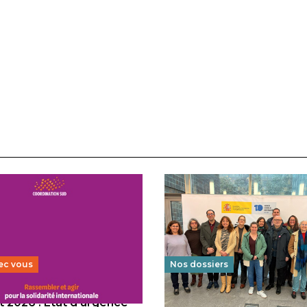
ec vous
Nos dossiers
 2026 : État d’urgence
Éducation au vivre-ensem