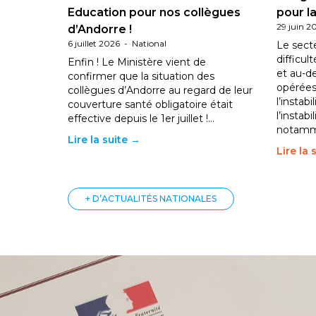
Education pour nos collègues
pour la
29 juin 2
d’Andorre !
6 juillet 2026
-
National
Le sect
difficul
Enfin ! Le Ministère vient de
et au-d
confirmer que la situation des
opérées
collègues d’Andorre au regard de leur
l’instab
couverture santé obligatoire était
l’instabi
effective depuis le 1er juillet !…
notam
Lire la suite →
Lire la 
+ D’ACTUALITÉS NATIONALES