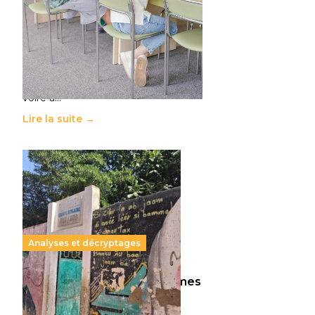
11 juillet 2026
-
National
Le projet de loi sur la régulation de
l’enseignement supérieur privé met
en lumière l’amplification d’un
système qui relègue l’acte
pédagogique au superfétatoire,
voire à…
Lire la suite →
Analyses et décryptages
258 millions d’enfants victimes
de la guerre, des chocs