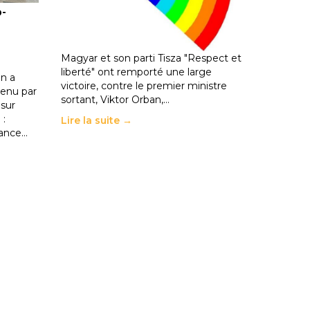
o-
les politiques éducatives, aussi !
25 juin 2026
-
National
En Hongrie, le conservateur Peter
Magyar et son parti Tisza "Respect et
liberté" ont remporté une large
n a
victoire, contre le premier ministre
enu par
sortant, Viktor Orban,…
 sur
 :
Lire la suite →
rance…