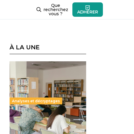
Que
recherchez
ADHÉRER
vous ?
À LA UNE
Analyses et décryptages
Supérieur privé : une dérive
qui met à mal la promesse
républicaine