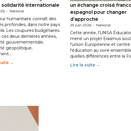
 solidarité internationale
un échange croisé franc
026
-
National
espagnol pour changer
eur humanitaire connaît des
d’approche
tés profondes, dans notre pays
29 juin 2026
-
National
elà. Les coupures budgétaires
Cette année, l'UNSA Éducatio
 ces deux dernières années,
mené un projet Erasmus sout
ilité gouvernementale,
l'union Européenne et centré
lité géopolitique,
l'éducation au vivre-ensemble
ment…
quelles différences entre la F
suite →
Lire la suite →