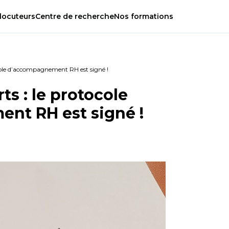
locuteurs
Centre
de
recherche
Nos
formations
ocole d’accompagnement RH est signé !
ts : le protocole
nt RH est signé !