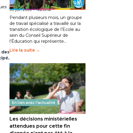
fait bouger les lignes
ues :
30 juin 2026
-
National
Pendant plusieurs mois, un groupe
de travail spécialisé a travaillé sur la
transition écologique de l’Ecole au
sein du Conseil Supérieur de
l’Éducation qui représente…
Lire la suite →
 des
cipé,
En lien avec l'actualité
Les décisions ministérielles
attendues pour cette fin