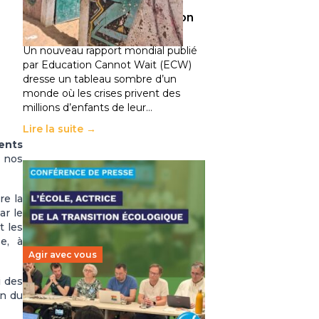
climatiques et des
déplacements de population
11 juillet 2026
-
National
Un nouveau rapport mondial publié
par Education Cannot Wait (ECW)
dresse un tableau sombre d’un
monde où les crises privent des
millions d’enfants de leur…
Lire la suite →
ents
t nos
re la
ar le
t les
e, à
Agir avec vous
i des
Transition écologique de
en du
l’éducation : l’UNSA Éducation