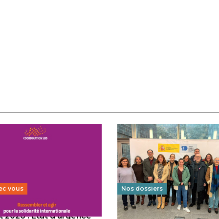
ec vous
Nos dossiers
 2026 : État d’urgence
Éducation au vivre-ensem