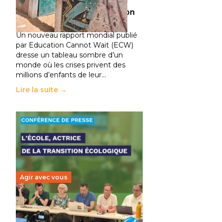
climatiques et des
déplacements de population
11 juillet 2026
-
National
Un nouveau rapport mondial publié
par Education Cannot Wait (ECW)
dresse un tableau sombre d’un
monde où les crises privent des
millions d’enfants de leur…
Lire la suite →
Agir avec vous
Transition écologique de
l’éducation : l’UNSA Éducation