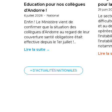
Education pour nos collègues
pour la
29 juin 2
d’Andorre !
6 juillet 2026
-
National
Le sect
difficul
Enfin ! Le Ministère vient de
et au-d
confirmer que la situation des
opérées
collègues d’Andorre au regard de leur
l’instab
couverture santé obligatoire était
l’instabi
effective depuis le 1er juillet !…
notam
Lire la suite →
Lire la 
+ D’ACTUALITÉS NATIONALES