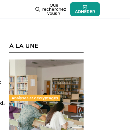
Que
recherchez
ADHÉRER
vous ?
À LA UNE
:
Analyses et décryptages
ed»
Supérieur privé : une dérive
qui met à mal la promesse
républicaine