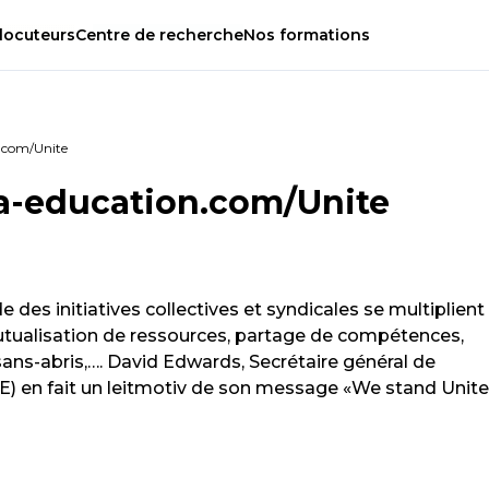
locuteurs
Centre
de
recherche
Nos
formations
.com/Unite
a-education.com/Unite
es initiatives collectives et syndicales se multiplient 
mutualisation de ressources, partage de compétences,
s sans-abris,…. David Edwards, Secrétaire général de
 (IE) en fait un leitmotiv de son message «We stand Unit