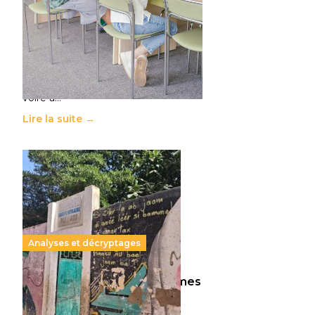
11 juillet 2026
-
National
Le projet de loi sur la régulation de
l’enseignement supérieur privé met
en lumière l’amplification d’un
système qui relègue l’acte
pédagogique au superfétatoire,
voire à…
Lire la suite →
Analyses et décryptages
258 millions d’enfants victimes
de la guerre, des chocs