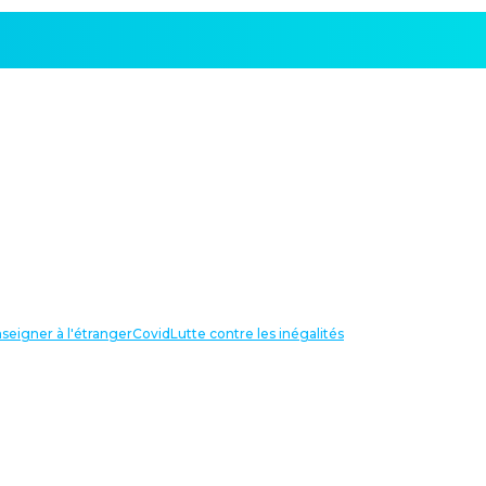
seigner à l'étranger
Covid
Lutte contre les inégalités
LIENS UTILES