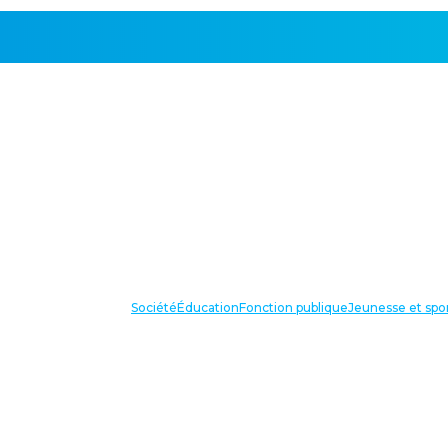
Société
Éducation
Fonction publique
Jeunesse et spo
VOS IN