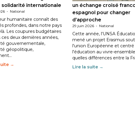
 solidarité internationale
un échange croisé franc
026
-
National
espagnol pour changer
eur humanitaire connaît des
d’approche
tés profondes, dans notre pays
29 juin 2026
-
National
elà. Les coupures budgétaires
Cette année, l'UNSA Éducatio
 ces deux dernières années,
mené un projet Erasmus sout
ilité gouvernementale,
l'union Européenne et centré
lité géopolitique,
l'éducation au vivre-ensemble
ment…
quelles différences entre la F
suite →
Lire la suite →