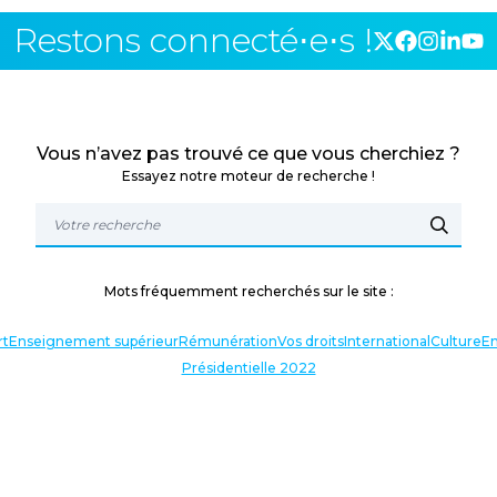
Restons connecté⋅e⋅s !
Vous n’avez pas trouvé ce que vous cherchiez ?
Essayez notre moteur de recherche !
Mots fréquemment recherchés sur le site :
rt
Enseignement supérieur
Rémunération
Vos droits
International
Culture
En
Présidentielle 2022
TERLOCUTEURS
NOS THÉMATIQUES