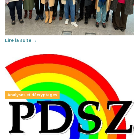
franco-espagnol pour changer d’approche
29 juin 2026
-
National
Cette année, l'UNSA Éducation a mené un projet Erasmus
soutenu par l'union Européenne et centré sur l'éducation
au vivre-ensemble : quelles différences entre la France…
Lire la suite →
Analyses et décryptages
Hongrie : du changement pour les politiques
éducatives, aussi !
25 juin 2026
-
National
En Hongrie, le conservateur Peter Magyar et son parti