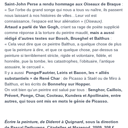
Saint-John Perse a rendu hommage aux
Oiseaux
de Braque
:
« Sur l’orbe du grand songe qui nous a tous vu naître, ils passent
nous laissant à nos histoires de villes…Leur vol est
connaissance, l’espace est leur aliénation » (
Oiseaux)
.
Artaud a parlé de Van Gogh,
criant sa rage de poète supplicié
comme réponse à la torture du peintre maudit,
mais a aussi
rédigé d’autres textes sur Bosch, Brueghel et Balthus
:
« Cela veut dire que ce peintre Balthus, a quelque chose de plus
que la peinture à dire, et que ce quelque chose, par-dessus sa
peinture si terriblement stricte, rigide et volontaire, fidèle, et
honnête, pue la tombe, les catastrophes, l’obituaire, l’antique
assuaire, le cercueil ».
Il y a aussi
Ponge/Fautrier, Leiris et Bacon, les « alliés
substantiels » de René Char
: de Picasso à Staël ou de Miro à
Balthus, et les écrits de
Bonnefoy sur Hopper.
On voit bien qu’un peintre est salué par tous :
Senghor, Caillois,
Prévert, Ponge, Char, Cocteau, Kundera et Apollinaire, entre
autres, qui tous ont mis en mots le génie de Picasso.
Écrire la peinture, de Diderot à Quignard
, sous la direction
de Pascal Dethurens, Citadelles et Mazenod, 2009, 208 €