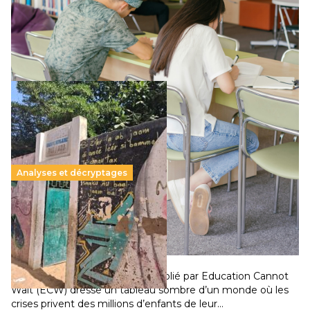
Le projet de loi sur la régulation de l’enseignement
supérieur privé met en lumière l’amplification d’un système
qui relègue l’acte pédagogique au superfétatoire, voire à…
Lire la suite →
Analyses et décryptages
258 millions d’enfants victimes de la guerre, des
chocs climatiques et des déplacements de
population
11 juillet 2026
-
National
Un nouveau rapport mondial publié par Education Cannot
Wait (ECW) dresse un tableau sombre d’un monde où les
crises privent des millions d’enfants de leur…