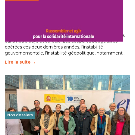
Budget 2026 : État d’urgence pour la solidarité
internationale
29 juin 2026
-
National
Le secteur humanitaire connaît des difficultés profondes,
dans notre pays et au-delà. Les coupures budgétaires
opérées ces deux dernières années, l’instabilité
gouvernementale, l’instabilité géopolitique, notamment…
Lire la suite →
Nos dossiers
Éducation au vivre-ensemble : un échange croisé