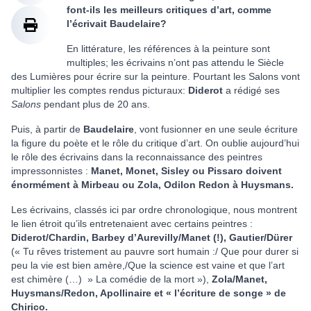
font-ils les meilleurs critiques d’art, comme
l’écrivait Baudelaire?
En littérature, les références à la peinture sont
multiples; les écrivains n’ont pas attendu le Siècle
des Lumières pour écrire sur la peinture. Pourtant les Salons vont
multiplier les comptes rendus picturaux:
Diderot
a rédigé ses
Salons
pendant plus de 20 ans.
Puis, à partir de
Baudelaire
, vont fusionner en une seule écriture
la figure du poète et le rôle du critique d’art. On oublie aujourd’hui
le rôle des écrivains dans la reconnaissance des peintres
impressonnistes :
Manet, Monet, Sisley ou Pissaro doivent
énormément à Mirbeau ou Zola, Odilon Redon à Huysmans.
Les écrivains, classés ici par ordre chronologique, nous montrent
le lien étroit qu’ils entretenaient avec certains peintres :
Diderot/Chardin, Barbey d’Aurevilly/Manet (!), Gautier/Dürer
(« Tu rêves tristement au pauvre sort humain :/ Que pour durer si
peu la vie est bien amère,/Que la science est vaine et que l’art
est chimère (…) » La comédie de la mort »),
Zola/Manet,
Huysmans/Redon, Apollinaire et « l’écriture de songe » de
Chirico.