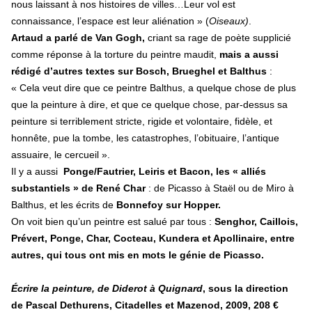
nous laissant à nos histoires de villes…Leur vol est
connaissance, l’espace est leur aliénation » (
Oiseaux)
.
Artaud a parlé de Van Gogh,
criant sa rage de poète supplicié
comme réponse à la torture du peintre maudit,
mais a aussi
rédigé d’autres textes sur Bosch, Brueghel et Balthus
:
« Cela veut dire que ce peintre Balthus, a quelque chose de plus
que la peinture à dire, et que ce quelque chose, par-dessus sa
peinture si terriblement stricte, rigide et volontaire, fidèle, et
honnête, pue la tombe, les catastrophes, l’obituaire, l’antique
assuaire, le cercueil ».
Il y a aussi
Ponge/Fautrier, Leiris et Bacon, les « alliés
substantiels » de René Char
: de Picasso à Staël ou de Miro à
Balthus, et les écrits de
Bonnefoy sur Hopper.
On voit bien qu’un peintre est salué par tous :
Senghor, Caillois,
Prévert, Ponge, Char, Cocteau, Kundera et Apollinaire, entre
autres, qui tous ont mis en mots le génie de Picasso.
Écrire la peinture, de Diderot à Quignard
, sous la direction
de Pascal Dethurens, Citadelles et Mazenod, 2009, 208 €