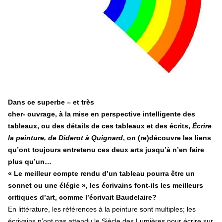
Tisza "Respect et liberté" ont remporté une large victoire,
contre le premier ministre sortant, Viktor Orban,…
Lire la suite →
+ D’ACTUALITÉS NATIONALES
Dans ce superbe – et très
cher- ouvrage, à la mise en perspective intelligente des
tableaux, ou des détails de ces tableaux et des écrits,
Écrire
la peinture, de Diderot à Quignard
, on (re)découvre les liens
qu’ont toujours entretenu ces deux arts jusqu’à n’en faire
plus qu’un…
« Le meilleur compte rendu d’un tableau pourra être un
sonnet ou une élégie », les écrivains font-ils les meilleurs
critiques d’art, comme l’écrivait Baudelaire?
En littérature, les références à la peinture sont multiples; les
écrivains n’ont pas attendu le Siècle des Lumières pour écrire sur