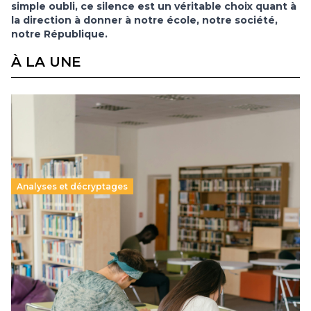
simple oubli, ce silence est un véritable choix quant à
la direction à donner à notre école, notre société,
notre République.
À LA UNE
Analyses et décryptages
Supérieur privé : une dérive qui met à mal la
promesse républicaine
11 juillet 2026
-
National
Le projet de loi sur la régulation de l’enseignement
supérieur privé met en lumière l’amplification d’un système
qui relègue l’acte pédagogique au superfétatoire, voire à…