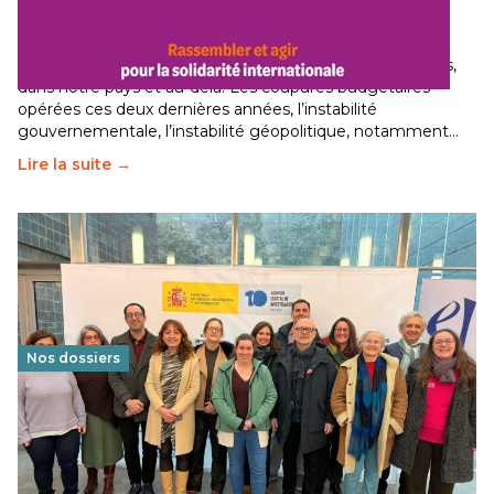
internationale
29 juin 2026
-
National
Le secteur humanitaire connaît des difficultés profondes,
dans notre pays et au-delà. Les coupures budgétaires
opérées ces deux dernières années, l’instabilité
gouvernementale, l’instabilité géopolitique, notamment…
Lire la suite →
Nos dossiers
Éducation au vivre-ensemble : un échange croisé
franco-espagnol pour changer d’approche
29 juin 2026
-
National