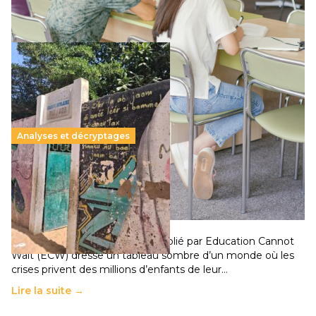
Lire la suite →
Analyses et décryptages
258 millions d’enfants victimes de la guerre, des
chocs climatiques et des déplacements de
population
11 juillet 2026
-
National
Un nouveau rapport mondial publié par Education Cannot
Wait (ECW) dresse un tableau sombre d’un monde où les
crises privent des millions d’enfants de leur…
Lire la suite →