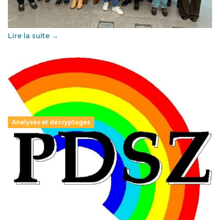
Cette année, l'UNSA Éducation a mené un projet Erasmus
soutenu par l'union Européenne et centré sur l'éducation
au vivre-ensemble : quelles différences entre la France…
Lire la suite →
Analyses et décryptages
Hongrie : du changement pour les politiques
éducatives, aussi !
25 juin 2026
-
National
En Hongrie, le conservateur Peter Magyar et son parti
Tisza "Respect et liberté" ont remporté une large victoire,
contre le premier ministre sortant, Viktor Orban,…
Lire la suite →