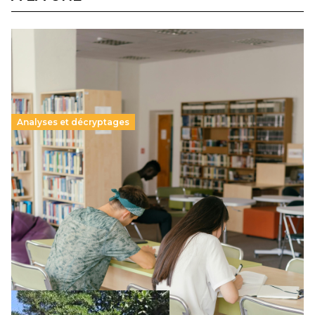
Analyses et décryptages
Supérieur privé : une dérive qui met à mal la
promesse républicaine
11 juillet 2026
-
National
Le projet de loi sur la régulation de l’enseignement
supérieur privé met en lumière l’amplification d’un système
qui relègue l’acte pédagogique au superfétatoire, voire à…
Lire la suite →