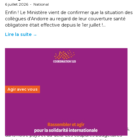
6 juillet 2026
-
National
Enfin ! Le Ministère vient de confirmer que la situation des
collègues d’Andorre au regard de leur couverture santé
obligatoire était effective depuis le 1er juillet !…
Lire la suite →
Agir avec vous
Budget 2026 : État d’urgence pour la solidarité
internationale
29 juin 2026
-
National
Le secteur humanitaire connaît des difficultés profondes,
dans notre pays et au-delà. Les coupures budgétaires