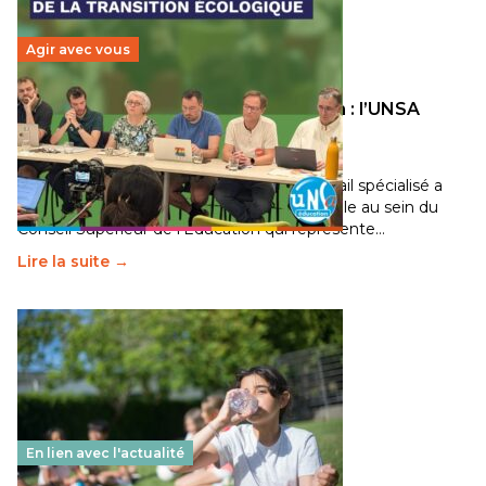
Agir avec vous
Transition écologique de l’éducation : l’UNSA
Éducation fait bouger les lignes
30 juin 2026
-
National
Pendant plusieurs mois, un groupe de travail spécialisé a
travaillé sur la transition écologique de l’Ecole au sein du
Conseil Supérieur de l’Éducation qui représente…
Lire la suite →
En lien avec l'actualité