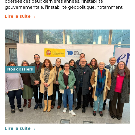
opérées ces deux dernières années, l’instabilité
gouvernementale, l’instabilité géopolitique, notamment…
Lire la suite →
Nos dossiers
Éducation au vivre-ensemble : un échange croisé
franco-espagnol pour changer d’approche
29 juin 2026
-
National
Cette année, l'UNSA Éducation a mené un projet Erasmus
soutenu par l'union Européenne et centré sur l'éducation
au vivre-ensemble : quelles différences entre la France…
Lire la suite →