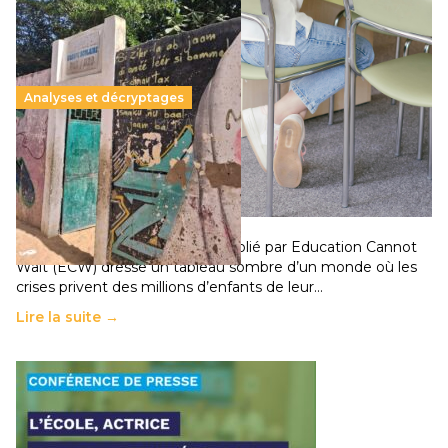
Analyses et décryptages
258 millions d’enfants victimes de la guerre, des
chocs climatiques et des déplacements de
population
11 juillet 2026
-
National
Un nouveau rapport mondial publié par Education Cannot
Wait (ECW) dresse un tableau sombre d’un monde où les
crises privent des millions d’enfants de leur…
Lire la suite →