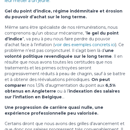
leur métier à un jeune.
Gel du point d’indice, régime indémnitaire et érosion
du pouvoir d’achat sur le long terme.
Même sans être spécialiste de nos rémunérations, nous
comprenons qu’un obscur mécanisme, “
le gel du point
d’indice
”, va peu à peu nous faire perdre du pouvoir
d’achat face à l’inflation (
voir des exemples concrets ici
). Ce
problème n’est pas conjoncturel. Il s’agit bien là d’
une
volonté politique revendiquée sur le long terme
. Il en
résulte que nous avons toutes les certitudes que nos
traitements et les primes octroyées seront
progressivement réduits à peau de chagrin, sauf à se battre
et à obtenir des réévaluations périodiques.
On peut
comparer
nos 1,5% d’augmentation du point aux
6,5%
obtenus en Angleterre
ou à l’
indexation des salaires
sur l’inflation en Belgique
…
Une progression de carrière quasi nulle, une
expérience professionnelle peu valorisée.
Certains diront que nous avons des grilles d’avancement et
que donc nos salaires progressent très convenablement. Il