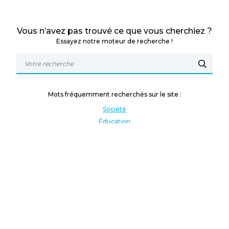
Vous n’avez pas trouvé ce que vous cherchiez ?
Essayez notre moteur de recherche !
Mots fréquemment recherchés sur le site :
Société
Éducation
Fonction publique
Jeunesse et sport
Enseignement supérieur
Rémunération
Vos droits
International
Culture
Enseigner à l'étranger