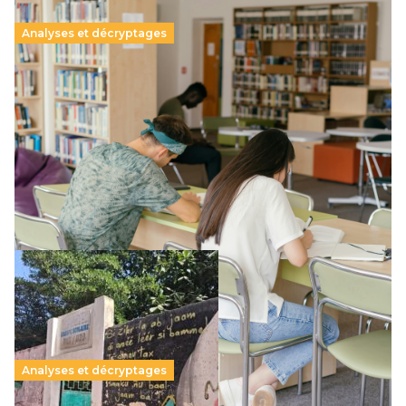
Analyses et décryptages
Supérieur privé : une dérive qui met à mal la
promesse républicaine
11 juillet 2026
-
National
Le projet de loi sur la régulation de l’enseignement
supérieur privé met en lumière l’amplification d’un système
qui relègue l’acte pédagogique au superfétatoire, voire à…
Lire la suite →
Analyses et décryptages