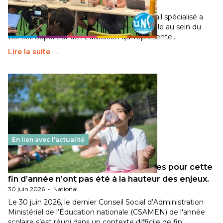
30 juin 2026
-
National
Pendant plusieurs mois, un groupe de travail spécialisé a
travaillé sur la transition écologique de l’Ecole au sein du
Conseil Supérieur de l’Éducation qui représente…
Lire la suite →
En lien avec l'actualité
Les décisions ministérielles attendues pour cette
fin d’année n’ont pas été à la hauteur des enjeux.
30 juin 2026
-
National
Le 30 juin 2026, le dernier Conseil Social d’Administration
Ministériel de l’Éducation nationale (CSAMEN) de l'année
scolaire s’est réuni dans un contexte difficile de fin…