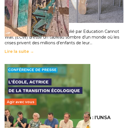
258 millions d’enfants victimes de la guerre, des
chocs climatiques et des déplacements de
population
11 juillet 2026
-
National
Un nouveau rapport mondial publié par Education Cannot
Wait (ECW) dresse un tableau sombre d’un monde où les
crises privent des millions d’enfants de leur…
Lire la suite →
Agir avec vous
Transition écologique de l’éducation : l’UNSA
Éducation fait bouger les lignes