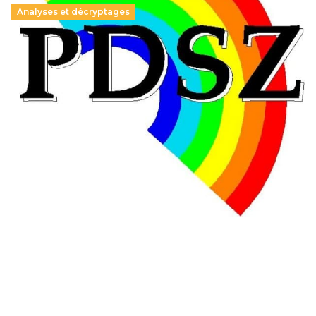
Analyses et décryptages
Hongrie : du changement pour les politiques
éducatives, aussi !
25 juin 2026
-
National
En Hongrie, le conservateur Peter Magyar et son parti
Tisza "Respect et liberté" ont remporté une large victoire,
contre le premier ministre sortant, Viktor Orban,…
Lire la suite →
+ D’ACTUALITÉS NATIONALES