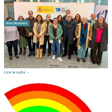
Nos dossiers
Éducation au vivre-ensemble : un échange croisé
franco-espagnol pour changer d’approche
29 juin 2026
-
National
Cette année, l'UNSA Éducation a mené un projet Erasmus
soutenu par l'union Européenne et centré sur l'éducation
au vivre-ensemble : quelles différences entre la France…
Lire la suite →