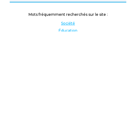
Mots fréquemment recherchés sur le site :
Société
Éducation
Fonction publique
Jeunesse et sport
Enseignement supérieur
Rémunération
Vos droits
International
Culture
Enseigner à l'étranger
Covid
Lutte contre les inégalités
Présidentielle 2022