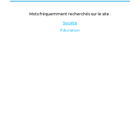
Mots fréquemment recherchés sur le site :
Société
Éducation
Fonction publique
Jeunesse et sport
Enseignement supérieur
Rémunération
Vos droits
International
Culture
Enseigner à l'étranger
Covid
Lutte contre les inégalités
Présidentielle 2022