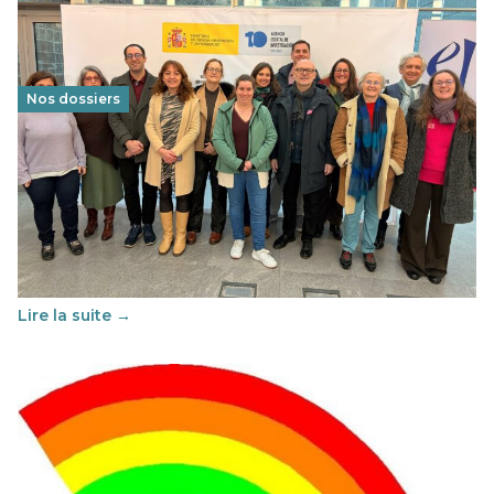
Nos dossiers
Éducation au vivre-ensemble : un échange croisé
franco-espagnol pour changer d’approche
29 juin 2026
-
National
Cette année, l'UNSA Éducation a mené un projet Erasmus
soutenu par l'union Européenne et centré sur l'éducation
au vivre-ensemble : quelles différences entre la France…
Lire la suite →