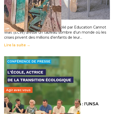
258 millions d’enfants victimes de la guerre, des
chocs climatiques et des déplacements de
population
11 juillet 2026
-
National
Un nouveau rapport mondial publié par Education Cannot
Wait (ECW) dresse un tableau sombre d’un monde où les
crises privent des millions d’enfants de leur…
Lire la suite →
Agir avec vous
Transition écologique de l’éducation : l’UNSA
Éducation fait bouger les lignes