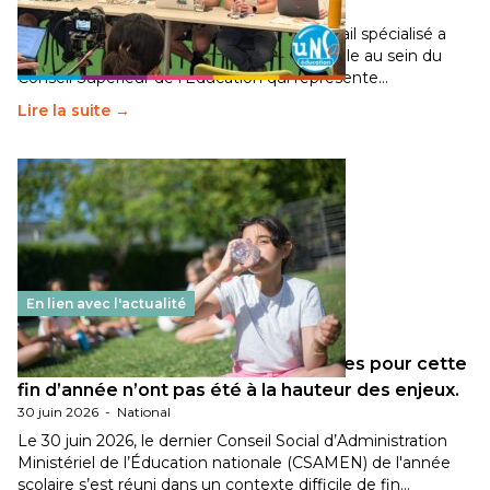
30 juin 2026
-
National
Pendant plusieurs mois, un groupe de travail spécialisé a
travaillé sur la transition écologique de l’Ecole au sein du
Conseil Supérieur de l’Éducation qui représente…
Lire la suite →
En lien avec l'actualité
Les décisions ministérielles attendues pour cette
fin d’année n’ont pas été à la hauteur des enjeux.
30 juin 2026
-
National
Le 30 juin 2026, le dernier Conseil Social d’Administration
Ministériel de l’Éducation nationale (CSAMEN) de l'année
scolaire s’est réuni dans un contexte difficile de fin…