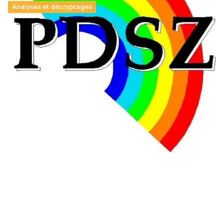
Analyses et décryptages
Hongrie : du changement pour les politiques
éducatives, aussi !
25 juin 2026
-
National
En Hongrie, le conservateur Peter Magyar et son parti
Tisza "Respect et liberté" ont remporté une large victoire,
contre le premier ministre sortant, Viktor Orban,…
Lire la suite →
+ D’ACTUALITÉS NATIONALES