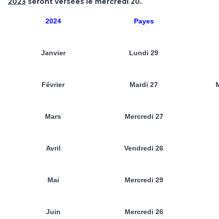
2023
seront versées le mercredi 20.
2024
Payes
Janvier
Lundi 29
Février
Mardi 27
M
Mars
Mercredi 27
Avril
Vendredi 26
Mai
Mercredi 29
Juin
Mercredi 26