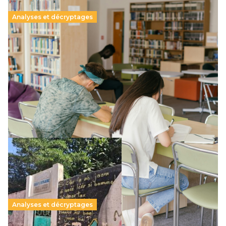
Analyses et décryptages
Supérieur privé : une dérive qui met à mal la
promesse républicaine
11 juillet 2026
-
National
Le projet de loi sur la régulation de l’enseignement
supérieur privé met en lumière l’amplification d’un système
qui relègue l’acte pédagogique au superfétatoire, voire à…
Lire la suite →
Analyses et décryptages